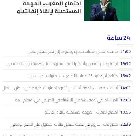
اجتماع المغرب.. المهمة
المستحيلة لإنقاذ إنفانتينو
24 ساعة
21:06
جامعة القنص: ملفات خطيرة ودعوات إلى فتح تحقيق عاجل
19:32
اجتماع دعم القدس وأماكنها المقدسة يؤكد على أهمية دور لجنة القدس
15:42
كفاءة أم تعقيد..!؟ بصمات الأصابع والوجه تربك مطارات أوربا
14:03
أسلوب العصابات: شركة “أمانديس” تعود لممارسة العربدة على سكان الشمال..!
12:08
الدرك الملكي يوقف شخصين للاشتباه في التحريض على اقتحام سبتة
10:56
اجتماع المغرب.. المهمة المستحيلة لإنقاذ إنفانتينو
22:39
محروقات: الشروع في عملية تسجيل طلبات الحصول على الدعم الإضافي