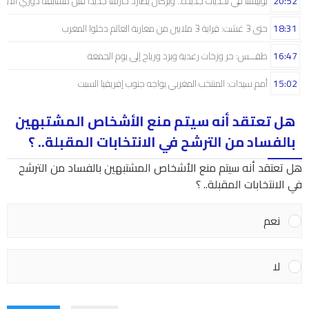
20:52
بوبيستا في تحديات جديدة.. وبركان يطارد حارسا جديدا قبل مسابقة دوري الأبط
18:31
حتى 3 غشت: قرابة 3 ملايين من مغاربة العالم دخلوا المغرب
16:47
طقـــس: حر وزخات رعدية وبرَد ورياح إلى يوم الجمعة
15:02
أمم سيدات: المنتخب المغربي يواجه جنوب إفريقيا السبت
هل تعتقد أنه سيتم منع الأشخاص المشتبهين
بالفساد من الترشح في الانتخابات المقبلة.. ؟
هل تعتقد أنه سيتم منع الأشخاص المشتبهين بالفساد من الترشح
في الانتخابات المقبلة.. ؟
نعم
لا