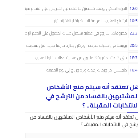
12:0
الدرك الملكي يوقف شخصين للاشتباه في التحريض على اقتحام سبتة
10:5
اجتماع المغرب.. المهمة المستحيلة لإنقاذ إنفانتينو
22:3
محروقات: الشروع في عملية تسجيل طلبات الحصول على الدعم الإضافي
20:5
بوبيستا في تحديات جديدة.. وبركان يطارد حارسا جديدا قبل مسابقة دوري الأبطال
18:3
حتى 3 غشت: قرابة 3 ملايين من مغاربة العالم دخلوا المغرب
16:4
طقـــس: حر وزخات رعدية وبرَد ورياح إلى يوم الجمعة
ل تعتقد أنه سيتم منع الأشخاص
لمشتبهين بالفساد من الترشح في
لانتخابات المقبلة.. ؟
 تعتقد أنه سيتم منع الأشخاص المشتبهين بالفساد من
رشح في الانتخابات المقبلة.. ؟