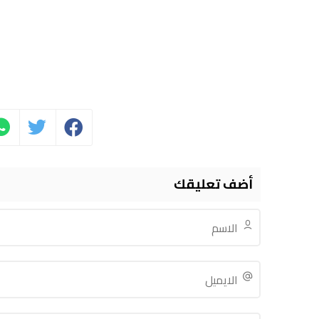
أضف تعليقك