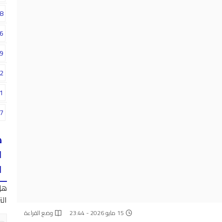
8
6
9
2
1
7
ه
ا
ا
هل
الت
15 مايو 2026 - 23:44
وضع القراءة