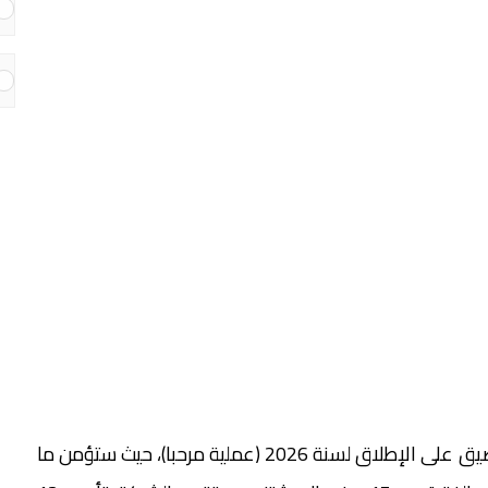
أعلنت شركة Baleària عن برمجة أكبر عملية عبور للمضيق على الإطلاق لسنة 2026 (عملية مرحبا)، حيث ستؤمن ما