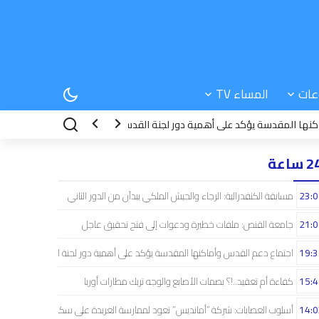
عات
المساء TV
لمقدسة يؤكد على أهمية دور لجنة القدس
15:42
كفاءة أم تعقيد..!؟ بصمات 
 ساعة
23:0
مسابقة الكنفدرالية: الرجاء والجيش الملكي يبدآن من الدور الثاني
21:0
جامعة القنص: ملفات خطيرة ودعوات إلى فتح تحقيق عاجل
19:3
اجتماع دعم القدس وأماكنها المقدسة يؤكد على أهمية دور لجنة القدس
15:4
كفاءة أم تعقيد..!؟ بصمات الأصابع والوجه تربك مطارات أوربا
14:0
أسلوب العصابات: شركة “أمانديس” تعود لممارسة العربدة على سكان الشمال..!