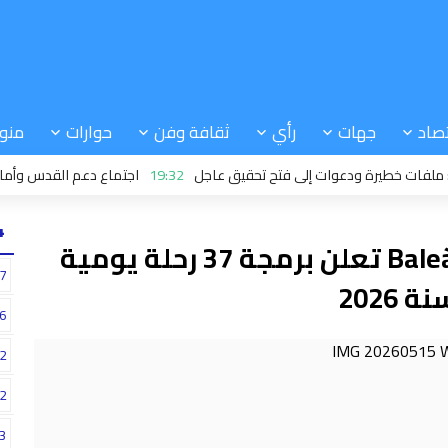
صاد
جهات
رأي
ثقافة وفن
حوارات
منو
خطيرة ودعوات إلى فتح تحقيق عاجل
19:32
اجتماع دعم القدس وأماكنها ا
24
الاكبر على الإطلاق.. شركة Baleària تعلن برمجة 37 رحلة يومية
7
2026
6
2
2
3