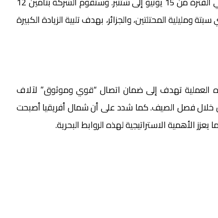
يصل إلى 37 رحلة يومية بين إسبانيا وشمال إفريقيا في الفترة من 15 يونيو إلى شتنبر. وستقوم الشركة بتأمين 12
بتة ومليلية المحتلتين، والجزائر، بهدف تلبية الزيادة الكبيرة
هذه العملية تهدف إلى ضمان اتصال “قوي وموثوق” لآلاف
ان خلال فصل الصيف. كما شدد على أن شمال أفريقيا أصبحت
يعزز الأهمية الاستراتيجية لهذه الروابط البحرية.