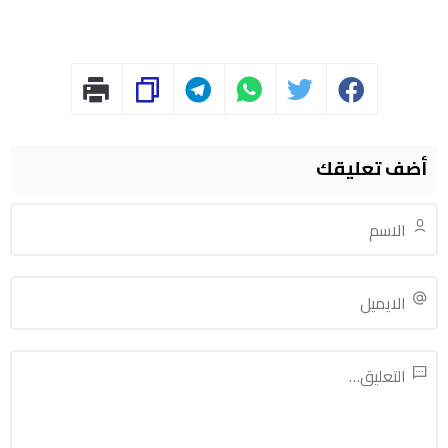
أضف تعليقك