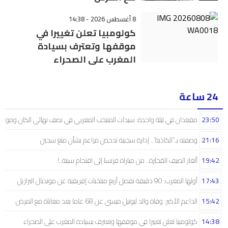
8 أغسطس 2026 - 14:38
كولومبيا تعلن تغييرا في
موقفها وتعترف بسيادة
المغرب على الصحراء
24 ساعة
23:50
مقعدان في ليلة واحدة: سيدات المنتخب المغربي في نصف نهائي الكان ومونديال
21:16
وصفته بـ”الكاذبة”.. إدارة سجنية تدحض مزاعم بشأن منع سجين
19:42
ألغاز الصيف المُحيّرة.. من مباراة فرنسا إلى اقتحام سبتة..!
17:43
أولها المغرب: 90 دقيقة تفصل أربع منتخبات إفريقية عن مونديال البرازيل
15:42
الداعم الأكبر: وفاة والد ليونيل ميسي عن 68 عاما بعد معاناة مع المرض
14:38
كولومبيا تعلن تغييرا في موقفها وتعترف بسيادة المغرب على الصحراء