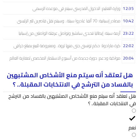
12:35
وزارة التعليم: الدخول المدرسي سیتم في موعده الرسمي
10:42
مصادر إسبانية: 70 ألفا غادروا سبتة.. وسيتم نقل قاصرين للبر الرئيسي
23:22
أزمة سبتة: إيطاليا تتحدى سانشيز وتواصل عرقلة الواصلين من إسبانيا
22:02
كرة مارادونا: حكم تونسي جنى منها ثروة.. ومعروضة للبيع بمبلغ خرافي
20:04
مواكبة ودعم: دورة جديدة من أسبوع الاستثمار المخصص لمغاربة العالم
هل تعتقد أنه سيتم منع الأشخاص المشتبهين
بالفساد من الترشح في الانتخابات المقبلة.. ؟
هل تعتقد أنه سيتم منع الأشخاص المشتبهين بالفساد من الترشح
في الانتخابات المقبلة.. ؟
نعم