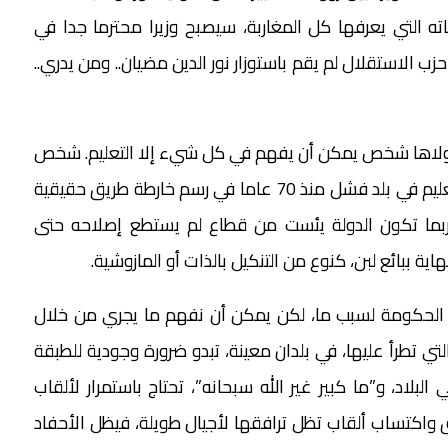
ته التي يعرفها كل المغاربة، سيصبح وزيرا محترما جدا في
ب الاستقلال لم يقم باستوزار نور الدين مضيان.. ومن يدري..
 سيتولاها شخص يمكن أن يفهم في كل شيء إلا التعليم. شخص
مغمور يدير شركة للألبان أو “الرايب” صار فجأة وزيرا للتعليم في بلد فشل منذ 70 عاما في رسم خارطة طريق حقيقية
 ربما تكون الدولة يئست من قطاع لم يستطع إصلاحه حتى
ببائع لبن، كنوع من التنكيل بالذات أو المازوشية.
لوا الحكومة لسبب ما، لكن يمكن أن نفهم ما يجري من خلال
تي تطرأ عليها، في بلدان معينة، تبدو ضرورة وجودية للطبقة
البلاد، و”ما كبير غير الله سبحانه”، تحتاج باستمرار لألقاب
 واكتساب ألقاب تظل ترافقها لأجيال طويلة، فيظل الأحفاد