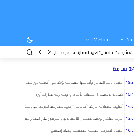
عات
المساء TV
 “أمانديس” تعود لممارسة العربدة على سكان الشمال..!
12:38
الوضع الحا
 ساعة
19:3
اجتماع دعم القدس وأماكنها المقدسة يؤكد على أهمية دور لجنة القدس
15:4
كفاءة أم تعقيد..!؟ بصمات الأصابع والوجه تربك مطارات أوربا
14:0
أسلوب العصابات: شركة “أمانديس” تعود لممارسة العربدة على سكان الشمال..!
12:0
الدرك الملكي يوقف شخصين للاشتباه في التحريض على اقتحام سبتة
10:5
اجتماع المغرب.. المهمة المستحيلة لإنقاذ إنفانتينو