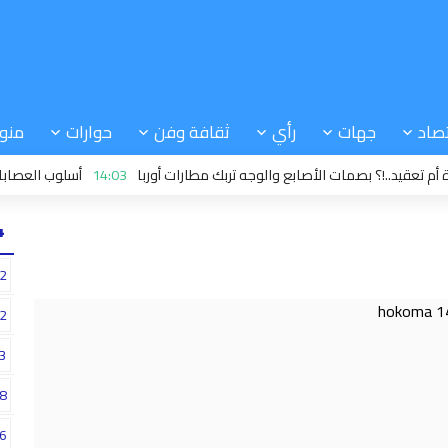
صاد
جهات
رأي
ثقافة وفن
حوارات
منو
د..!؟ بصمات الأصابع والوجه تربك مطارات أوربا
14:03
أسلوب العصابات: شركة
24
2
2
3
8
6