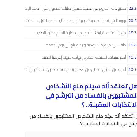
22:3
محروقات: الشروع في عملية تسجيل طلبات الحصول على الدعم الإضافي
20:5
بوبيستا في تحديات جديدة.. وبركان يطارد حارسا جديدا قبل مسابقة دوري الأبطال
18:3
حتى 3 غشت: قرابة 3 ملايين من مغاربة العالم دخلوا المغرب
16:4
طقـــس: حر وزخات رعدية وبرَد ورياح إلى يوم الجمعة
15:0
أمم سيدات: المنتخب المغربي يواجه جنوب إفريقيا السبت
10:3
أغرب من الخيال: عاطل عن العمل ينتحل صفة قاض لسلب أموال الضحايا
ل تعتقد أنه سيتم منع الأشخاص
لمشتبهين بالفساد من الترشح في
لانتخابات المقبلة.. ؟
 تعتقد أنه سيتم منع الأشخاص المشتبهين بالفساد من
رشح في الانتخابات المقبلة.. ؟