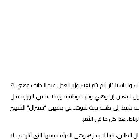
وا باستنكار: ألم يتم تغيير وزير العدل عبد اللطيف وهبي..!؟
يقول البعض إن وهبي ودع موظفيه وزملاءه في الوزارة قبل
جل توجه فقط إلى طنجة حيث شوهد في مقهى “سنترال” الشهير
اط.. هذا كل ما في الأمر.
 الطاقي، ثابتا لا يتحرك، وهي المرأة نفسها التي أثارت جدلا