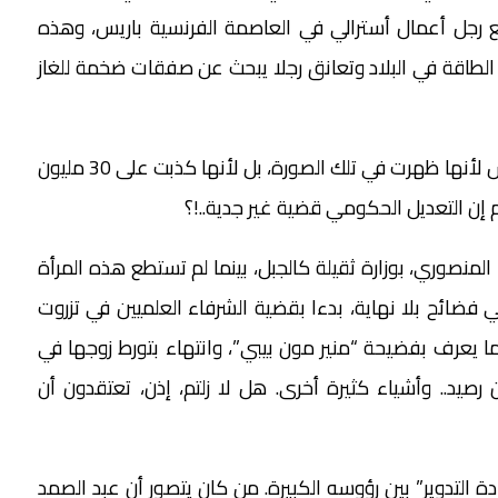
رجل أعمال أسترالي في العاصمة الفرنسية باريس، وهذه
لطاقة في البلاد وتعانق رجلا يبحث عن صفقات ضخمة للغاز
لهذا السبب كان كثيرون يتوقعون رحيل ليلى بنعلي، ليس لأنها ظهرت في تلك الصورة، بل لأنها كذبت على 30 مليون
م إن التعديل الحكومي قضية غير جدية..!؟
لمنصوري، بوزارة ثقيلة كالجبل، بينما لم تستطع هذه المرأة
 فضائح بلا نهاية، بدءا بقضية الشرفاء العلميين في تزروت
يما يعرف بفضيحة “منير مون بيبي”، وانتهاء بتورط زوجها في
صيد.. وأشياء كثيرة أخرى. هل لا زلتم، إذن، تعتقدون أن
 التدوير” بين رؤوسه الكبيرة. من كان يتصور أن عبد الصمد