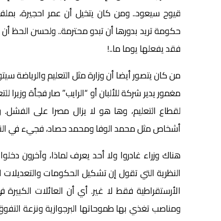
قيوح سيعود.. ومن كان يتخيل أن عمر احجيرة، بملفا
حكومة تريد بدورها أن تبدو محترمة.. ولحسن الحظ أن حز
فقد يفعلها يوما ما..!
من كان يتصور أيضا أن وزارة مثل التعليم والرياضة
لقطاع التعليم، وها هو لا يزال مصرا على الفشل.
أشخاص مثل محمد الوفا ومحمد حصاد، فجيء في النهاية 
هناك وزراء غادروا ولا أحد يعرف لماذا، وآخرون دخ
النظرية التي تقول إن تشكيل الحكومات والتعديلات ال
الأرستقراطية فقط لا غير. أي أن العائلات الكبيرة في 
ومناصب تغذي بها طموحاتها البرجوازية ونزعة التفوق