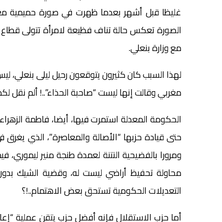
غليظا قبل أشهر بعدما ظهرت في صورة حميمية مع 
الصورة تعكس حالة تناف فظيعة لامرأة تتولى قطاع ا
مع وزارة بنعلي.
مغربي وقالت إنها ليست “صاحبة الحذاء”..! ألم نقل لك
الحكومة المعدلة استمرت فيها، أيضا، فاطمة الزهراء ا
حتى قيادة حزبها “الأصالة والمعاصرة”، الذي يغرق في
ومرورا بالفضيحية النتنة لعمدة طنجة منير ليموري، ف
محاولة تحفيظ أراضي ليست له، وقضية الشيك بدون ر
التعديلات الحكومية تستحق بعض الاهتمام..!؟
أما حزب الاستقلال فإنه أفضل حزب يتقن عملية “إعادة