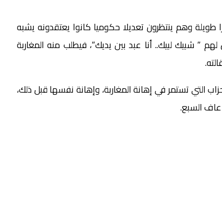
را طويلة وهم ينتظرون تعديلا حكوميا كانوا يعتقدونه يشبه
هم ” شبيك لبيك.. أنا عبد بين يديك”، فيطلب منه المغاربة
لته.
ب التي تستمر في إهانة المغاربة، وإهانة نفسها قبل ذلك،
 عاف السبع.