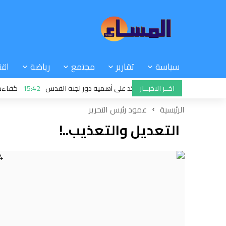
سياسة
تقارير
مجتمع
رياضة
اقت
اخــر الاخبــار
 وأماكنها المقدسة يؤكد على أهمية دور لجنة القدس
15:42
كفاءة أم تعقي
الرئيسية
عمود رئيس التحرير
التعديل والتعذيب..!