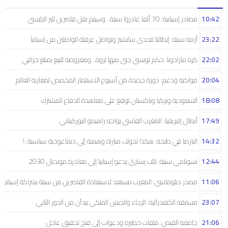
10:42
مصادر إسبانية: 70 ألفا غادروا سبتة.. وسيتم نقل قاصرين للبر الرئيسي
23:22
أزمة سبتة: إيطاليا تتحدى سانشيز وتواصل عرقلة الواصلين من إسبانيا
22:02
كرة مارادونا: حكم تونسي جنى منها ثروة.. ومعروضة للبيع بمبلغ خرافي
20:04
مواكبة ودعم: دورة جديدة من أسبوع الاستثمار المخصص لمغاربة العالم
18:08
السعودية وتركيا وباكستان توقع على معاهدة الدفاع المشترك
17:49
أبطال إفريقيا: المغرب الفاسي يواجه راهيمو البوركينابي
14:32
البارصا في طنجة: هكذا تحولت مباراة وهمية إلى ديماغوجية سياسية..!
12:44
تسونامي سبتة: نائب يساري يدعو إسبانيا إلى مغادرة مونديال 2030
11:06
مصدر دبلوماسي: المغرب مستعد لاستعادة القاصرين من سبتة بشراكة إسبانية
23:07
مسابقة الكنفدرالية: الرجاء والجيش الملكي يبدآن من الدور الثاني
21:06
جامعة القنص: ملفات خطيرة ودعوات إلى فتح تحقيق عاجل