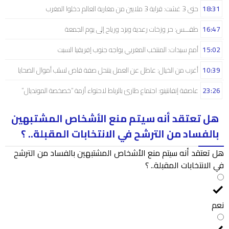
18:31
حتى 3 غشت: قرابة 3 ملايين من مغاربة العالم دخلوا المغرب
16:47
طقـــس: حر وزخات رعدية وبرَد ورياح إلى يوم الجمعة
15:02
أمم سيدات: المنتخب المغربي يواجه جنوب إفريقيا السبت
10:39
أغرب من الخيال: عاطل عن العمل ينتحل صفة قاض لسلب أموال الضحايا
23:26
عاصفة إنفانتينو: اجتماع طارئ بالرباط لاحتواء أزمة “خصخصة المونديال”
هل تعتقد أنه سيتم منع الأشخاص المشتبهين
بالفساد من الترشح في الانتخابات المقبلة.. ؟
هل تعتقد أنه سيتم منع الأشخاص المشتبهين بالفساد من الترشح
في الانتخابات المقبلة.. ؟
نعم