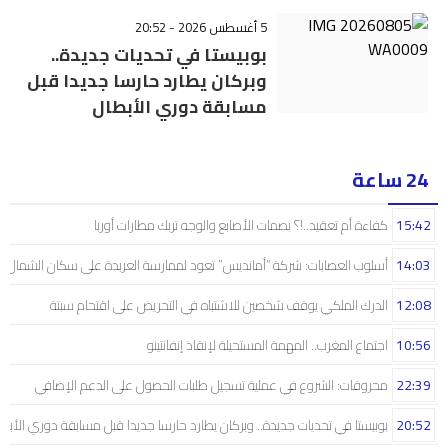
5 أغسطس 2026 - 20:52
بوبيستا في تحديات جديدة..
وبركان يطارد حارسا جديدا قبل
مسابقة دوري الأبطال
24 ساعة
15:42
كفاءة أم تعقيد..!؟ بصمات الأصابع والوجه تربك مطارات أوربا
14:03
أسلوب العصابات: شركة “أمانديس” تعود لممارسة العربدة على سكان الشمال..!
12:08
الدرك الملكي يوقف شخصين للاشتباه في التحريض على اقتحام سبتة
10:56
اجتماع المغرب.. المهمة المستحيلة لإنقاذ إنفانتينو
22:39
محروقات: الشروع في عملية تسجيل طلبات الحصول على الدعم الإضافي
20:52
بوبيستا في تحديات جديدة.. وبركان يطارد حارسا جديدا قبل مسابقة دوري الأبط