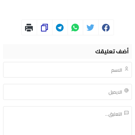
أضف تعليقك