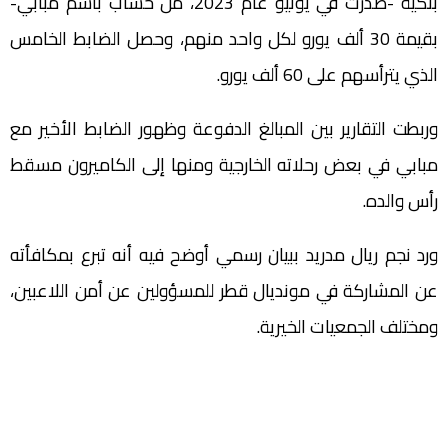
بنكية -صدرت في يونيو عام 2023، من حساب باسم مبابي-
بقيمة 30 ألف يورو لكل واحد منهم، وحصل الضابط الخامس
الذي يترأسهم على 60 ألف يورو.
وربطت التقارير بين المبالغ الدفوعة وظهور الضابط الأخير مع
مبابي في بعض رحلاته الخارجية ومنها إلى الكاميرون مسقط
رأس والده.
ورد نجم ريال مدريد ببيان رسمي أوضح فيه أنه تبرع بمكافأته
عن المشاركة في مونديال قطر للمسؤولين عن أمن اللاعبين،
ومختلف الجمعيات الخيرية.