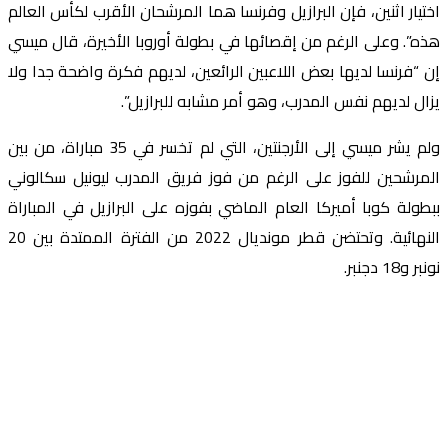
اختيار اثنين، فإن البرازيل وفرنسا هما المرشحان الأقرب لكأس العالم
هذه”. وعلى الرغم من إقصائها في بطولة أوروبا الأخيرة، قال ميسي
إن “فرنسا لديها بعض اللاعبين الرائعين، لديهم فكرة واضحة جدا ولا
يزال لديهم نفس المدرب، وهو أمر مشابه للبرازيل”.
ولم يشر ميسي إلى الأرجنتين، التي لم تخسر في 35 مباراة، من بين
المرشحين للفوز على الرغم من فوز فريق المدرب ليونيل سكالوني
ببطولة كوبا أميركا العام الماضي بفوزه على البرازيل في المباراة
النهائية. وتحتضن قطر مونديال 2022 من الفترة الممتدة بين 20
نونبر و18 دجنبر.