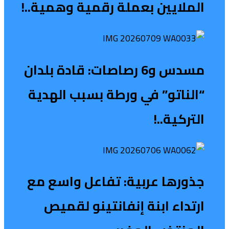
الملايين بعملة رقمية وهمية..!
مسدس و6 رصاصات: قادة بلدان
“الناتو” في ورطة بسبب الهدية
التركية..!
جذورها عربية: تفاعل واسع مع
ارتداء ابنة إنفانتينو لقميص