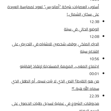
أسلوب العصابات: شركة “أمانديس” تعود لممارسة العربدة
على سكان الشمال..!
12:38
الوضع الحالي في سبتة
12:08
الدرك الملكي يوقف شخصين للاشتباه في التحريض على
اقتحام سبتة
10:56
اجتماع المغرب.. المهمة المستحيلة لإنقاذ إنفانتينو
00:01
من هو اللقيط؟ النص الذي لا يثبت نسبه.. أم الطفل الذي
سماه الله هبة..؟!
22:39
محروقات: الشروع في عملية تسجيل طلبات الحصول على
الدعم الإضافي