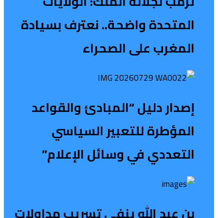
ترمب لجلالة الملك: الولايات
المتحدة واضحة.. نعترف بسيادة
المغرب على الصحراء
إصدار دليل “المبادئ والقواعد
المؤطرة للتعبير السياسي
التعددي في وسائل الإعلام”
بن عبد الله ينفي تسريب مداولات