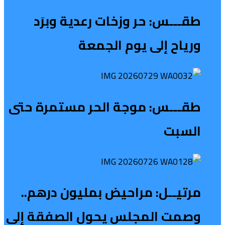
طقـــس: حر وزخات رعدية وبرَد
ورياح إلى يوم الجمعة
طقـــس: موجة الحر مستمرة حتى
السبت
مرتيــل: مراحيض بمليون درهم..
وصمت المجلس يحول الصفقة إلى