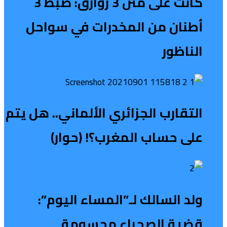
كانت على متن 3 زوارق: ضبط 3
أطنان من المخدرات في سواحل
الناظور
التقارب الجزائري الألماني.. هل يتم
على حساب المغرب؟! (حوار)
ولد السالك لـ”المساء اليوم”:
قضية الصحراء محسومة