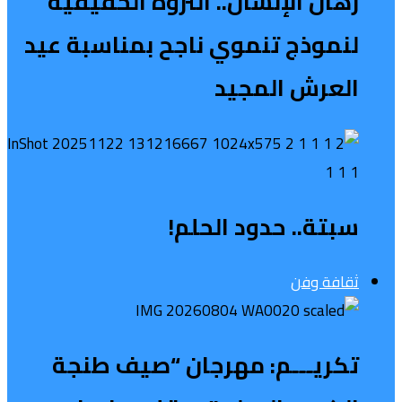
رهان الإنسان.. الثروة الحقيقية
لنموذج تنموي ناجح بمناسبة عيد
العرش المجيد
سبتة.. حدود الحلم!
ثقافة وفن
تكريـــم: مهرجان “صيف طنجة