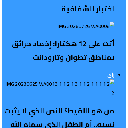
اختبار للشفافية
أتت على 12 هكتارا: إخماد حرائق
بمناطق تطوان وتارودانت
رأي
من هو اللقيط؟ النص الذي لا يثبت
نسبه.. أم الطفل الذي سماه الله