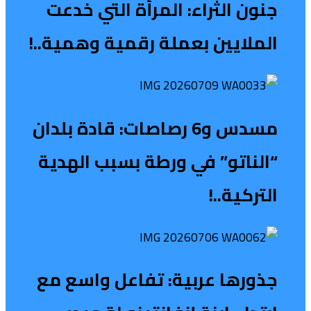
جنون الثراء: المرأة التي خدعت
الملايين بعملة رقمية وهمية..!
مسدس و6 رصاصات: قادة بلدان
“الناتو” في ورطة بسبب الهدية
التركية..!
جذورها عربية: تفاعل واسع مع