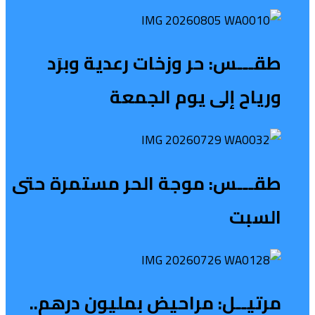
طقـــس: حر وزخات رعدية وبرَد
ورياح إلى يوم الجمعة
طقـــس: موجة الحر مستمرة حتى
السبت
مرتيــل: مراحيض بمليون درهم..