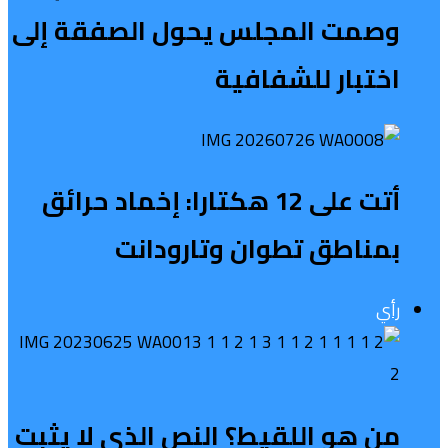
وصمت المجلس يحول الصفقة إلى
اختبار للشفافية
أتت على 12 هكتارا: إخماد حرائق
بمناطق تطوان وتارودانت
رأي
من هو اللقيط؟ النص الذي لا يثبت