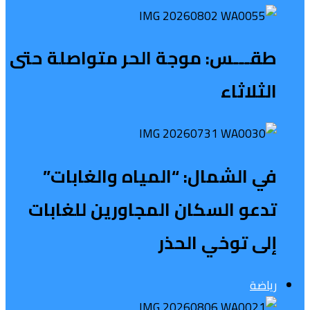
طقـــس: موجة الحر متواصلة حتى
الثلاثاء
في الشمال: “المياه والغابات”
تدعو السكان المجاورين للغابات
إلى توخي الحذر
رياضة