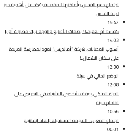
اجتماع دعم القدس وأماكنها المقدسة يؤكد على أهمية دور
لجنة القدس
15:42
كفاءة أم تعقيد..!؟ بصمات الأصابع والوجه تربك مطارات أوربا
14:03
أسلوب العصابات: شركة “أمانديس” تعود لممارسة العربدة
على سكان الشمال..!
12:38
الوضع الحالي في سبتة
12:08
الدرك الملكي يوقف شخصين للاشتباه في التحريض على
اقتحام سبتة
10:56
اجتماع المغرب.. المهمة المستحيلة لإنقاذ إنفانتينو
00:01