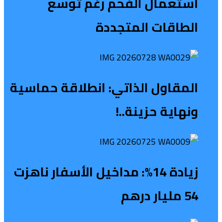
استعمال الفحم رغم توسع
الطاقات المتجددة
المقاول الذاتي: انطلاقة حماسية
ونهاية حزينة..!
زيادة 14%: مداخيل الأسفار ناهزت
54 مليار درهم