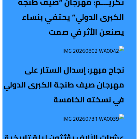
تكريـــم: مهرجان “صيف طنجة
الكبرى الدولي” يحتفي بنساء
يصنعن الأثر في صمت
نجاح مبهر: إسدال الستار على
مهرجان صيف طنجة الكبرى الدولي
في نسخته الخامسة
عشرات الآلاف يؤثثون ليلة تاريخية