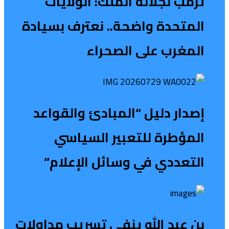
ترمب لجلالة الملك: الولايات
المتحدة واضحة.. نعترف بسيادة
المغرب على الصحراء
إصدار دليل “المبادئ والقواعد
المؤطرة للتعبير السياسي
التعددي في وسائل الإعلام”
بن عبد الله ينفي تسريب مداولات