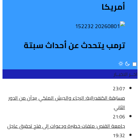
أمريكا
ترمب يتحدث عن أحداث سبتة
اخــر الاخبــار
23:07
مسابقة الكنفدرالية: الرجاء والجيش الملكي يبدآن من الدور
الثاني
21:06
جامعة القنص: ملفات خطيرة ودعوات إلى فتح تحقيق عاجل
19:32