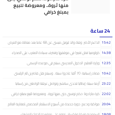
منها ثروة.. ومعروضة للبيع
بمبلغ خرافي
24 ساعة
15:42
الداعم الأكبر: وفاة والد ليونيل ميسي عن 68 عاما بعد معاناة مع المرض
14:38
كولومبيا تعلن تغييرا في موقفها وتعترف بسيادة المغرب على الصحراء
12:35
وزارة التعليم: الدخول المدرسي سیتم في موعده الرسمي
10:42
مصادر إسبانية: 70 ألفا غادروا سبتة.. وسيتم نقل قاصرين للبر الرئيسي
23:22
أزمة سبتة: إيطاليا تتحدى سانشيز وتواصل عرقلة الواصلين من إسبانيا
22:02
كرة مارادونا: حكم تونسي جنى منها ثروة.. ومعروضة للبيع بمبلغ خرافي
20:04
مواكبة ودعم: دورة جديدة من أسبوع الاستثمار المخصص لمغاربة العالم
18:08
السعودية وتركيا وباكستان توقع على معاهدة الدفاع المشترك