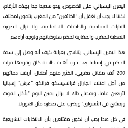
اليمين الإسباني، على الخصوص، يبدو سعيدا جدا بهذه الأرقام،
لكننا لا يجب أن نغفل أن “الخائفين” من المغرب ينتمون لمختلف
التيارات السياسية والطبقات الاجتماعية، ولا تزال الصورة
النمطية للمغرب والمغاربة تحكم سلوكياتهم وتوجه آراءهم.
هذا اليمين الإسباني، يتناسى بغرابة كيف أنه وصل إلى سدة
الحكم في إسبانيا بعد حرب أهلية طاحنة كان وقودها قرابة
200 ألف مقاتل مغربي، الكثير منهم أطفال، أريقت دمائهم
من أجل اعتلاء الجنرال فرانسيسكو فرانكو “عرش” إسبانيا
لأربعين عاما، وبفضل ذلك لا يزال يمين اليوم “يأكل القوت
ويمشي في الأسواق” ويضرب على صظره مثل الغوريلا.
في كل هذا يجب أن نكون مقتنعين بأن الانتخابات التشريعية