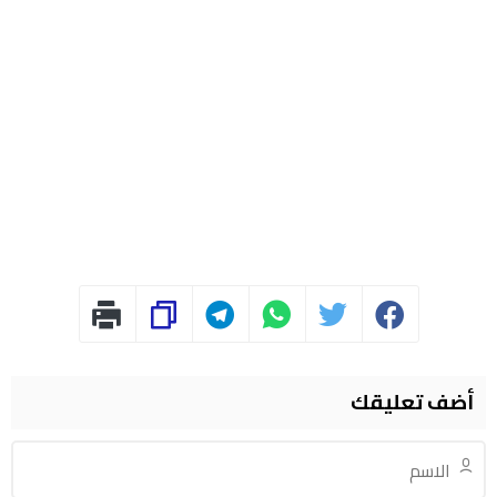
أضف تعليقك