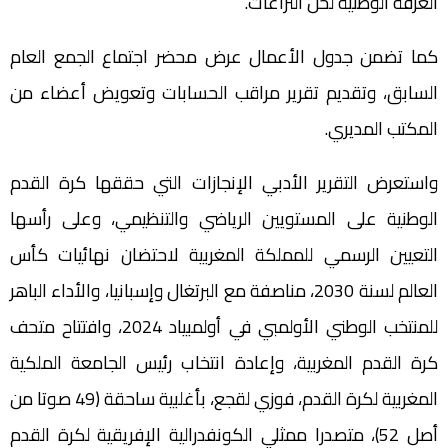
الغرفة الوطنية لحل النزاعات.
كما تضمن جدول الأعمال عرض محضر اجتماع الجمع العام
السابق، وتقديم تقرير مراقب الحسابات وتعويض أعضاء من
المكتب المديري.
واستعرض التقرير الأدبي الإنجازات التي حققها كرة القدم
الوطنية على المستويين الرياضي والتنظيمي، وعلى رأسها
التعيين الرسمي للمملكة المغربية لاحتضان نهائيات كأس
العالم لسنة 2030، مناصفة مع البرتغال وإسبانيا، والأداء الباهر
للمنتخب الوطني الأولمبي في أولمبياد 2024، وافتتاح متحف
كرة القدم المغربية، وإعادة انتخاب رئيس الجامعة الملكية
المغربية لكرة القدم، فوزي لقجع، بأغلبية ساحقة (49 صوتا من
أصل 52)، متصدرا ممثلي الكونفدرالية الإفريقية لكرة القدم