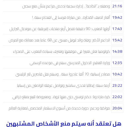
21:16
وصفته بـ”الكاذبة”.. إدارة سجنية تدحض مزاعم بشأن منع سجين
19:42
ألغاز الصيف المُحيّرة.. من مباراة فرنسا إلى اقتحام سبتة..!
17:43
أولها المغرب: 90 دقيقة تفصل أربع منتخبات إفريقية عن مونديال البرازيل
15:42
الداعم الأكبر: وفاة والد ليونيل ميسي عن 68 عاما بعد معاناة مع المرض
14:38
كولومبيا تعلن تغييرا في موقفها وتعترف بسيادة المغرب على الصحراء
12:35
وزارة التعليم: الدخول المدرسي سیتم في موعده الرسمي
10:42
مصادر إسبانية: 70 ألفا غادروا سبتة.. وسيتم نقل قاصرين للبر الرئيسي
23:22
أزمة سبتة: إيطاليا تتحدى سانشيز وتواصل عرقلة الواصلين من إسبانيا
22:02
كرة مارادونا: حكم تونسي جنى منها ثروة.. ومعروضة للبيع بمبلغ خرافي
20:04
مواكبة ودعم: دورة جديدة من أسبوع الاستثمار المخصص لمغاربة العالم
هل تعتقد أنه سيتم منع الأشخاص المشتبهين