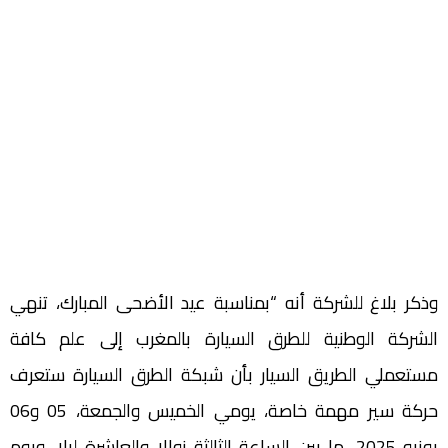
وذكر بلاغ للشركة أنه “بمناسبة عيد الأضحى المبارك، تنهي
الشركة الوطنية للطرق السيارة بالمغرب إلى علم كافة
مستعملي الطريق السيار بأن شبكة الطرق السيارة ستعرف
حركة سير مهمة خاصة، يومي الخميس والجمعة، 05 و06
يونيو 2025، ما بين الساعة الثالثة زوالا والعاشرة ليلا، ويوم