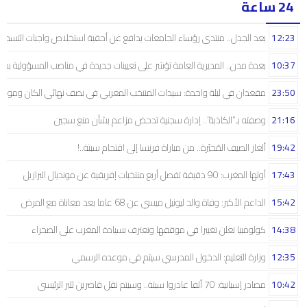
24 ساعة
12:23
بعد الجدل.. منتدى رؤساء الجامعات يدافع عن أحقية استخلاص واجبات التسجيل 
10:37
بعدة مدن.. المديرية العامة تؤشر على تعيينات جديدة في مناصب المسؤولية بمص
23:50
مقعدان في ليلة واحدة: سيدات المنتخب المغربي في نصف نهائي الكان ومونديال
21:16
وصفته بـ”الكاذبة”.. إدارة سجنية تدحض مزاعم بشأن منع سجين
19:42
ألغاز الصيف المُحيّرة.. من مباراة فرنسا إلى اقتحام سبتة..!
17:43
أولها المغرب: 90 دقيقة تفصل أربع منتخبات إفريقية عن مونديال البرازيل
15:42
الداعم الأكبر: وفاة والد ليونيل ميسي عن 68 عاما بعد معاناة مع المرض
14:38
كولومبيا تعلن تغييرا في موقفها وتعترف بسيادة المغرب على الصحراء
12:35
وزارة التعليم: الدخول المدرسي سیتم في موعده الرسمي
10:42
مصادر إسبانية: 70 ألفا غادروا سبتة.. وسيتم نقل قاصرين للبر الرئيسي