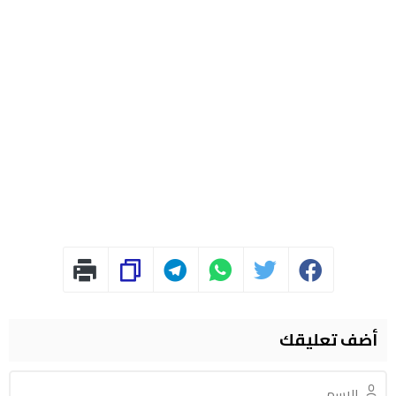
أضف تعليقك