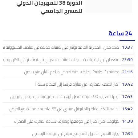
الدورة 38 للمهرجان الدولي
للمسرح الجامعي
24 ساعة
10:37
بعدة مدن.. المديرية العامة تؤشر على تعيينات جديدة في مناصب المسؤولية بمص
23:50
مقعدان في ليلة واحدة: سيدات المنتخب المغربي في نصف نهائي الكان ومونديال
21:16
وصفته بـ”الكاذبة”.. إدارة سجنية تدحض مزاعم بشأن منع سجين
19:42
ألغاز الصيف المُحيّرة.. من مباراة فرنسا إلى اقتحام سبتة..!
17:43
أولها المغرب: 90 دقيقة تفصل أربع منتخبات إفريقية عن مونديال البرازيل
15:42
الداعم الأكبر: وفاة والد ليونيل ميسي عن 68 عاما بعد معاناة مع المرض
14:38
كولومبيا تعلن تغييرا في موقفها وتعترف بسيادة المغرب على الصحراء
12:35
وزارة التعليم: الدخول المدرسي سیتم في موعده الرسمي