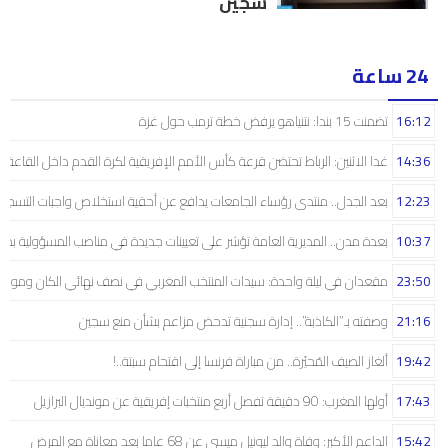
سجين
24 ساعة
16:12
تضمنت 15 بندا: نتنياهو يرفض خطة ترمب حول غزة
14:36
غدا الاثنين: الرباط تحتضن قرعة كأس الأمم الإفريقية لكرة القدم داخل القاعة
12:23
بعد الجدل.. منتدى رؤساء الجامعات يدافع عن أحقية استخلاص واجبات التسجيل 
10:37
بعدة مدن.. المديرية العامة تؤشر على تعيينات جديدة في مناصب المسؤولية بمص
23:50
مقعدان في ليلة واحدة: سيدات المنتخب المغربي في نصف نهائي الكان ومونديال
21:16
وصفته بـ”الكاذبة”.. إدارة سجنية تدحض مزاعم بشأن منع سجين
19:42
ألغاز الصيف المُحيّرة.. من مباراة فرنسا إلى اقتحام سبتة..!
17:43
أولها المغرب: 90 دقيقة تفصل أربع منتخبات إفريقية عن مونديال البرازيل
15:42
الداعم الأكبر: وفاة والد ليونيل ميسي عن 68 عاما بعد معاناة مع المرض