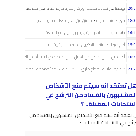
20:5
بوبيستا في تحديات جديدة.. وبركان يطارد حارسا جديدا قبل مسابقة دوري الأبطال
18:3
حتى 3 غشت: قرابة 3 ملايين من مغاربة العالم دخلوا المغرب
16:4
طقـــس: حر وزخات رعدية وبرَد ورياح إلى يوم الجمعة
15:0
أمم سيدات: المنتخب المغربي يواجه جنوب إفريقيا السبت
10:3
أغرب من الخيال: عاطل عن العمل ينتحل صفة قاض لسلب أموال الضحايا
23:2
عاصفة إنفانتينو: اجتماع طارئ بالرباط لاحتواء أزمة “خصخصة المونديال”
ل تعتقد أنه سيتم منع الأشخاص
لمشتبهين بالفساد من الترشح في
لانتخابات المقبلة.. ؟
 تعتقد أنه سيتم منع الأشخاص المشتبهين بالفساد من
رشح في الانتخابات المقبلة.. ؟