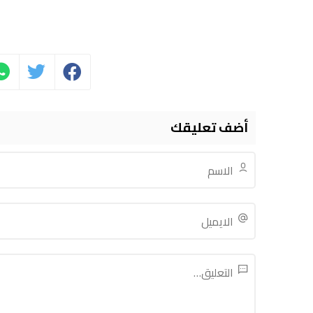
أضف تعليقك