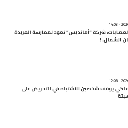
عصابات: شركة “أمانديس” تعود لممارسة العربدة
 الشمال..!
لملكي يوقف شخصين للاشتباه في التحريض على
بتة