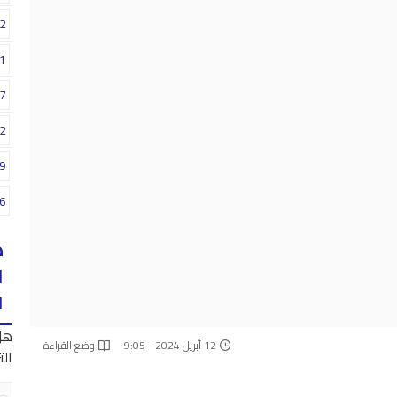
2
1
7
2
9
6
ه
ا
ا
هل
12 أبريل 2024 - 9:05
وضع القراءة
الت