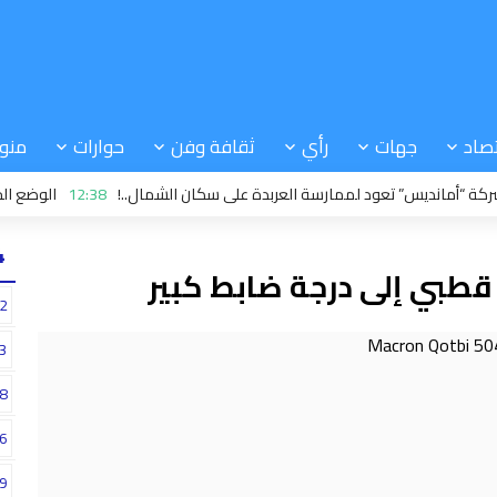
صاد
جهات
رأي
ثقافة وفن
حوارات
منو
نديس” تعود لممارسة العربدة على سكان الشمال..!
12:38
الوضع الحالي في
24
قطبي إلى درجة ضابط كبير
2
3
8
6
9