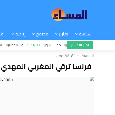
سياسة
تقارير
مجتمع
رياضة
اقت
اخــر الاخبــار
 بصمات الأصابع والوجه تربك مطارات أوربا
14:03
أسلوب العصابات: شركة “أما
الرئيسية
ثقافة وفن
فرنسا ترقي المغربي المهدي 