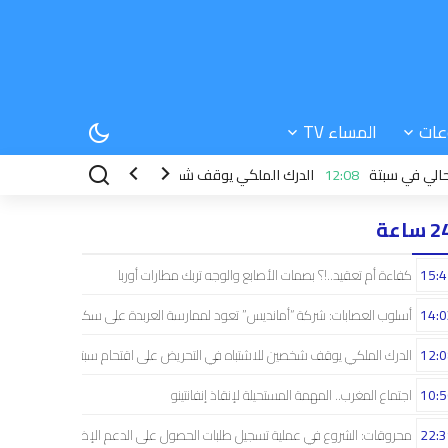
عات
المساء TV
 سبتة
12:08
الدرك الملكي يوقف شخصين للاشتباه في التحريض على اقتحام 
 ساعة
15:4
كفاءة أم تعقيد..!؟ بصمات الأصابع والوجه تربك مطارات أوربا
14:0
أسلوب العصابات: شركة “أمانديس” تعود لممارسة العربدة على سكان الشمال..!
12:0
الدرك الملكي يوقف شخصين للاشتباه في التحريض على اقتحام سبتة
10:5
اجتماع المغرب.. المهمة المستحيلة لإنقاذ إنفانتينو
22:3
محروقات: الشروع في عملية تسجيل طلبات الحصول على الدعم الإضافي