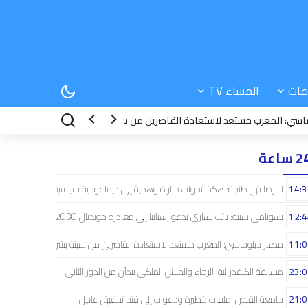
عات
المساء TV
لمغرب مستعد لاستعادة القاصرين من سبتة بشراكة إسبانية
23:07
مسابقة ال
 ساعة
14:3
البارصا في طنجة: هكذا تحولت مباراة وهمية إلى ديماغوجية سياسية..!
12:4
تسونامي سبتة: نائب يساري يدعو إسبانيا إلى مغادرة مونديال 2030
11:0
مصدر دبلوماسي: المغرب مستعد لاستعادة القاصرين من سبتة بشراكة إسبانية
23:0
مسابقة الكنفدرالية: الرجاء والجيش الملكي يبدآن من الدور الثاني
21:0
جامعة القنص: ملفات خطيرة ودعوات إلى فتح تحقيق عاجل