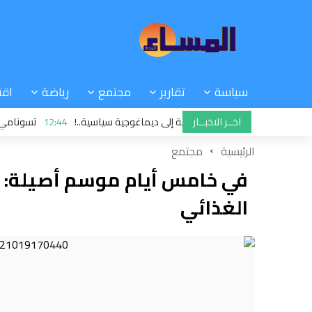
سياسة
تقارير
مجتمع
رياضة
اقت
اخــر الاخبــار
هكذا تحولت مباراة وهمية إلى ديماغوجية سياسية..!
12:44
تسونامي سبتة: نائ
ف شخصين للاشتباه في التحريض على اقتحام سبتة
الرئيسية
مجتمع
في خامس أيام موسم أصيلة: خ
الغذائي