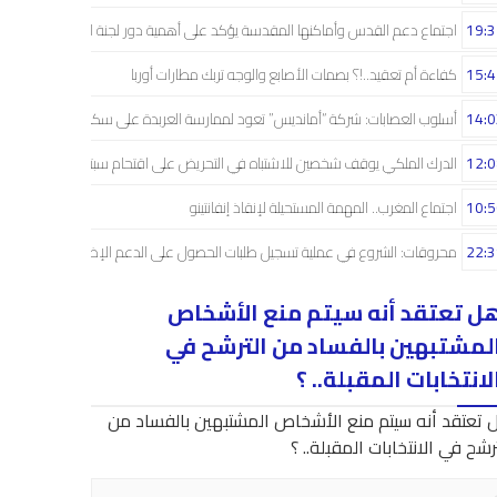
19:3
اجتماع دعم القدس وأماكنها المقدسة يؤكد على أهمية دور لجنة القدس
15:4
كفاءة أم تعقيد..!؟ بصمات الأصابع والوجه تربك مطارات أوربا
14:0
أسلوب العصابات: شركة “أمانديس” تعود لممارسة العربدة على سكان الشمال..!
12:0
الدرك الملكي يوقف شخصين للاشتباه في التحريض على اقتحام سبتة
10:5
اجتماع المغرب.. المهمة المستحيلة لإنقاذ إنفانتينو
22:3
محروقات: الشروع في عملية تسجيل طلبات الحصول على الدعم الإضافي
ل تعتقد أنه سيتم منع الأشخاص
لمشتبهين بالفساد من الترشح في
لانتخابات المقبلة.. ؟
 تعتقد أنه سيتم منع الأشخاص المشتبهين بالفساد من
رشح في الانتخابات المقبلة.. ؟