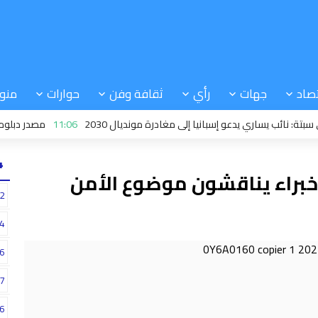
صاد
جهات
رأي
ثقافة وفن
حوارات
منو
ب يساري يدعو إسبانيا إلى مغادرة مونديال 2030
11:06
مصدر دبلوماسي: ا
24
براء يناقشون موضوع الأمن
2
4
6
7
6