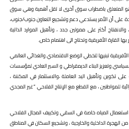
وهو المتعلق باضطراب سوق أخرى لا تقل أهمية وهي سوق
 على أن الأمر يستدعي دعم وتشجيع التعاون جنوب/جنوب،
والانفتاح أكثر على ممولين جدد ، وتأهيل الموارد الذاتية
 بها القارة الأفريقية وتحتاج الى اهتمام خاص.
لأفريقية تبنيها لتخطي الوضع الاقتصادي والغذائي العالمي
 السياسي وتعزيز البناء الديمقراطي و السير العادي لمؤسسات
 على تكوين وتأهيل اليد العاملة ،والاستثمار في المكننة ،
ائية للمواطنين ، مع القطع مع الإنتاج الفلاحي “غير المجدي
يد استعمال المياه خاصة في السقي وتكييف المجال الفلاحي
د من الهجرة الداخلية والخارجية ، وتشجيع السكان في المناطق