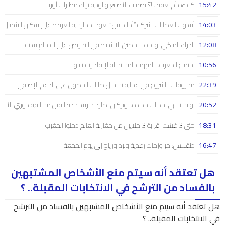
15:42
كفاءة أم تعقيد..!؟ بصمات الأصابع والوجه تربك مطارات أوربا
14:03
أسلوب العصابات: شركة “أمانديس” تعود لممارسة العربدة على سكان الشمال..!
12:08
الدرك الملكي يوقف شخصين للاشتباه في التحريض على اقتحام سبتة
10:56
اجتماع المغرب.. المهمة المستحيلة لإنقاذ إنفانتينو
22:39
محروقات: الشروع في عملية تسجيل طلبات الحصول على الدعم الإضافي
20:52
بوبيستا في تحديات جديدة.. وبركان يطارد حارسا جديدا قبل مسابقة دوري الأبط
18:31
حتى 3 غشت: قرابة 3 ملايين من مغاربة العالم دخلوا المغرب
16:47
طقـــس: حر وزخات رعدية وبرَد ورياح إلى يوم الجمعة
هل تعتقد أنه سيتم منع الأشخاص المشتبهين
بالفساد من الترشح في الانتخابات المقبلة.. ؟
هل تعتقد أنه سيتم منع الأشخاص المشتبهين بالفساد من الترشح
في الانتخابات المقبلة.. ؟