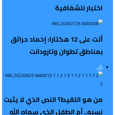
اختبار للشفافية
أتت على 12 هكتارا: إخماد حرائق
بمناطق تطوان وتارودانت
رأي
من هو اللقيط؟ النص الذي لا يثبت
نسبه.. أم الطفل الذي سماه الله