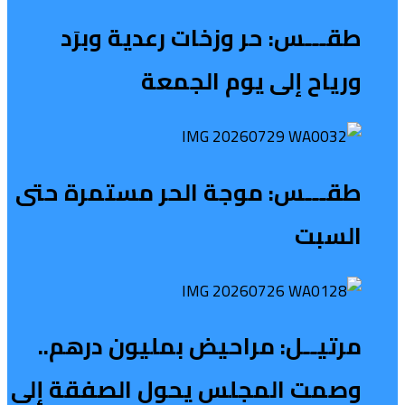
طقـــس: حر وزخات رعدية وبرَد
ورياح إلى يوم الجمعة
طقـــس: موجة الحر مستمرة حتى
السبت
مرتيــل: مراحيض بمليون درهم..
وصمت المجلس يحول الصفقة إلى