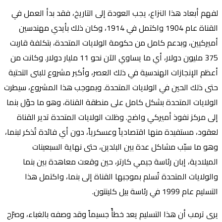
لفهم أبعاد هذا النزاع، يجب العودة إلى التاريخ، فقد بدأ العمل في
القناة عام 1904 واكتمل في 1914، وكان ذلك بأيدي مهندسين
أميركيين، وبدعم كامل من حكومة الولايات المتحدة، بتكلفة قاربت
375 مليون دولار، أي ما يساوي الآن نحو 11 مليار دولار. وكانت من
أعظم الإنجازات الهندسية في ذلك العصر، وأكبر مشروع للبنى التحتية
حتى ذلك الحين في الولايات المتحدة. وبموجب هذا المشروع، سيطرت
الولايات المتحدة بشكل كامل على منطقة القناة، وهو ما حوّل بنما
إلى مركز نفوذ أميركي واضح. وظلت الولايات المتحدة تدير القناة
لعقود، مستفيدة منها اقتصادياً وعسكرياً، دون أي فائدة تُذكر لبنما،
وهو ما سبّب مشاكل عدة بين البلدين، حتى نهاية السبعينات
الميلادية، إبان رئاسة جيمي كارتر، حين وقعت معاهدة بين بنما
والولايات المتحدة تُسلم بموجبها القناة إلى بنما، واكتمل هذا
التسليم عام 1999 في رئاسة بيل كلينتون.
يرى ترمب أن هذا التسليم يعد خطأً جسيماً وقد وصفه بالغباء، وصرّح