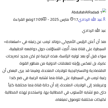
عبد الله الردادي
17 مارس 2025 - 17:09
وضع القراءة
عبد الله الردادي
منذ أن أعلن الرئيس الأميركي دونالد ترمب عن رغبته في «استعادة»
السيطرة على قناة بنما، أُثيرت التساؤلات حول دوافعه الحقيقية،
سواء قبل أو بعد توليه الرئاسة، هذه الرغبة لم تكن مجرد تصريحات
عابرة، بل تعكس رؤيته للعلاقات الدولية من منظور القوة
الاقتصادية والاستراتيجية للولايات المتحدة، وفيما قد يرى البعض أن
رغبة ترمب في السيطرة على قناة بنما تشابه الرغبة في ضم كندا
وغرينلاند إلى الولايات المتحدة، إلا أن حالة قناة بنما مختلفة كلياً
حتى مع تشابه الأسلوب في المطالبة بها، واستخدم لهذه المطالبة
تكتيكات مختلفة للوصول لمبتغاه.