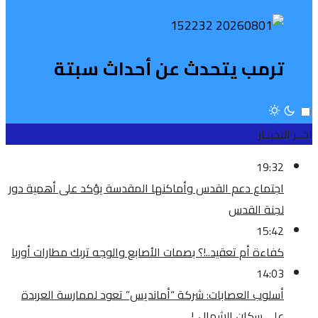
ترمب يتحدث عن أحداث سبتة
اخــر الاخبــار
19:32
اجتماع دعم القدس وأماكنها المقدسة يؤكد على أهمية دور
لجنة القدس
15:42
كفاءة أم تعقيد..!؟ بصمات الأصابع والوجه تربك مطارات أوربا
14:03
أسلوب العصابات: شركة “أمانديس” تعود لممارسة العربدة
على سكان الشمال..!