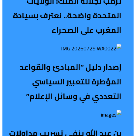
ترمب لجلالة الملك: الولايات
المتحدة واضحة.. نعترف بسيادة
المغرب على الصحراء
إصدار دليل “المبادئ والقواعد
المؤطرة للتعبير السياسي
التعددي في وسائل الإعلام”
بن عبد الله ينفي تسريب مداولات