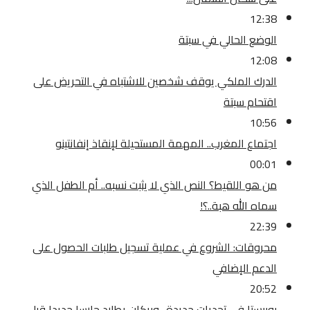
12:38
الوضع الحالي في سبتة
12:08
الدرك الملكي يوقف شخصين للاشتباه في التحريض على
اقتحام سبتة
10:56
اجتماع المغرب.. المهمة المستحيلة لإنقاذ إنفانتينو
00:01
من هو اللقيط؟ النص الذي لا يثبت نسبه.. أم الطفل الذي
سماه الله هبة..؟!
22:39
محروقات: الشروع في عملية تسجيل طلبات الحصول على
الدعم الإضافي
20:52
بوبيستا في تحديات جديدة.. وبركان يطارد حارسا جديدا قبل