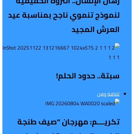
رهان الإنسان.. الثروة الحقيقية
لنموذج تنموي ناجح بمناسبة عيد
العرش المجيد
سبتة.. حدود الحلم!
ثقافة وفن
تكريـــم: مهرجان “صيف طنجة