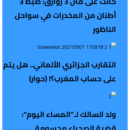
كانت على متن 3 زوارق: ضبط 3
أطنان من المخدرات في سواحل
الناظور
التقارب الجزائري الألماني.. هل يتم
على حساب المغرب؟! (حوار)
ولد السالك لـ”المساء اليوم”:
قضية الصحراء محسومة