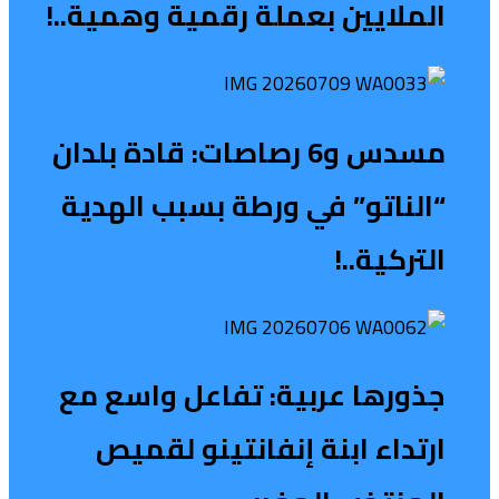
الملايين بعملة رقمية وهمية..!
مسدس و6 رصاصات: قادة بلدان
“الناتو” في ورطة بسبب الهدية
التركية..!
جذورها عربية: تفاعل واسع مع
ارتداء ابنة إنفانتينو لقميص