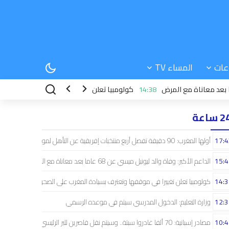
عات
المساء TV
14:38
كولومبيا تعلن تغييرا في موقفها وتعترف بسيادة الم
 ساعة
17:4
أولها المغرب: 90 دقيقة تفصل أربع منتخبات إفريقية عن التأهل لمونديال البرازيل
15:4
الداعم الأكبر: وفاة والد ليونيل ميسي عن 68 عاما بعد معاناة مع المرض
14:3
كولومبيا تعلن تغييرا في موقفها وتعترف بسيادة المغرب على الصحراء
12:3
وزارة التعليم: الدخول المدرسي سیتم في موعده الرسمي
10:4
مصادر إسبانية: 70 ألفا غادروا سبتة.. وسيتم نقل قاصرين للبر الرئيسي