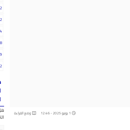
2
2
4
8
9
2
ه
ا
ا
هل
1 يونيو 2025 - 12:46
وضع القراءة
الت