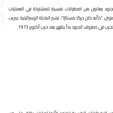
 لجنود يعانون من اضطرابات نفسية للمشاركة في العمليات
ية في قطاع غزة. في كتابها الصادر عام 2012، بعنوان: “كأنه كان جرحًا مستترًا”، تشير الباحثة الإسرائيلية عيريت
رب في صفوف الجنود بدأ يظهر بعد حرب أكتوبر 1973.