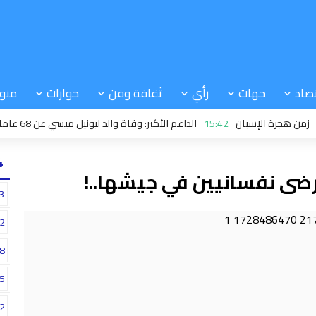
صاد
جهات
رأي
ثقافة وفن
حوارات
منو
رة الإسبان
15:42
الداعم الأكبر: وفاة والد ليونيل ميسي عن 68 عاما بعد معاناة مع المرض
24
رضى نفسانيين في جيشها..!
3
2
8
5
2