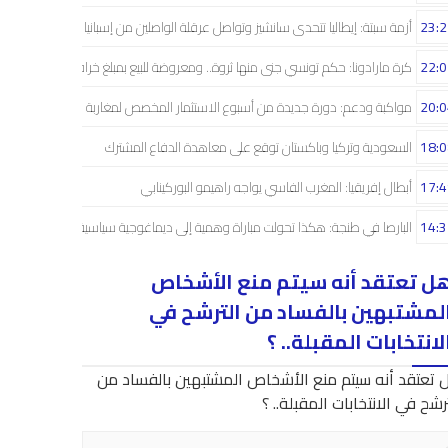
23:2
أزمة سبتة: إيطاليا تتحدى سانشيز وتواصل عرقلة الواصلين من إسبانيا
22:0
كرة مارادونا: حكم تونسي جنى منها ثروة.. ومعروضة للبيع بمبلغ خرافي
20:0
مواكبة ودعم: دورة جديدة من أسبوع الاستثمار المخصص لمغاربة العالم
18:0
السعودية وتركيا وباكستان توقع على معاهدة الدفاع المشترك
17:4
أبطال إفريقيا: المغرب الفاسي يواجه راهيمو البوركينابي
14:3
البارصا في طنجة: هكذا تحولت مباراة وهمية إلى ديماغوجية سياسية..!
ل تعتقد أنه سيتم منع الأشخاص
لمشتبهين بالفساد من الترشح في
لانتخابات المقبلة.. ؟
 تعتقد أنه سيتم منع الأشخاص المشتبهين بالفساد من
رشح في الانتخابات المقبلة.. ؟