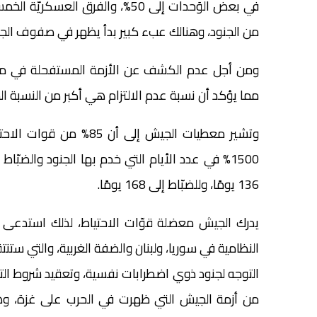
في بعض الوَحدات إلى 50%، والفرق
من الجنود، وهنالك عبء كبير بدأ يظهر في صفوف الجنو
ومن أجل عدم الكشف عن الأزمة المستفحلة في منظوم
مما يؤكد أن نسبة عدم الالتزام هي أكبر من النسبة ال
1500% في عدد الأيام التي خدم بها الجنود والضبّ
136 يومًا، وللضبّاط إلى 168 يومًا.
يدرك الجيش معضلة قوّات الاحتياط، لذلك استدعى 
النظامية في سوريا، ولبنان والضفة الغربية، والتي ستنت
التوجه لجنود ذوي اضطرابات نفسية، وتعقيد شروط ال
من أزمة الجيش التي ظهرت في الحرب على غزة، وهي 