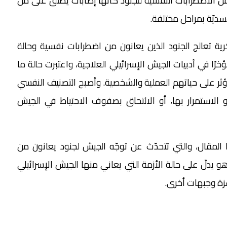
من الاضطرابات النفسية للجنود كأنها إصابات يطلق على من
جسديّة بمراحل مختلفة.
 تعالج الجنود الذين يعانون من اضطرابات نفسية وحالة
رًا في أدبيات الجيش الإسرائيلي العلاجية، واعتبرت حالة ما
 ويؤثر على حياتهم العملية والشخصية. وأصبح التصنيف النفسي
و الاستمرار بها، أو الالتحاق بصفوف الاحتياط في الجيش
 المقال، والتي تتحدّث عن توجّه الجيش لجنود يعانون من
يدلّ على حالة الأزمة التي يعاني منها الجيش الإسرائيلي
زة وجبهات أخرى.