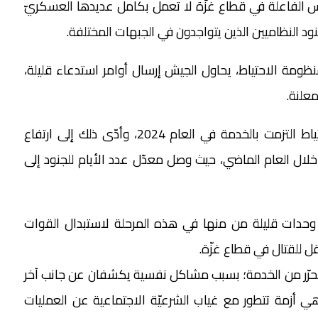
 العسكريّة الخمس الفاعلة في قطاع غزّة لا تعمل بكامل عديدها العسكريّ
د النظاميين الذين يتواجدون في الجبهات المختلفة.
ة الاحتياط، يحاول الجيش إرسال أوامر استدعاء قليلة،
معلنة.
وتشير معطيات الجيش إلى أن 85% من قوات الاحتياط التزمت بالخدمة في العام 2024، وأدّى ذلك إلى ارتفاع
اط خلال العام الماضي، حيث وصل معدّل عدد الأيام للجنود إلى
وحدات قليلة من منها في هذه المرحلة لاستبدال القوات
قل للقتال في قطاع غزّة.
تحرّر من الخدمة؛ بسبب مشاكل نفسية يكشفان عن جانب آخر
أزمة تتطور مع غياب الشرعيّة الاجتماعية عن العمليات