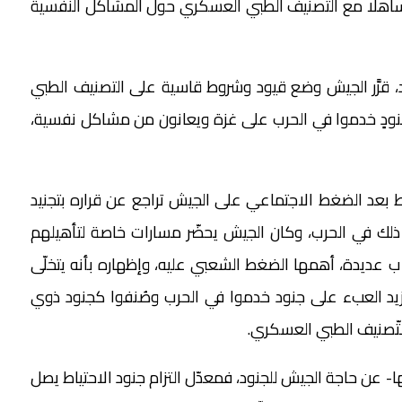
ساهلًا مع التصنيف الطبي العسكري حول المشاكل النفسية
، قرَّر الجيش وضع قيود وشروط قاسية على التصنيف الطبي
لجنودٍ خدموا في الحرب على غزة ويعانون من مشاكل نفسية،
ط بعد الضغط الاجتماعي على الجيش تراجع عن قراره بتجنيد
 ذلك في الحرب، وكان الجيش يحضّر مسارات خاصة لتأهيلهم
 عديدة، أهمها الضغط الشعبي عليه، وإظهاره بأنه يتخلّى
ل يزيد العبء على جنود خدموا في الحرب وصُنفوا كجنود ذوي
تّصنيف الطبي العسكري.
 عن حاجة الجيش للجنود، فمعدّل التزام جنود الاحتياط يصل