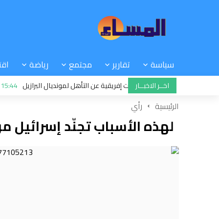
سياسة
تقارير
مجتمع
رياضة
اقت
اخــر الاخبــار
15:44
زمن هج
الرئيسية
رأي
لهذه الأسباب تجنّد إسرائيل م