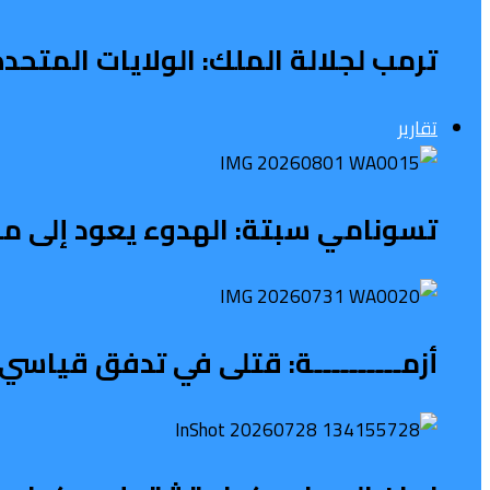
ترمب لجلالة الملك: الولايات المتح
تقارير
تسونامي سبتة: الهدوء يعود إلى محي
أزمــــــــــة: قتلى في تدفق قياسي 