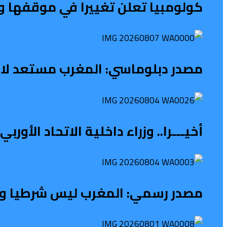
كولومبيا تعلن تغييرا في موقفها و
مصدر دبلوماسي: المغرب مستعد لاس
أخيـــرا.. وزراء داخلية الاتحاد الأو
مصدر رسمي: المغرب ليس شرطيا ولا ح