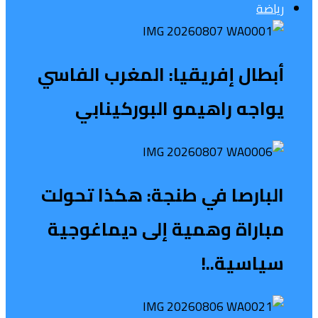
رياضة
أبطال إفريقيا: المغرب الفاسي
يواجه راهيمو البوركينابي
البارصا في طنجة: هكذا تحولت
مباراة وهمية إلى ديماغوجية
سياسية..!