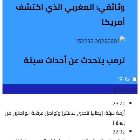
وثائقي: المغربي الذي اكتشف
أمريكا
ترمب يتحدث عن أحداث سبتة
اخــر الاخبــار
23:22
أزمة سبتة: إيطاليا تتحدى سانشيز وتواصل عرقلة الواصلين من
إسبانيا
22:02