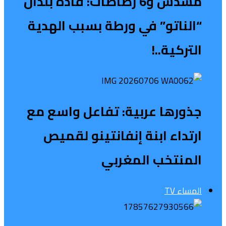
مسدس و6 رصاصات: قادة بلدان
“الناتو” في ورطة بسبب الهدية
التركية..!
جذورها عربية: تفاعل واسع مع
ارتداء ابنة إنفانتينو لقميص
المنتخب المغربي
المساء TV