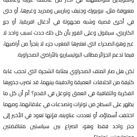
معروفة مثل، نيويورك وجنيف وباريس ومدريد وغيرها، أو حتى
في أخرى قصية وشبه مجهولة في أدغال افريقيا، أو جزر
الكاريبي، سيقول وعلى الفور بأن كل ذلك حدث لسبب واحد لا
غير وهو،الصحراء التي تعتبرها المغرب جزء لا يتجزأ من أراضيها،
فيما تدعم الجزائر مطالب البوليساريو بالأراضي الصحراوية.
لكن هل صار الملف الصحراوي بمثابة الشجرة التي تحجب غابة
كثيفة من الخلافات العميقة والدفينة بينهما، قد تضرب جذورها
الفكرية والثقافية في العمق وتوغل في القدم؟ أم أن كل ما
يظهر على السطح من توترات وتصدعات في علاقاتهما، ومهما
اختلفت أسماؤه، أو تعددت عناوينه، فإنها تعود في الأخير إلى
جذر واحد فقط وهو، الصراع بين سياستين متناقضتين