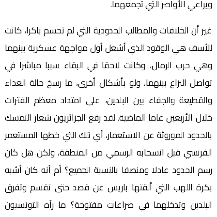
ويراعي الأواصر التي تجمعهما.
غير أن الخلافات والمطالب الحدودية التي لم تحسم باكرا، كانت
للأسف هي الوقود الذي أشعل أول مواجهة عسكرية بينهما
وهي حرب الرمال، وكانت لاحقا في البقاء سببا مباشرا في
تواصل النزاع بينهما، ولو بأشكال أخرى، ما رسخ حالة العداء
والقطيعة والجفاء بين البلدين، على امتداد معظم الفترات
خلال الأربعين عاما الماضية. لقد رفع الجزائريون شعار التمسك
بالحدود الموروثة عن الاستعمار، أي تلك التي خطها المستعمر
الفرنسي قبل انسحابه الرسمي من المنطقة، ولكن هل كان
رسم الحدود عادلا ومنصفا بالنسبة الجميع؟ أم أنه كان أشبه
بكرة اللهب التي ألقتها باريس عن قصد حتى تقسم وتفرق
البلدين وتدخلهما في صراعات مفتوحة؟ ما رآه التونسيون