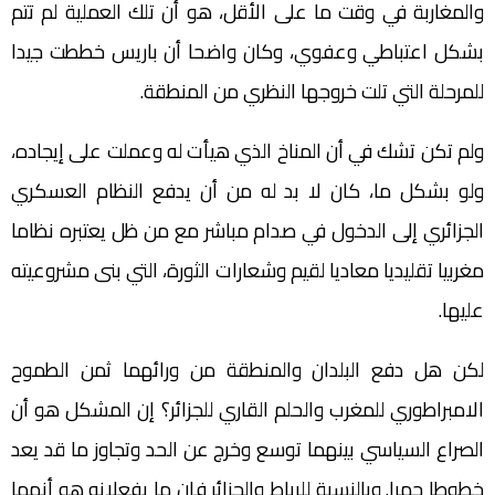
والمغاربة في وقت ما على الأقل، هو أن تلك العملية لم تتم
بشكل اعتباطي وعفوي، وكان واضحا أن باريس خططت جيدا
للمرحلة التي تلت خروجها النظري من المنطقة.
ولم تكن تشك في أن المناخ الذي هيأت له وعملت على إيجاده،
ولو بشكل ما، كان لا بد له من أن يدفع النظام العسكري
الجزائري إلى الدخول في صدام مباشر مع من ظل يعتبره نظاما
مغربيا تقليديا معاديا لقيم وشعارات الثورة، التي بنى مشروعيته
عليها.
لكن هل دفع البلدان والمنطقة من ورائهما ثمن الطموح
الامبراطوري للمغرب والحلم القاري للجزائر؟ إن المشكل هو أن
الصراع السياسي بينهما توسع وخرج عن الحد وتجاوز ما قد يعد
خطوطا حمرا. وبالنسبة للرباط والجزائر فإن ما يفعلانه هو أنهما