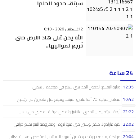
سبتة.. حدود الحلم!
2 أغسطس 2026 - 0:10
الله يحن عْلى هاد الأرض حتى
تْرجع لمواليها..
24 ساعة
12:35
وزارة التعليم: الدخول المدرسي سیتم في موعده الرسمي
10:42
مصادر إسبانية: 70 ألفا غادروا سبتة.. وسيتم نقل قاصرين للبر الرئيسي
23:22
أزمة سبتة: إيطاليا تتحدى سانشيز وتواصل عرقلة الواصلين من إسبانيا
22:02
كرة مارادونا: حكم تونسي جنى منها ثروة.. ومعروضة للبيع بمبلغ خرافي
20:04
مواكبة ودعم: دورة جديدة من أسبوع الاستثمار المخصص لمغاربة العالم