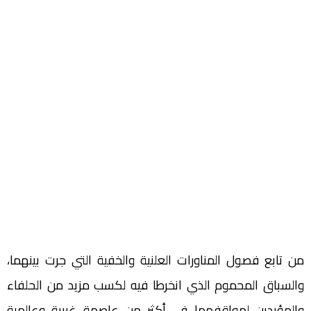
من تابع فصول المناورات العلنية والخفية التي جرت بينهما،
والسباق المحموم الذي انخرطا فيه لكسب مزيد من الحلفاء
والمؤيدين لمواقفهما في أكثر من عاصمة غربية وعالمية