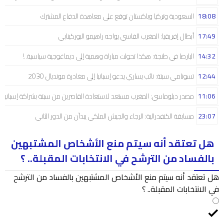
18:08
السعودية وتركيا وباكستان توقع على معاهدة الدفاع المشترك
17:49
أبطال إفريقيا: المغرب الفاسي يواجه راهيمو البوركينابي
14:32
البارصا في طنجة: هكذا تحولت مباراة وهمية إلى ديماغوجية سياسية..!
12:44
تسونامي سبتة: نائب يساري يدعو إسبانيا إلى مغادرة مونديال 2030
11:06
مصدر دبلوماسي: المغرب مستعد لاستعادة القاصرين من سبتة بشراكة إسبانية
23:07
مسابقة الكنفدرالية: الرجاء والجيش الملكي يبدآن من الدور الثاني
هل تعتقد أنه سيتم منع الأشخاص المشتبهين
بالفساد من الترشح في الانتخابات المقبلة.. ؟
هل تعتقد أنه سيتم منع الأشخاص المشتبهين بالفساد من الترشح
في الانتخابات المقبلة.. ؟