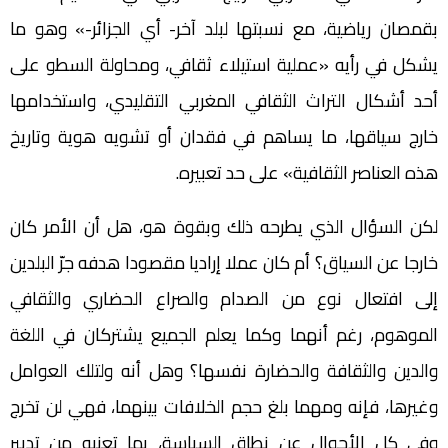
بقمصان رياضية، مع نسبتها لبلد آخر- أي الجزائر-» وهو ما
يشكل في رأيه «عملية استيلاء ثقافي، ومحاولة السطو على
أحد أشكال التراث الثقافي المغربي التقليدي، واستخدامها
خارج سياقها، ما يساهم في فقدان أو تشويه هوية وتاريخ
هذه العناصر الثقافية» على حد تعبيره.
لكن السؤال الذي يطرحه ذلك وبقوة هو، هل أن الأمر كان
خارجا عن السياق؟ أم كان عملا إراديا مقصودا هدفه جرّ البلدين
إلى افتعال نوع من الصدام والصراع الحضاري والثقافي
الموهوم، رغم أنهما وكما يعلم الجميع يشتركان في اللغة
والدين والثقافة والحضارة نفسها؟ وهل أنه ولتلك العوامل
وغيرها، فإنه ومهما بلغ حجم الخلافات بينهما، فهي لن تخرج
وفي كل الأحوال عن نطاق السياسة، بما تعنيه من تدبير