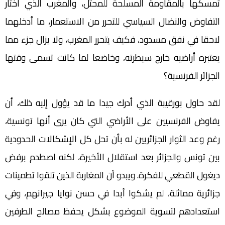
تمسكها بالمقاومة المسلحة للمحتل، والمغرب الذي اختار
التفاوض والنضال السياسي للتحرر من الاستعمار، ما أدخلهما
لاحقا في نفق مسدود، فكيف يتحرر المغرب، ولا يزال جزء مما
يعتبره أراضيه خارج سيطرته، وخاضعا لما كانت تسمى وقتها
الجزائر الفرنسية؟
لقد حاول بورقيبة الذي أدرك جيدا ما قد يؤول إليه ذلك، أن
يفاوض الفرنسيين على الأراضي التي كان يرى أنها تونسية،
رغم وعد الثوار الجزائريين له بأن تحل كل الإشكالات الحدودية
بين تونس والجزائر بعد استقلال الأخيرة، لكنه اصطدم برفض
ديغول القطعي للفكرة. ويبدو أن المغاربة الذين تلقوا تطمينات
جزائرية مماثلة، لم يشكوا أبدا في حسن نوايا جيرانهم، وفي
استعدادهم لتسوية الموضوع بشكل يحفظ مصالح الطرفين