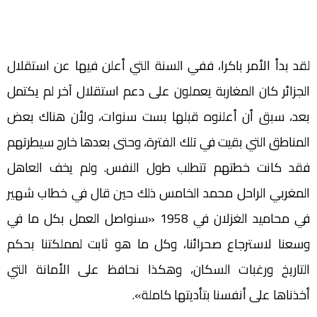
لقد بدأ الأمر باكرا، ففي السنة التي أعلن فيها عن استقلال
الجزائر كان المغاربة يعملون على دعم استقلال آخر لم يكتمل
بعد، سبق أن أعلنوه قبلها بست سنوات، ولأن هناك بعض
المناطق التي بقيت في تلك الفترة، وحتى بعدها خارج سيطرتهم
فقد كانت خطتهم تتطلب طول النفس. ولم يخف العاهل
المغربي الراحل محمد الخامس ذلك حين قال في خطاب شهير
في محاميد الغزلان في 1958 «سنواصل العمل بكل ما في
وسعنا لاسترجاع صحرائنا، وكل ما هو ثابت لمملكتنا بحكم
التاريخ ورغبات السكان، وهكذا نحافظ على الأمانة التي
أخذناها على أنفسنا بتأديتها كاملة».