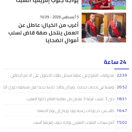
يواجه جنوب إفريقيا السبت
5 أغسطس 2026 - 10:39
أغرب من الخيال: عاطل عن
العمل ينتحل صفة قاض لسلب
أموال الضحايا
24 ساعة
22:39
محروقات: الشروع في عملية تسجيل طلبات الحصول على الدعم الإضافي
20:52
بوبيستا في تحديات جديدة.. وبركان يطارد حارسا جديدا قبل مسابقة دوري الأبط
18:31
حتى 3 غشت: قرابة 3 ملايين من مغاربة العالم دخلوا المغرب
16:47
طقـــس: حر وزخات رعدية وبرَد ورياح إلى يوم الجمعة
15:02
أمم سيدات: المنتخب المغربي يواجه جنوب إفريقيا السبت