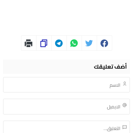
أضف تعليقك