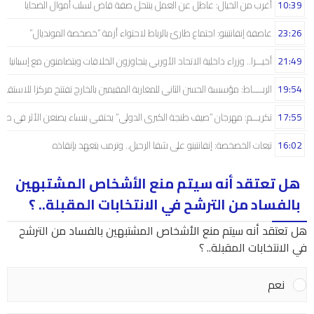
10:39
أغرب من الخيال: عاطل عن العمل ينتحل صفة قاض لسلب أموال الضحايا
23:26
عاصفة إنفانتينو: اجتماع طارئ بالرباط لاحتواء أزمة “خصخصة المونديال”
21:49
أخيـــرا.. وزراء داخلية الاتحاد الأوربي يتجاوزون الخلافات ويتضامنون مع إسبانيا
19:54
الربـــــاط: مؤسسة الحسن الثاني للمغاربة المقيمين بالخارج تفتتح مركزا للاستقبال
17:55
تكريـــم: مهرجان “صيف طنجة الكبرى الدولي” يحتفي بنساء يصنعن الأثر في صم
16:02
تبعات الخصخصة: إنفانتينو على شفا الرحيل.. وترمب يتعهد بإنقاذه
هل تعتقد أنه سيتم منع الأشخاص المشتبهين
بالفساد من الترشح في الانتخابات المقبلة.. ؟
هل تعتقد أنه سيتم منع الأشخاص المشتبهين بالفساد من الترشح
في الانتخابات المقبلة.. ؟
نعم