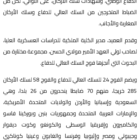
الدفاع الوطني، وشهادات سلك الأركان، على التوالي، لكل من
الضباط المتخرجين من السلك العالي للدفاع وسلك الأركان
المغاربة والأجانب.
وقدم العميد، مدير الكلية الملكية للدراسات العسكرية العليا،
لصاحب لولي العهد الأمير مولاي الحسن، مجموعة مختارة من
البحوث التي أنجزها فوج السلك العالي للدفاع.
ويضم الفوج 24 للسلك العالي للدفاع والفوج 58 لسلك الأركان
285 خريجا، منهم 70 ضابطا ينحدرون من 26 بلدا، وهي
السعودية وإسبانيا والأردن والولايات المتحدة الأمريكية،
والإمارات العربية المتحدة وجمهوريات بنين وبوركينا فاسو
والكاميرون وإفريقيا الوسطى والكونغو وكوت ديفوار
وجيبوتي ومصر وإثيوبيا وفرنسا والغابون وغينيا كوناكري