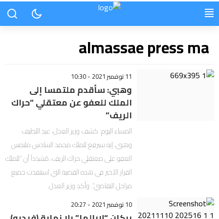
almassae press ma
11 نوفمبر 2021 - 10:30
وهبي: سأقدم ملتمسا إلى
الملك للعفو عن معتقلي “حراك
الريف”
المساء اليوم: كشف وزير العدل، عبد اللطيف
وهبي، إنه سيرفع للملك محمد السادس ملتمس
العفو على معتقلي حراك الريف، مُشدداً أن “للملك
القرار الأخير في هده القضية التي استنفذت جميع
مراحل التقاضي”. وأكد وزير العدل
10 نوفمبر 2021 - 20:27
بركان “لابالما” بلا نهاية (فيديو)