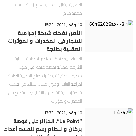
المغربية. وقال المندوب العام لإدارة السجون،
محمد صالح
10 نوفمبر 2021 - 15:29
الأمن يُفكك شبكة إجرامية
للاتجار في المخدرات والمؤثرات
العقلية بطنجة
المساء اليوم: تمكنت عناصر المصلحة الولائية
للشرطة القضائية بمدينة طنجة، على ضوء
معلومات دقيقة وفرتها مصالح المديرية العامة
لمراقبة التراب الوطني، مساء الثلاثاء، من تفكيك
شبكة إجرامية تنشط في الاتجار غير المشروع في
المخدرات والمؤثرات
10 نوفمبر 2021 - 13:33
“Le Point”: الجزائر على فوهة
بركان والنظام رسم لنفسه أعداء