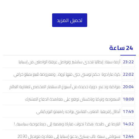
تحميل المزيد
24 ساعة
23:22
أزمة سبتة: إيطاليا تتحدى سانشيز وتواصل عرقلة الواصلين من إسبانيا
22:02
كرة مارادونا: حكم تونسي جنى منها ثروة.. ومعروضة للبيع بمبلغ خرافي
20:04
مواكبة ودعم: دورة جديدة من أسبوع الاستثمار المخصص لمغاربة العالم
18:08
السعودية وتركيا وباكستان توقع على معاهدة الدفاع المشترك
17:49
أبطال إفريقيا: المغرب الفاسي يواجه راهيمو البوركينابي
14:32
البارصا في طنجة: هكذا تحولت مباراة وهمية إلى ديماغوجية سياسية..!
12:44
تسونامي سبتة: نائب يساري يدعو إسبانيا إلى مغادرة مونديال 2030