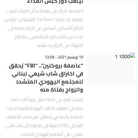
ليلعب دور كبش الفداء
ة فرنسية: الجزائر على فوهة بركان المساء اليوم –
متابعة: رأت مجلة “Le Point” الفرنسية إن “إفلاس
النظام العسكري السياسي في الجزائر يدفعه إلى
البحث عن خلاف مع جاره المغربي، فالنظام
المتهالك في الجزائر يجد نفسه
10 نوفمبر 2021 - 13:09
“عاصفة بروكلين”.. “FBI” يُحقق
في اختراق شاب شيعي لبناني
للمجتمع اليهودي المتشدد
والزواج بفتاة منه
المساء اليوم: في حادثة احتيال غريبة أثارت ضجة
كبيرة في صفوف الجاليات اليهودية بأميركا وحازت
اهتماماً واسعاً في إسرائيل، فتح مكتب التحقيقات
الفيدرالي (FBI) تحقيقاً في قضية تحايل شاب لبناني
شيعي على المجتمع اليهودي المتشدد