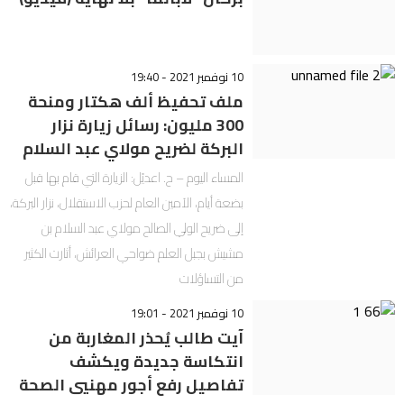
10 نوفمبر 2021 - 19:40
ملف تحفيظ ألف هكتار ومنحة
300 مليون: رسائل زيارة نزار
البركة لضريح مولاي عبد السلام
المساء اليوم – ح. اعديّل: الزيارة التي قام بها قبل
بضعة أيام، الأمين العام لحزب الاستقلال، نزار البركة،
إلى ضريح الولي الصالح مولاي عبد السلام بن
مشيش بجبل العلم ضواحي العرائش، أثارت الكثير
من التساؤلات
10 نوفمبر 2021 - 19:01
آيت طالب يُحذر المغاربة من
انتكاسة جديدة ويكشف
تفاصيل رفع أجور مهنيي الصحة