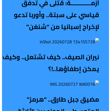
أزمــــــــــة: قتلى في تدفق
قياسي على سبتة.. وأوربا تدعو
لإخراج إسبانيا من “شنغن”
نيران الصيف.. كيف تشتعل.. وكيف
يمكن إطفاؤها..!؟
مضيق جبل طارق.. “هرمز”