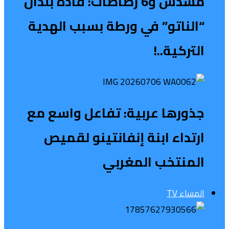
مسدس و6 رصاصات: قادة بلدان
“الناتو” في ورطة بسبب الهدية
التركية..!
جذورها عربية: تفاعل واسع مع
ارتداء ابنة إنفانتينو لقميص
المنتخب المغربي
المساء TV