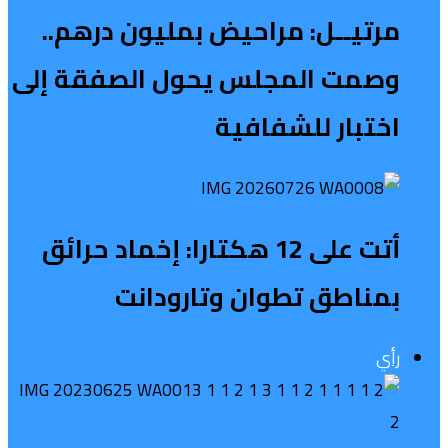
مرتيــل: مراحيض بمليون درهم..
وصمت المجلس يحول الصفقة إلى
اختبار للشفافية
أتت على 12 هكتارا: إخماد حرائق
بمناطق تطوان وتارودانت
رأي