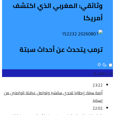
وثائقي: المغربي الذي اكتشف
أمريكا
ترمب يتحدث عن أحداث سبتة
اخــر الاخبــار
23:22
أزمة سبتة: إيطاليا تتحدى سانشيز وتواصل عرقلة الواصلين من
إسبانيا
22:02