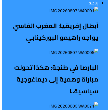
رياضة
أبطال إفريقيا: المغرب الفاسي
يواجه راهيمو البوركينابي
البارصا في طنجة: هكذا تحولت
مباراة وهمية إلى ديماغوجية
سياسية..!