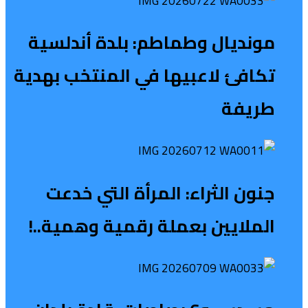
مونديال وطماطم: بلدة أندلسية
تكافئ لاعبيها في المنتخب بهدية
طريفة
جنون الثراء: المرأة التي خدعت
الملايين بعملة رقمية وهمية..!