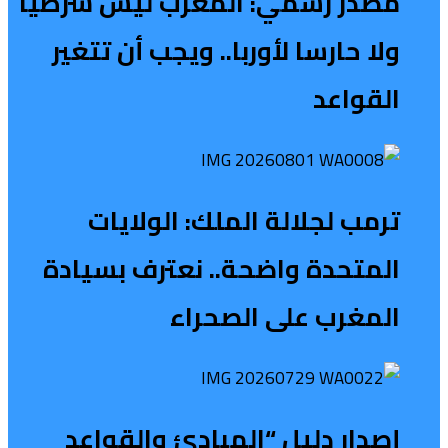
مصدر رسمي: المغرب ليس شرطيا
ولا حارسا لأوربا.. ويجب أن تتغير
القواعد
ترمب لجلالة الملك: الولايات
المتحدة واضحة.. نعترف بسيادة
المغرب على الصحراء
إصدار دليل “المبادئ والقواعد