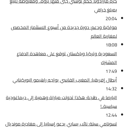
كرة مارادونا: حكم تونسي جنى منها ثروة.. ومعروضة للبيع
بمبلغ خرافي
20:04
مواكبة ودعم: دورة جديدة من أسبوع الاستثمار المخصص
لمغاربة العالم
18:08
السعودية وتركيا وباكستان توقع على معاهدة الدفاع
المشترك
17:49
أبطال إفريقيا: المغرب الفاسي يواجه راهيمو البوركينابي
14:32
البارصا في طنجة: هكذا تحولت مباراة وهمية إلى ديماغوجية
سياسية..!
12:44
تسونامي سبتة: نائب يساري يدعو إسبانيا إلى مغادرة مونديال