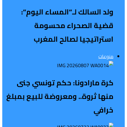
ولد السالك لـ”المساء اليوم”:
قضية الصحراء محسومة
استراتيجيا لصالح المغرب
منوعات
كرة مارادونا: حكم تونسي جنى
منها ثروة.. ومعروضة للبيع بمبلغ
خرافي