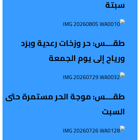
سبتة
طقـــس: حر وزخات رعدية وبرَد
ورياح إلى يوم الجمعة
طقـــس: موجة الحر مستمرة حتى
السبت