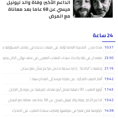
الداعم الأكبر: وفاة والد ليونيل
ميسي عن 68 عاما بعد معاناة
مع المرض
24 ساعة
10:37
بعدة مدن.. المديرية العامة تؤشر على تعيينات جديدة في مناصب المسؤولية بمص
23:50
مقعدان في ليلة واحدة: سيدات المنتخب المغربي في نصف نهائي الكان ومونديال
21:16
وصفته بـ”الكاذبة”.. إدارة سجنية تدحض مزاعم بشأن منع سجين
19:42
ألغاز الصيف المُحيّرة.. من مباراة فرنسا إلى اقتحام سبتة..!
17:43
أولها المغرب: 90 دقيقة تفصل أربع منتخبات إفريقية عن مونديال البرازيل
15:42
الداعم الأكبر: وفاة والد ليونيل ميسي عن 68 عاما بعد معاناة مع المرض
14:38
كولومبيا تعلن تغييرا في موقفها وتعترف بسيادة المغرب على الصحراء