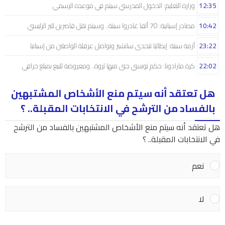
12:35
وزارة التعليم: الدخول المدرسي سیتم في موعده الرسمي
10:42
مصادر إسبانية: 70 ألفا غادروا سبتة.. وسيتم نقل قاصرين للبر الرئيسي
23:22
أزمة سبتة: إيطاليا تتحدى سانشيز وتواصل عرقلة الواصلين من إسبانيا
22:02
كرة مارادونا: حكم تونسي جنى منها ثروة.. ومعروضة للبيع بمبلغ خرافي
هل تعتقد أنه سيتم منع الأشخاص المشتبهين
بالفساد من الترشح في الانتخابات المقبلة.. ؟
هل تعتقد أنه سيتم منع الأشخاص المشتبهين بالفساد من الترشح
في الانتخابات المقبلة.. ؟
نعم
لا