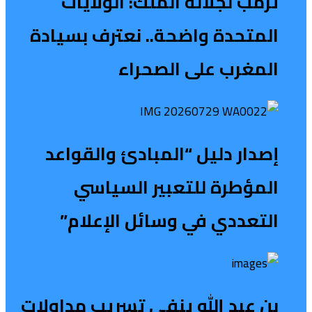
ترمب لجلالة الملك: الولايات
المتحدة واضحة.. نعترف بسيادة
المغرب على الصحراء
إصدار دليل “المبادئ والقواعد
المؤطرة للتعبير السياسي
التعددي في وسائل الإعلام”
بن عبد الله ينفي تسريب مداولات