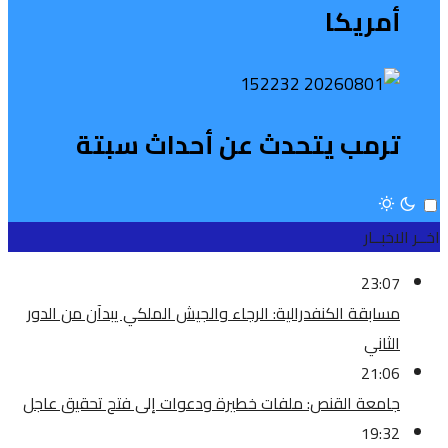
أمريكا
ترمب يتحدث عن أحداث سبتة
اخــر الاخبــار
23:07
مسابقة الكنفدرالية: الرجاء والجيش الملكي يبدآن من الدور
الثاني
21:06
جامعة القنص: ملفات خطيرة ودعوات إلى فتح تحقيق عاجل
19:32