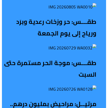
طقـــس: حر وزخات رعدية وبرَد
ورياح إلى يوم الجمعة
طقـــس: موجة الحر مستمرة حتى
السبت
مرتيــل: مراحيض بمليون درهم..