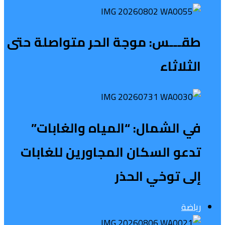
طقـــس: موجة الحر متواصلة حتى
الثلاثاء
في الشمال: “المياه والغابات”
تدعو السكان المجاورين للغابات
إلى توخي الحذر
رياضة