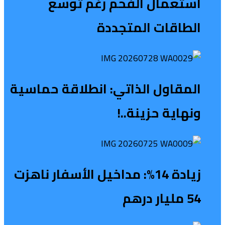
استعمال الفحم رغم توسع
الطاقات المتجددة
المقاول الذاتي: انطلاقة حماسية
ونهاية حزينة..!
زيادة 14%: مداخيل الأسفار ناهزت
54 مليار درهم