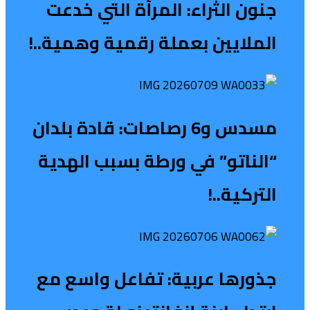
جنون الثراء: المرأة التي خدعت
الملايين بعملة رقمية وهمية..!
مسدس و6 رصاصات: قادة بلدان
“الناتو” في ورطة بسبب الهدية
التركية..!
جذورها عربية: تفاعل واسع مع