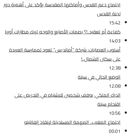
اجتماع دعم القدس وأماكنها المقدسة يؤكد على أهمية دور
لجنة القدس
15:42
كفاءة أم تعقيد..!؟ بصمات الأصابع والوجه تربك مطارات أوربا
14:03
أسلوب العصابات: شركة “أمانديس” تعود لممارسة العربدة
على سكان الشمال..!
12:38
الوضع الحالي في سبتة
12:08
الدرك الملكي يوقف شخصين للاشتباه في التحريض على
اقتحام سبتة
10:56
اجتماع المغرب.. المهمة المستحيلة لإنقاذ إنفانتينو
00:01