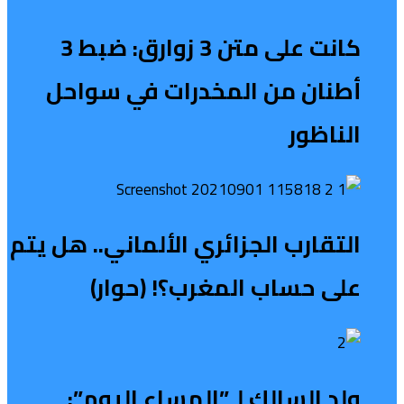
كانت على متن 3 زوارق: ضبط 3
أطنان من المخدرات في سواحل
الناظور
التقارب الجزائري الألماني.. هل يتم
على حساب المغرب؟! (حوار)
ولد السالك لـ”المساء اليوم”: