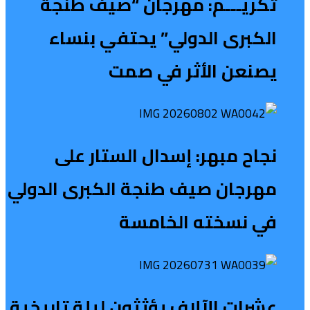
تكريـــم: مهرجان “صيف طنجة
الكبرى الدولي” يحتفي بنساء
يصنعن الأثر في صمت
نجاح مبهر: إسدال الستار على
مهرجان صيف طنجة الكبرى الدولي
في نسخته الخامسة
عشرات الآلاف يؤثثون ليلة تاريخية