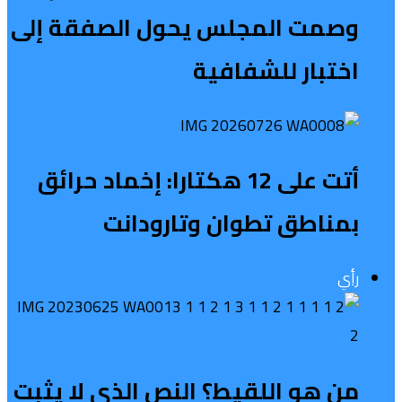
وصمت المجلس يحول الصفقة إلى
اختبار للشفافية
أتت على 12 هكتارا: إخماد حرائق
بمناطق تطوان وتارودانت
رأي
من هو اللقيط؟ النص الذي لا يثبت