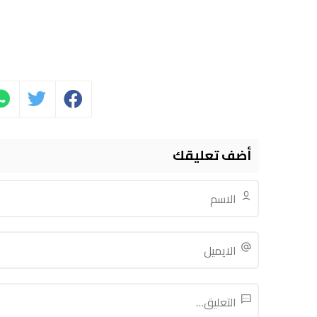
أضف تعليقك