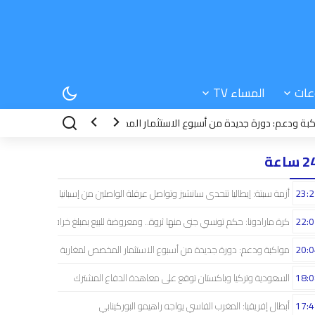
عات
المساء TV
عم: دورة جديدة من أسبوع الاستثمار المخصص لمغاربة العالم
18:08
السعود
 ساعة
23:2
أزمة سبتة: إيطاليا تتحدى سانشيز وتواصل عرقلة الواصلين من إسبانيا
22:0
كرة مارادونا: حكم تونسي جنى منها ثروة.. ومعروضة للبيع بمبلغ خرافي
20:0
مواكبة ودعم: دورة جديدة من أسبوع الاستثمار المخصص لمغاربة العالم
18:0
السعودية وتركيا وباكستان توقع على معاهدة الدفاع المشترك
17:4
أبطال إفريقيا: المغرب الفاسي يواجه راهيمو البوركينابي