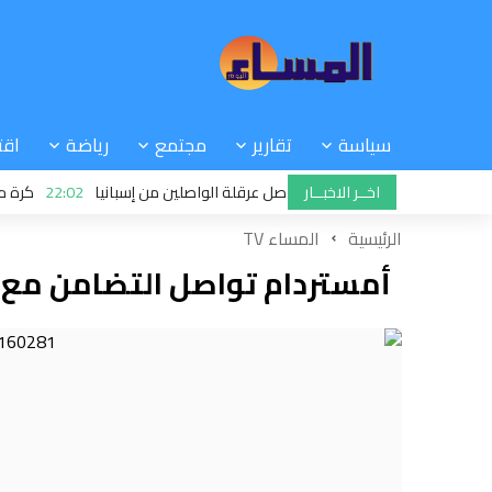
سياسة
تقارير
مجتمع
رياضة
اقت
اخــر الاخبــار
 إيطاليا تتحدى سانشيز وتواصل عرقلة الواصلين من إسبانيا
22:02
كرة مارادون
الرئيسية
المساء TV
أمستردام تواصل التضامن مع