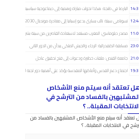
14:3
البارصا في طنجة: هكذا تحولت مباراة وهمية إلى ديماغوجية سياسية..!
12:4
تسونامي سبتة: نائب يساري يدعو إسبانيا إلى مغادرة مونديال 2030
11:0
مصدر دبلوماسي: المغرب مستعد لاستعادة القاصرين من سبتة بشراكة إسبانية
23:0
مسابقة الكنفدرالية: الرجاء والجيش الملكي يبدآن من الدور الثاني
21:0
جامعة القنص: ملفات خطيرة ودعوات إلى فتح تحقيق عاجل
19:3
اجتماع دعم القدس وأماكنها المقدسة يؤكد على أهمية دور لجنة القدس
ل تعتقد أنه سيتم منع الأشخاص
لمشتبهين بالفساد من الترشح في
لانتخابات المقبلة.. ؟
 تعتقد أنه سيتم منع الأشخاص المشتبهين بالفساد من
رشح في الانتخابات المقبلة.. ؟