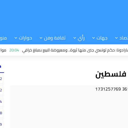
صاد
جهات
رأي
ثقافة وفن
حوارات
منو
ا: حكم تونسي جنى منها ثروة.. ومعروضة للبيع بمبلغ خرافي
20:04
مواكبة ود
24
 فلسطين
2
2
4
8
9