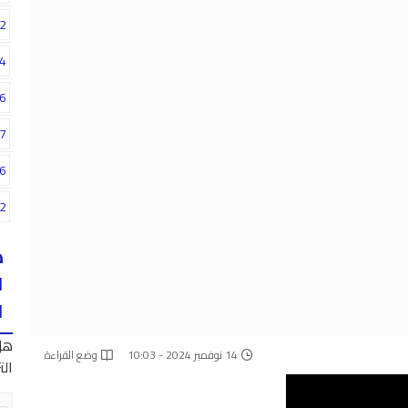
2
4
6
7
6
2
ه
ا
ا
هل
14 نوفمبر 2024 - 10:03
وضع القراءة
الت