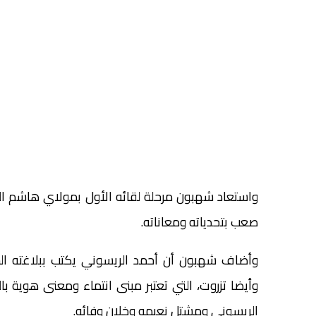
واستعاد شهبون مرحلة لقائه الأول بمولاي هاشم الريس
صعب بتحدياته ومعاناته.
وأضاف شهبون أن أحمد الريسوني يكتب ببلاغته الخا
وأيضا تزروت، التي تعتبر مبنى انتماء ومعنى هوية ب
الريسوني ومشتل نعيمه وخلان وفائه.