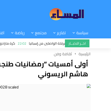
سياسة
تقارير
مجتمع
رياضة
اقت
اخــر الاخبــار
يا تتحدى سانشيز وتواصل عرقلة الواصلين من إسبانيا
22:02
كرة مارادونا: حكم
الرئيسية
ثقافة وفن
أولى أمسيات “رمضانيات طنجة
هاشم الريسوني