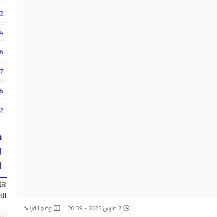
2
4
6
7
6
2
ه
ا
ا
هل
الت
7 مارس 2025 - 20:59
وضع القراءة