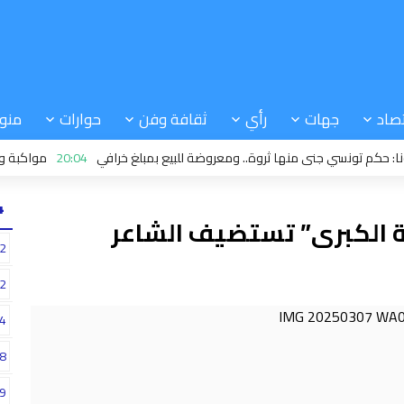
صاد
جهات
رأي
ثقافة وفن
حوارات
منو
 تونسي جنى منها ثروة.. ومعروضة للبيع بمبلغ خرافي
20:04
مواكبة ودعم: دو
24
 الكبرى” تستضيف الشاعر
2
2
4
8
9