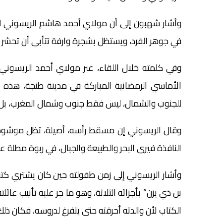
وأشار شهبون إلى أن مولاي أحمد هاشم الريسوني ليس
في جوهر الفرد، ويستظل بشجرة وارفة تتأبى أن تحش
وفي كلمته خلال اللقاء، عبر مولاي أحمد الريسون
الأماسي الرمضانية المباركة في مدينة طنجة، هذه 
للجنوب والشمال، ليس فقط جنوب وشمال المغرب، بل جن
وقال الريسوني إن مسقط رأسه، أصيلة، تظل موشومة ف
النافذة فيرى البحر والطبيعة والجبال، في ربوة مطلة ع
وأشار الريسوني إلى زمن طفولته حين كان يشتري كتب
بن ذي يزن” بأجزائه الثلاثة، وهو ما جر عليه تأنيب عائ
الكتاب لأن والدته أحرقته حتى يتفرغ لدروسه، فكان ذلك 