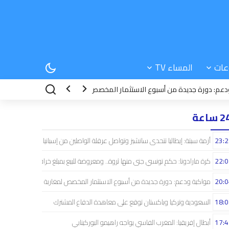
عات
المساء TV
رة جديدة من أسبوع الاستثمار المخصص لمغاربة العالم
18:08
السعودية وتر
 ساعة
23:2
أزمة سبتة: إيطاليا تتحدى سانشيز وتواصل عرقلة الواصلين من إسبانيا
22:0
كرة مارادونا: حكم تونسي جنى منها ثروة.. ومعروضة للبيع بمبلغ خرافي
20:0
مواكبة ودعم: دورة جديدة من أسبوع الاستثمار المخصص لمغاربة العالم
18:0
السعودية وتركيا وباكستان توقع على معاهدة الدفاع المشترك
17:4
أبطال إفريقيا: المغرب الفاسي يواجه راهيمو البوركينابي