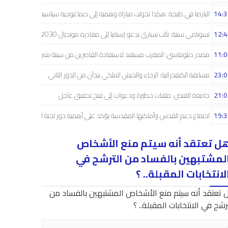
14:3
البارصا في طنجة: هكذا تحولت مباراة وهمية إلى ديماغوجية سياسية..!
12:4
تسونامي سبتة: نائب يساري يدعو إسبانيا إلى مغادرة مونديال 2030
11:0
مصدر دبلوماسي: المغرب مستعد لاستعادة القاصرين من سبتة بشراكة إسبانية
23:0
مسابقة الكنفدرالية: الرجاء والجيش الملكي يبدآن من الدور الثاني
21:0
جامعة القنص: ملفات خطيرة ودعوات إلى فتح تحقيق عاجل
19:3
اجتماع دعم القدس وأماكنها المقدسة يؤكد على أهمية دور لجنة القدس
ل تعتقد أنه سيتم منع الأشخاص
لمشتبهين بالفساد من الترشح في
لانتخابات المقبلة.. ؟
 تعتقد أنه سيتم منع الأشخاص المشتبهين بالفساد من
رشح في الانتخابات المقبلة.. ؟