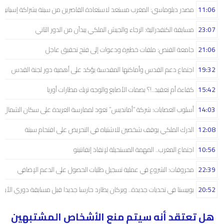
11:06
مصدر دبلوماسي: المغرب مستعد لاستعادة القاصرين من سبتة بشراكة إسبانية
23:07
مسابقة الكنفدرالية: الرجاء والجيش الملكي يبدآن من الدور الثاني
21:06
جامعة القنص: ملفات خطيرة ودعوات إلى فتح تحقيق عاجل
19:32
اجتماع دعم القدس وأماكنها المقدسة يؤكد على أهمية دور لجنة القدس
15:42
كفاءة أم تعقيد..!؟ بصمات الأصابع والوجه تربك مطارات أوربا
14:03
أسلوب العصابات: شركة “أمانديس” تعود لممارسة العربدة على سكان الشمال..!
12:08
الدرك الملكي يوقف شخصين للاشتباه في التحريض على اقتحام سبتة
10:56
اجتماع المغرب.. المهمة المستحيلة لإنقاذ إنفانتينو
22:39
محروقات: الشروع في عملية تسجيل طلبات الحصول على الدعم الإضافي
20:52
بوبيستا في تحديات جديدة.. وبركان يطارد حارسا جديدا قبل مسابقة دوري الأبط
هل تعتقد أنه سيتم منع الأشخاص المشتبهين