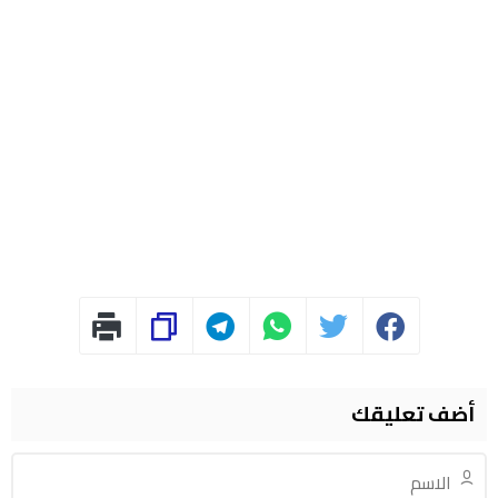
أضف تعليقك