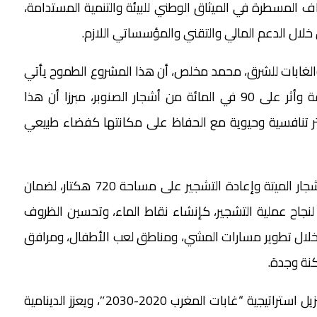
ف المسطرة في الميثاق الوطني للبيئة والتنمية المستدامة،
لال الدعم المالي والتقني والمؤسساتي اللازم.
 والغابات للشرق، محمد مخلص، أن هذا المشروع الطموح يأتي
بعد الذبول الحاد الذي تعرضت له غابة سيدي معافة وأثر على 90 في المائة من أشجار الصنوبر، مبرزا أن هذا
كثر تنافسية وحيوية مع الحفاظ على مكانتها كفضاء طبيعي
وأضاف أن المشروع يتضمن، على الخصوص، إزالة الأشجار الميتة وإعادة التشجير على مساحة 720 هكتار، لضمان
 لنجاح عملية التشجير، كإنشاء نقاط الماء، وتحسين الظروف
 من خلال تطوير مسارات المشي، ومناطق لعب الأطفال، ومرافق
نة وجدة.
وتجدر الإشارة إلى أن هذا المشروع، يأتي في سياق تنزيل استراتيجية “غابات المغرب 2020-2030″، ويعزز الدينامية