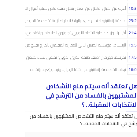
10:3
أغرب من الخيال: عاطل عن العمل ينتحل صفة قاض لسلب أموال الضحايا
23:2
عاصفة إنفانتينو: اجتماع طارئ بالرباط لاحتواء أزمة “خصخصة المونديال”
21:4
أخيـــرا.. وزراء داخلية الاتحاد الأوربي يتجاوزون الخلافات ويتضامنون مع إسبانيا
19:5
الربـــــاط: مؤسسة الحسن الثاني للمغاربة المقيمين بالخارج تفتتح مركزا للاستقبال
17:5
تكريـــم: مهرجان “صيف طنجة الكبرى الدولي” يحتفي بنساء يصنعن الأثر في صمت
16:0
تبعات الخصخصة: إنفانتينو على شفا الرحيل.. وترمب يتعهد بإنقاذه
ل تعتقد أنه سيتم منع الأشخاص
لمشتبهين بالفساد من الترشح في
لانتخابات المقبلة.. ؟
 تعتقد أنه سيتم منع الأشخاص المشتبهين بالفساد من
رشح في الانتخابات المقبلة.. ؟