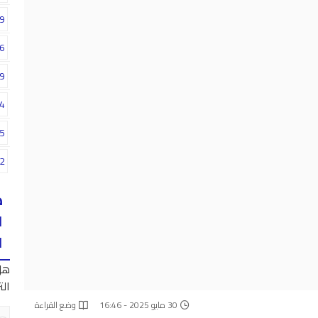
9
6
9
4
5
2
ه
ا
ا
هل
الت
30 مايو 2025 - 16:46
وضع القراءة