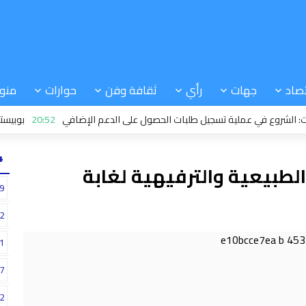
صاد
جهات
رأي
ثقافة وفن
حوارات
منو
ع في عملية تسجيل طلبات الحصول على الدعم الإضافي
20:52
بوبيستا في تح
24
الطبيعية والترفيهية لغابة
9
2
1
7
2