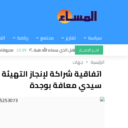
سياسة
تقارير
مجتمع
رياضة
اقت
اخــر الاخبــار
لذي لا يثبت نسبه.. أم الطفل الذي سماه الله هبة..؟!
22:39
محروقات: الشرو
الرئيسية
جهات
اتفاقية شراكة لإنجاز التهيئة 
سيدي معافة بوجدة