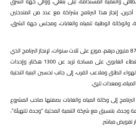
الطاقي والتنمية المستدامة، ليلى بنعلي، ووالي جهة الشرق
خرين، إنجاز هذا البرنامج بشراكة مع عدد من المتدخلين
ة، والوكالة الوطنية للمياه والغابات، ومجلس جهة الشرق،
وتنص الاتفاقية على تعبئة غلاف مالي إجمالي قدره 87 مليون درهم، موزع على ثلاث سنوات، لإنجاز البرنامج الذي
يتضمن ثلاثة محاور رئيسية، تشمل تشجير وتجديد الغطاء الغابوي على مساحة تزيد عن 1300 هكتار، وإحداث
واء الطلق وملاعب القرب، إلى جانب تحسين البنية التحتية
لمياه، ومعدات للري.
البرنامج إلى وكالة المياه والغابات بصفتها صاحب المشروع
 وجدة، بتنسيق مع شركة التنمية المحلية “وجدة للتهيئة”،
ر تفويض مباشر.