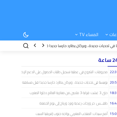
عات
المساء TV
ديات جديدة.. وبركان يطارد حارسا جديدا قبل مسابقة دوري الأبطال
18:31
حتى 3 غشت: قرابة 3 ملايين من مغارب
 ساعة
22:3
محروقات: الشروع في عملية تسجيل طلبات الحصول على الدعم الإضافي
20:5
بوبيستا في تحديات جديدة.. وبركان يطارد حارسا جديدا قبل مسابقة دوري الأبطال
18:3
حتى 3 غشت: قرابة 3 ملايين من مغاربة العالم دخلوا المغرب
16:4
طقـــس: حر وزخات رعدية وبرَد ورياح إلى يوم الجمعة
15:0
أمم سيدات: المنتخب المغربي يواجه جنوب إفريقيا السبت