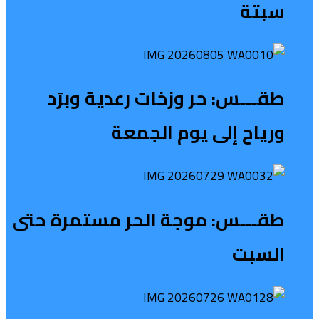
سبتة
طقـــس: حر وزخات رعدية وبرَد
ورياح إلى يوم الجمعة
طقـــس: موجة الحر مستمرة حتى
السبت