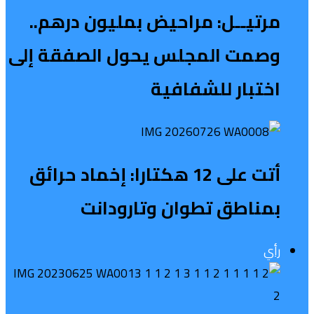
مرتيــل: مراحيض بمليون درهم..
وصمت المجلس يحول الصفقة إلى
اختبار للشفافية
أتت على 12 هكتارا: إخماد حرائق
بمناطق تطوان وتارودانت
رأي