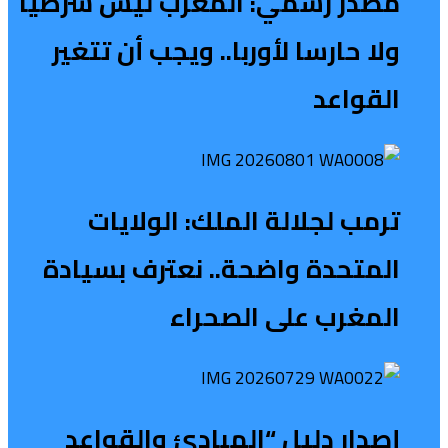
مصدر رسمي: المغرب ليس شرطيا
ولا حارسا لأوربا.. ويجب أن تتغير
القواعد
ترمب لجلالة الملك: الولايات
المتحدة واضحة.. نعترف بسيادة
المغرب على الصحراء
إصدار دليل “المبادئ والقواعد