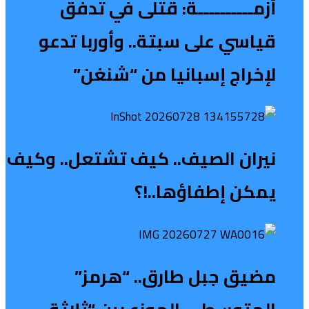
أزمــــــــــة: قتلى في تدفق
قياسي على سبتة.. وأوربا تدعو
لإخراج إسبانيا من “شنغن”
نيران الصيف.. كيف تشتعل.. وكيف
يمكن إطفاؤها..!؟
مضيق جبل طارق.. “هرمز”