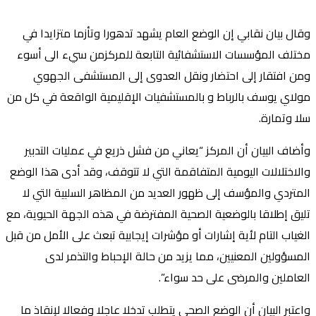
وقال بيان نقابي إن الوضع العام يشهد تدهورا وتأزما متزايدا في
مختلف المؤسسات الاستشفائية التابعة للمركزمن سيء الى أسوء
ومن افتقار إلى احتضار ونقل العدوى إلى المستشفى الجهوي
مولاي يوسف بالرباط و بالمستشفيات الإقليمية الواقعة في كل من
سلا وتمارة.
وأضاف البيان أن المركز “يعاني من فشل ذريع في عمليات التدبير
والاختلالات اليومية المتفاقمة التي لا تتوقف، وقد أدى هذا الوضع
المتردي والمؤسف إلى ظهور العديد من المظاهر السلبية التي لا
تليق إطلاقا بالوضعية الصحية المفترضة في هذه الجهة الحيوية، مع
الغياب التام لأية إشارات أو مؤشرات إيجابية تبعث على الأمل من قبل
المسؤولين المعنيين، مما يزيد من حالة الإحباط والتذمر لدى
العاملين والمرضى على حد سواء”.
واعتبر البيان أن الوضع الصحي يتطلب تدخلا عاجلا وفعالا لإنقاذ ما