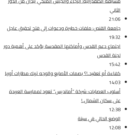
مسابقة الكنفدرالية: الرجاء والجيش الملكي يبدآن من الدور
الثاني
21:06
جامعة القنص: ملفات خطيرة ودعوات إلى فتح تحقيق عاجل
19:32
اجتماع دعم القدس وأماكنها المقدسة يؤكد على أهمية دور
لجنة القدس
15:42
كفاءة أم تعقيد..!؟ بصمات الأصابع والوجه تربك مطارات أوربا
14:03
أسلوب العصابات: شركة “أمانديس” تعود لممارسة العربدة
على سكان الشمال..!
12:38
الوضع الحالي في سبتة
12:08