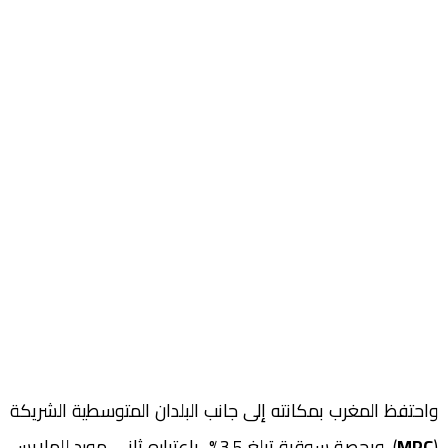
واحتفظ المغرب بمكانته إلى جانب البلدان المتوسطية الشريكة
(
MPC
)، وبحصة سوقية تبلغ 3.5%، باعتباره ثاني مورد للملابس