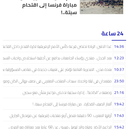
مباراة فرنسا إلى اقتحام
سبتة..!
24 ساعة
14:36
غدا الاثنين: الرباط تحتضن قرعة كأس الأمم الإفريقية لكرة القدم داخل القاعة
12:23
بعد الجدل.. منتدى رؤساء الجامعات يدافع عن أحقية استخلاص واجبات التسجيل 
10:37
بعدة مدن.. المديرية العامة تؤشر على تعيينات جديدة في مناصب المسؤولية بمص
23:50
مقعدان في ليلة واحدة: سيدات المنتخب المغربي في نصف نهائي الكان ومونديال
21:16
وصفته بـ”الكاذبة”.. إدارة سجنية تدحض مزاعم بشأن منع سجين
19:42
ألغاز الصيف المُحيّرة.. من مباراة فرنسا إلى اقتحام سبتة..!
17:43
أولها المغرب: 90 دقيقة تفصل أربع منتخبات إفريقية عن مونديال البرازيل
15:42
الداعم الأكبر: وفاة والد ليونيل ميسي عن 68 عاما بعد معاناة مع المرض