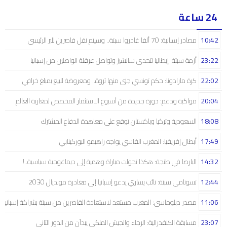
24 ساعة
10:42
مصادر إسبانية: 70 ألفا غادروا سبتة.. وسيتم نقل قاصرين للبر الرئيسي
23:22
أزمة سبتة: إيطاليا تتحدى سانشيز وتواصل عرقلة الواصلين من إسبانيا
22:02
كرة مارادونا: حكم تونسي جنى منها ثروة.. ومعروضة للبيع بمبلغ خرافي
20:04
مواكبة ودعم: دورة جديدة من أسبوع الاستثمار المخصص لمغاربة العالم
18:08
السعودية وتركيا وباكستان توقع على معاهدة الدفاع المشترك
17:49
أبطال إفريقيا: المغرب الفاسي يواجه راهيمو البوركينابي
14:32
البارصا في طنجة: هكذا تحولت مباراة وهمية إلى ديماغوجية سياسية..!
12:44
تسونامي سبتة: نائب يساري يدعو إسبانيا إلى مغادرة مونديال 2030
11:06
مصدر دبلوماسي: المغرب مستعد لاستعادة القاصرين من سبتة بشراكة إسبانية
23:07
مسابقة الكنفدرالية: الرجاء والجيش الملكي يبدآن من الدور الثاني