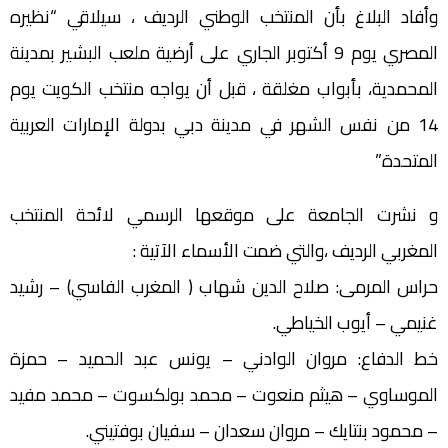
وأفاد البلاغ بأن المنتخب الوطني الرديف ، سيلاقي “نظيره
المصري يوم 9 أكتوبر الجاري على أرضية ملعب البشير بمدينة
المحمدية، بأبواب مغلقة ، قبل أن يواجه منتخب الكويت يوم
14 من نفس الشهر في مدينة دبي بدولة الإمارات العربية
المتحدة.”
و نشرت الجامعة على موقعها الرسمي لائحة المنتخب
المغربي الرديف ،والتي ضمت الأسماء الآتية :
حراس المرمى: صلاح الدين شهاب ( المغرب الفاسي) – رشيد
غنيمي – أيوب الخياطي.
خط الدفاع: مروان الوادني – يونس عبد الحميد – حمزة
الموساوي – هيثم منعوت – محمد بولكسوت – محمد مفيد
– محمود بنتايك – مروان سعدان – سفيان بوفتيني.