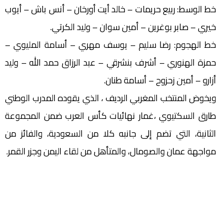
خط الوسط: ربيع حريمات – خالد أيت أورخان – أنس باش – أيوب
خيري – صابر بوغرين – أمين سوان – وليد الكرتي.
خط الهجوم: رضا سليم – يوسف مهري – أسامة المليوي –
حمزة الهنوري – أشرف بنشرقي – عبد الرزاق حمد الله – وليد
أزارو – أمين زحزوح – أسامة طنان.
ويخوض المنتخب المغربي الرديف ، الذي يقوده المدرب الوطني
طارق السكتيوي ،غمار نهائيات كأس العرب ضمن المجموعة
الثانية، التي تضم إلى جانبه كلا من السعودية، والفائز من
مواجهة عمان والصومال، والمتأهل من لقاء اليمن وجزر القمر.