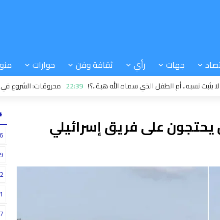
صاد
جهات
رأي
ثقافة وفن
حوارات
منو
ه.. أم الطفل الذي سماه الله هبة..؟!
22:39
محروقات: الشروع في عملية تس
24
 يحتجون على فريق إسرائيلي
6
9
2
1
7