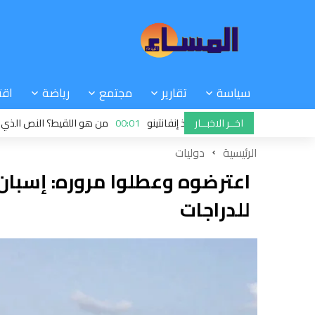
سياسة
تقارير
مجتمع
رياضة
اقت
اخــر الاخبــار
مهمة المستحيلة لإنقاذ إنفانتينو
00:01
من هو اللقيط؟ النص الذي لا يثبت نسب
الرئيسية
دوليات
اعترضوه وعطلوا مروره: إسبان
للدراجات