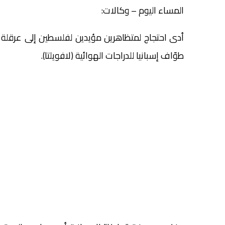
المساء اليوم – وكالات:
أدى احتجاج لمتظاهرين مؤيدين لفلسطين إلى عرقلة س
طوّاف إسبانيا للدراجات الهوائية (لافويلتا).