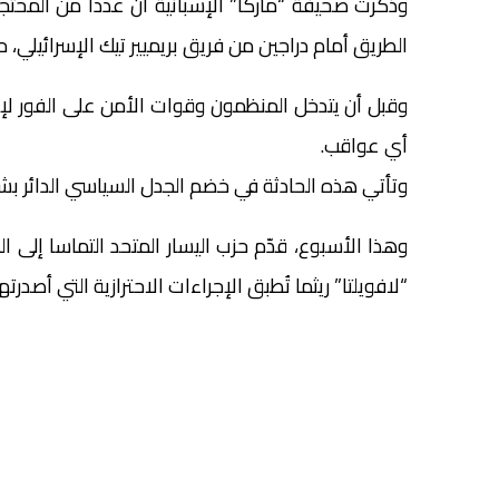
وذكرت صحيفة “ماركا” الإسبانية أن عددا من المحت
الطريق أمام دراجين من فريق بريميير تيك الإسرائيلي، 
وقبل أن يتدخل المنظمون وقوات الأمن على الفور لإ
أي عواقب.
وتأتي هذه الحادثة في خضم الجدل السياسي الدائر بشأ
وهذا الأسبوع، قدّم حزب اليسار المتحد التماسا إلى
“لافويلتا” ريثما تُطبق الإجراءات الاحترازية التي أصدر