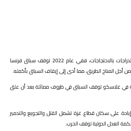
وهذه ليست المرة الأولى التي تتأثر فيها سباقات الدراجات بالاحتجاجات، ففي عام 2022 توقف سباق فرنسا
من أجل المناخ الطريق، مما أدى إلى إيقاف السباق بأكمله.
ات الهوائية في غلاسكو توقف السباق في ظروف مماثلة بعد أن علق
يركي حرب إبادة على سكان قطاع غزة تشمل القتل والتجويع والتدمير
حكمة العدل الدولية لوقف الحرب.