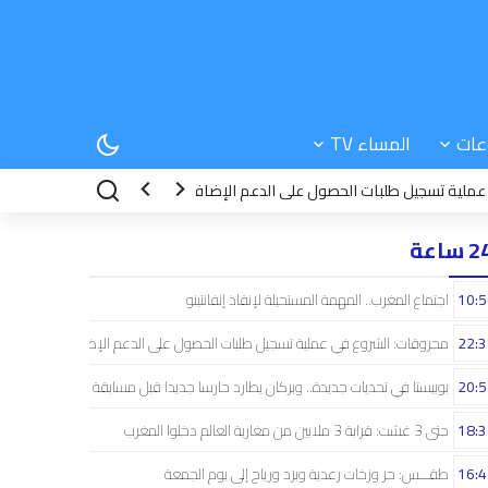
عات
المساء TV
جيل طلبات الحصول على الدعم الإضافي
20:52
بوبيستا في تحديات جديدة.. و
 ساعة
10:5
اجتماع المغرب.. المهمة المستحيلة لإنقاذ إنفانتينو
22:3
محروقات: الشروع في عملية تسجيل طلبات الحصول على الدعم الإضافي
20:5
بوبيستا في تحديات جديدة.. وبركان يطارد حارسا جديدا قبل مسابقة دوري الأبطال
18:3
حتى 3 غشت: قرابة 3 ملايين من مغاربة العالم دخلوا المغرب
16:4
طقـــس: حر وزخات رعدية وبرَد ورياح إلى يوم الجمعة