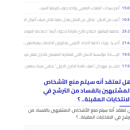
15:0
أمم سيدات: المنتخب المغربي يواجه جنوب إفريقيا السبت
10:3
أغرب من الخيال: عاطل عن العمل ينتحل صفة قاض لسلب أموال الضحايا
23:2
عاصفة إنفانتينو: اجتماع طارئ بالرباط لاحتواء أزمة “خصخصة المونديال”
21:4
أخيـــرا.. وزراء داخلية الاتحاد الأوربي يتجاوزون الخلافات ويتضامنون مع إسبانيا
19:5
الربـــــاط: مؤسسة الحسن الثاني للمغاربة المقيمين بالخارج تفتتح مركزا للاستقبال
17:5
تكريـــم: مهرجان “صيف طنجة الكبرى الدولي” يحتفي بنساء يصنعن الأثر في صمت
ل تعتقد أنه سيتم منع الأشخاص
لمشتبهين بالفساد من الترشح في
لانتخابات المقبلة.. ؟
 تعتقد أنه سيتم منع الأشخاص المشتبهين بالفساد من
رشح في الانتخابات المقبلة.. ؟