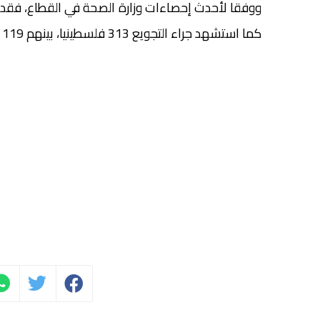
كما استشهد جراء التجويع 313 فلسطينيا، بينهم 119 طفلا.