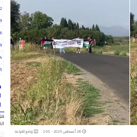
2
9
6
9
4
5
ه
ا
ا
هل
الت
28 أغسطس 2025 - 2:05
وضع القراءة