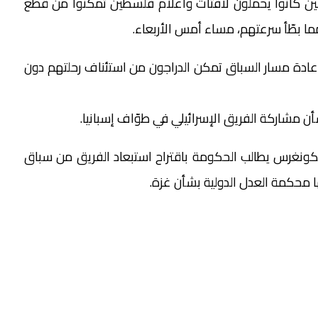
جين كانوا يحملون لافتات وأعلام فلسطين تمكنوا من قطع
مما بطّأ سرعتهم، مساء أمس الأربعاء.
عادة مسار السباق تمكن الدراجون من استئناف رحلتهم دون
ن مشاركة الفريق الإسرائيلي في طوّاف إسبانيا.
 الكونغرس يطالب الحكومة باقتراح استبعاد الفريق من سباق
تها محكمة العدل الدولية بشأن غزة.