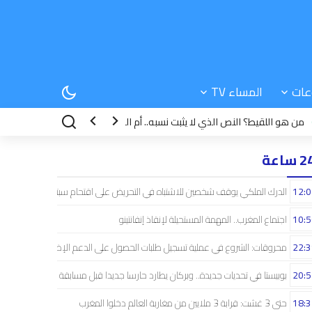
عات
المساء TV
اللقيط؟ النص الذي لا يثبت نسبه.. أم الطفل الذي سماه الله هبة..؟!
22:39
م
 ساعة
12:0
الدرك الملكي يوقف شخصين للاشتباه في التحريض على اقتحام سبتة
10:5
اجتماع المغرب.. المهمة المستحيلة لإنقاذ إنفانتينو
22:3
محروقات: الشروع في عملية تسجيل طلبات الحصول على الدعم الإضافي
20:5
بوبيستا في تحديات جديدة.. وبركان يطارد حارسا جديدا قبل مسابقة دوري الأبطال
18:3
حتى 3 غشت: قرابة 3 ملايين من مغاربة العالم دخلوا المغرب