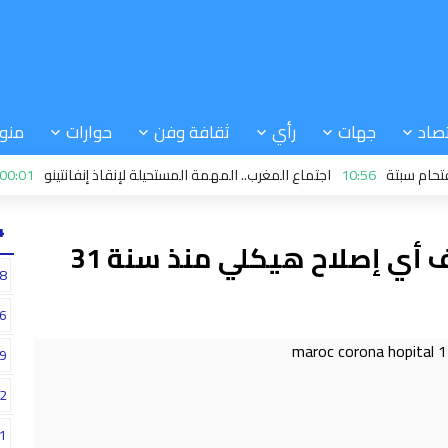
صاد
جهات
رأي
ثقافة وفن
حوارات
منو
تة
10:56
اجتماع المغرب.. المهمة المستحيلة لإنقاذ إنفانتينو
00:01
من هو 
24
التهراوي: وزارة الصحة لم تعرف أي إصلاح هيكلي منذ سنة 31
8
6
9
2
1