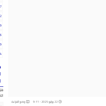
7
2
9
6
9
4
ه
ا
ا
هل
الت
22 يوليو 2025 - 9:11
وضع القراءة