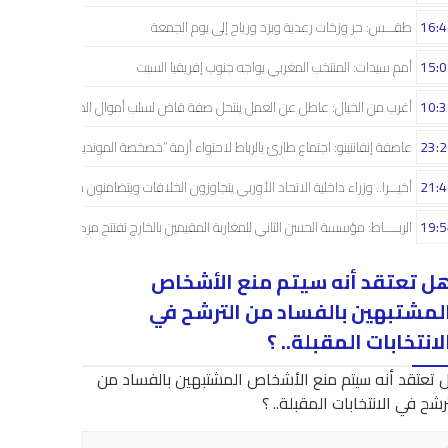
16:4
طقـــس: حر وزخات رعدية وبرَد ورياح إلى يوم الجمعة
15:0
أمم سيدات: المنتخب المغربي يواجه جنوب إفريقيا السبت
10:3
أغرب من الخيال: عاطل عن العمل ينتحل صفة قاض لسلب أموال الضحايا
23:2
عاصفة إنفانتينو: اجتماع طارئ بالرباط لاحتواء أزمة “خصخصة المونديال”
21:4
أخيـــرا.. وزراء داخلية الاتحاد الأوربي يتجاوزون الخلافات ويتضامنون مع إسبانيا
19:5
الربـــــاط: مؤسسة الحسن الثاني للمغاربة المقيمين بالخارج تفتتح مركزا للاستقبال
ل تعتقد أنه سيتم منع الأشخاص
لمشتبهين بالفساد من الترشح في
لانتخابات المقبلة.. ؟
 تعتقد أنه سيتم منع الأشخاص المشتبهين بالفساد من
رشح في الانتخابات المقبلة.. ؟