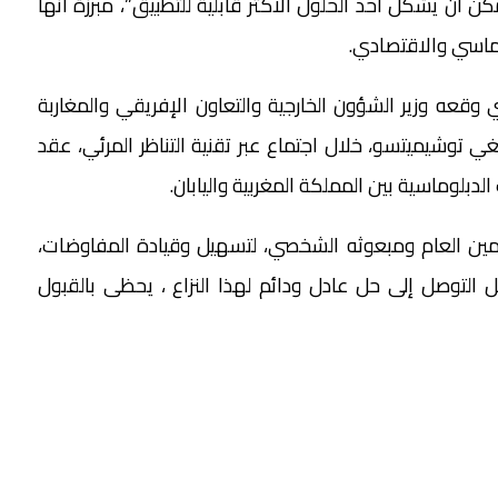
كن أن يشكل أحد الحلول الأكثر قابلية للتطبيق”، مبرزة أنها
ماسي والاقتصادي.
 وقعه وزير الشؤون الخارجية والتعاون الإفريقي والمغاربة
تيغي توشيميتسو، خلال اجتماع عبر تقنية التناظر المرئي، عقد
لدبلوماسية بين المملكة المغربية واليابان.
لأمين العام ومبعوثه الشخصي، لتسهيل وقيادة المفاوضات،
لتوصل إلى حل عادل ودائم لهذا النزاع ، يحظى بالقبول