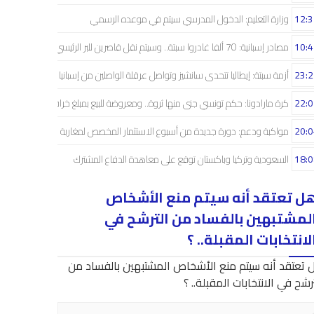
12:3
وزارة التعليم: الدخول المدرسي سیتم في موعده الرسمي
10:4
مصادر إسبانية: 70 ألفا غادروا سبتة.. وسيتم نقل قاصرين للبر الرئيسي
23:2
أزمة سبتة: إيطاليا تتحدى سانشيز وتواصل عرقلة الواصلين من إسبانيا
22:0
كرة مارادونا: حكم تونسي جنى منها ثروة.. ومعروضة للبيع بمبلغ خرافي
20:0
مواكبة ودعم: دورة جديدة من أسبوع الاستثمار المخصص لمغاربة العالم
18:0
السعودية وتركيا وباكستان توقع على معاهدة الدفاع المشترك
ل تعتقد أنه سيتم منع الأشخاص
لمشتبهين بالفساد من الترشح في
لانتخابات المقبلة.. ؟
 تعتقد أنه سيتم منع الأشخاص المشتبهين بالفساد من
رشح في الانتخابات المقبلة.. ؟