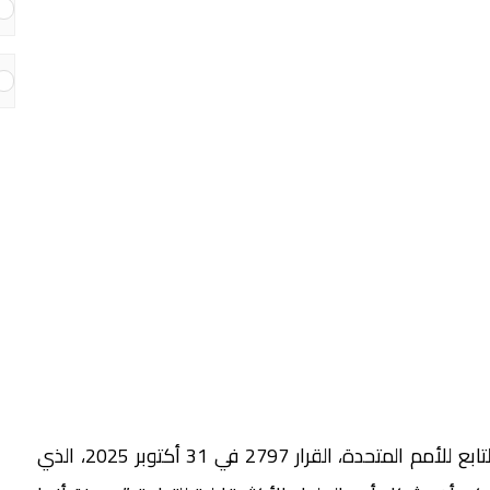
أشادت اليابان، اليوم الجمعة، باعتماد مجلس الأمن التابع للأمم المتحدة، القرار 2797 في 31 أكتوبر 2025، الذي