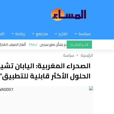
سياسة
تقارير
مجتمع
رياضة
اقت
اخــر الاخبــار
.. إدارة سجنية تدحض مزاعم بشأن منع سجين
19:42
ألغاز الصيف المُحيّرة.. من 
الرئيسية
سياسة
الصحراء المغربية: اليابان تشي
الحلول الأكثر قابلية للتطبيق”