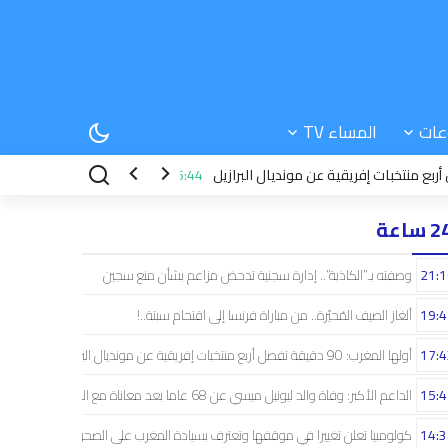
عات
المساء TV
15:44
زمن هجرة الإسبان
15:42
الداعم الأكب
 ساعة
21:1
وصفته بـ”الكاذبة”.. إدارة سجنية تدحض مزاعم بشأن منع سجين
19:4
ألغاز الصيف المُحيّرة.. من مباراة فرنسا إلى اقتحام سبتة..!
17:4
أولها المغرب: 90 دقيقة تفصل أربع منتخبات إفريقية عن مونديال البرازيل
15:4
الداعم الأكبر: وفاة والد ليونيل ميسي عن 68 عاما بعد معاناة مع المرض
14:3
كولومبيا تعلن تغييرا في موقفها وتعترف بسيادة المغرب على الصحراء