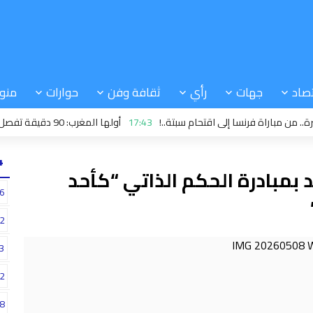
صاد
جهات
رأي
ثقافة وفن
حوارات
منو
مباراة فرنسا إلى اقتحام سبتة..!
17:43
أولها المغرب: 90 دقيقة تفصل أربع منتخبات إفريقية عن مونديال البرازيل
24
د بمبادرة الحكم الذاتي “كأحد
6
2
3
2
8