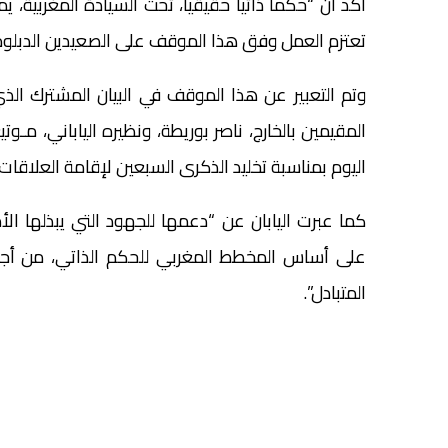
أكد أن “حكما ذاتيا حقيقيا، تحت السيادة المغربية، يم
تعتزم العمل وفق هذا الموقف على الصعيدين الدبلو
وتم التعبير عن هذا الموقف في البيان المشترك الذي
المقيمين بالخارج، ناصر بوريطة، ونظيره الياباني، مـو
اليوم بمناسبة تخليد الذكرى السبعين لإقامة العلاقات ا
كما عبرت اليابان عن “دعمها للجهود التي يبذلها ا
على أساس المخطط المغربي للحكم الذاتي، من أجل ا
المتبادل”.