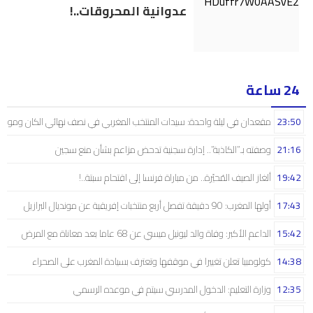
عدوانية المحروقات..!
24 ساعة
23:50
مقعدان في ليلة واحدة: سيدات المنتخب المغربي في نصف نهائي الكان ومونديال
21:16
وصفته بـ”الكاذبة”.. إدارة سجنية تدحض مزاعم بشأن منع سجين
19:42
ألغاز الصيف المُحيّرة.. من مباراة فرنسا إلى اقتحام سبتة..!
17:43
أولها المغرب: 90 دقيقة تفصل أربع منتخبات إفريقية عن مونديال البرازيل
15:42
الداعم الأكبر: وفاة والد ليونيل ميسي عن 68 عاما بعد معاناة مع المرض
14:38
كولومبيا تعلن تغييرا في موقفها وتعترف بسيادة المغرب على الصحراء
12:35
وزارة التعليم: الدخول المدرسي سیتم في موعده الرسمي