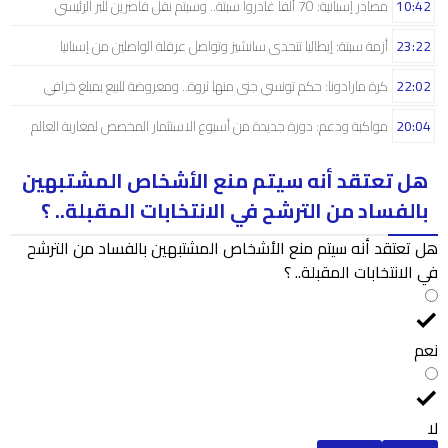
10:42
مصادر إسبانية: 70 ألفا غادروا سبتة.. وسيتم نقل قاصرين للبر الرئيسي
23:22
أزمة سبتة: إيطاليا تتحدى سانشيز وتواصل عرقلة الواصلين من إسبانيا
22:02
كرة مارادونا: حكم تونسي جنى منها ثروة.. ومعروضة للبيع بمبلغ خرافي
20:04
مواكبة ودعم: دورة جديدة من أسبوع الاستثمار المخصص لمغاربة العالم
هل تعتقد أنه سيتم منع الأشخاص المشتبهين
بالفساد من الترشح في الانتخابات المقبلة.. ؟
هل تعتقد أنه سيتم منع الأشخاص المشتبهين بالفساد من الترشح
في الانتخابات المقبلة.. ؟
نعم
لا