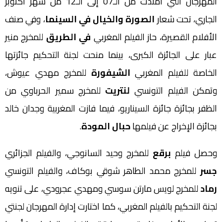
المهرجان التي امتدت من الـ07 إلى الـ12 من شهر أكتوبر
الجاري، تحت شعار
الصورة والخيال في السينما
، وفي صنف
الأفلام القصيرة، حاز الفيلم المغربي
في الطريق
للمخرج منير
عبار على الجائزة الكبرى، بينما منحت لجنة التحكيم جائزتها
الخاصة للفيلم المغربي
الشيفورة
للمخرج مهدي عيوش،
وتمكن الفيلم التونسي
لنتريت
للمخرج سمير الحرباوي من
الظفر بجائزة جائزة السيناريو، فيما فازت المغربية وجدان خالد
بجائزة الإخراج عن فيلمها
حبال المودة
.
وحصل فيلم
برقع
للمخرج وحيد السانوجي، والفيلم الجزائري
جسر
للمخرج محمد الطاهر شوقي بوكاف، والفيلم التونسي
رماد
للمخرج لويس مارتن سوسي ومهدي عجرودي، على تنويه
لجنة التحكيم بالفيلم المغربي، كما اختارت إدارة المهرجان لجنتي