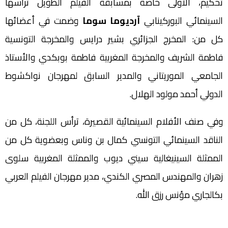
تحكيم، الأولى خاصة بمسابقة الفيلم الطويل ترأسها
السينمائي البوركينابي
آرديوما
سوما
وضمت في أعضائها
كل من: المخرج الجزائري بشير درايس والمخرجة التونسية
فاطمة الشريف والمخرجة المغربية فاطمة بوبكدي والأستاذ
الجامعي الموريتاني والمدير السابق لمهرجان نواكشوط
الدولي أحمد مولود الهلال.
وفي صنف الأفلام السينمائية القصيرة، ترأس اللجنة، كل من
الناقد السينمائي التونسي كمال بن وناس وبعضوية كل من
الممثلة السينيغالية سيني ديوب والممثلة المغربية سلوى
زهران والمهندس المصري الكندي، مدير مهرجان الفيلم العربي
بكالجاري مؤنس رزق الله.