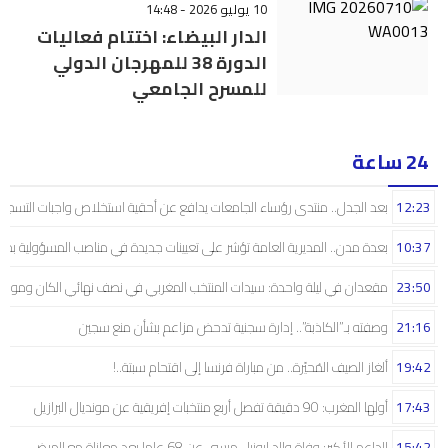
10 يوليو 2026 - 14:48
الدار البيضاء: اختتام فعاليات
الدورة 38 للمهرجان الدولي
للمسرح الجامعي
24 ساعة
12:23
بعد الجدل.. منتدى رؤساء الجامعات يدافع عن أحقية استخلاص واجبات التسجيل 
10:37
بعدة مدن.. المديرية العامة تؤشر على تعيينات جديدة في مناصب المسؤولية بمص
23:50
مقعدان في ليلة واحدة: سيدات المنتخب المغربي في نصف نهائي الكان ومونديال
21:16
وصفته بـ”الكاذبة”.. إدارة سجنية تدحض مزاعم بشأن منع سجين
19:42
ألغاز الصيف المُحيّرة.. من مباراة فرنسا إلى اقتحام سبتة..!
17:43
أولها المغرب: 90 دقيقة تفصل أربع منتخبات إفريقية عن مونديال البرازيل
15:42
الداعم الأكبر: وفاة والد ليونيل ميسي عن 68 عاما بعد معاناة مع المرض