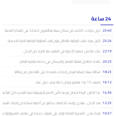
24 ساعة
23:40
دون حوادث: الآلاف من سكان سبتة يتظاهرون احتجاجا على اقتحام المدينة
23:24
لأول مرة: شباب الوطية طانطان يتوج بلقب البطولة الوطنية للكرة الحديدية
22:19
غلاء فاحش: تسعير الأدوية في المغرب يثير المزيد من الجدل
20:25
طنجة: انطلاق قافلة التعمير والإسكان في خدمة مغاربة العالم
18:23
شظايا سبتة: إسبانيا تفرض إجراءات مشددة على القادمين من إيطاليا
16:12
تضمنت 15 بندا: نتنياهو يرفض خطة ترمب حول غزة
14:36
غدا الاثنين: الرباط تحتضن قرعة كأس الأمم الإفريقية لكرة القدم داخل القاعة
12:23
بعد الجدل.. منتدى رؤساء الجامعات يدافع عن أحقية استخلاص واجبات التسجيل 
10:37
بعدة مدن.. المديرية العامة تؤشر على تعيينات جديدة في مناصب المسؤولية بمص