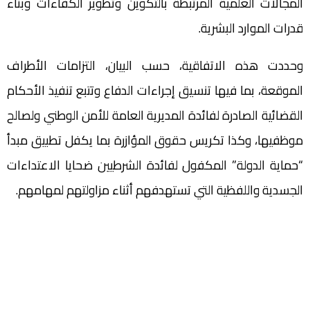
المجالات العلمية المرتبطة بالتكوين وتطوير الكفاءات وبناء
قدرات الموارد البشرية.
وحددت هذه الاتفاقية، حسب البيان، التزامات الأطراف
الموقعة، بما فيها تنسيق إجراءات الدفاع وتتبع تنفيذ الأحكام
القضائية الصادرة لفائدة المديرية العامة للأمن الوطني ولصالح
موظفيها، وكذا تكريس حقوق المؤازرة بما يكفل تطبيق مبدأ
“حماية الدولة” المكفول لفائدة الشرطيين ضحايا الاعتداءات
الجسدية واللفظية التي تستهدفهم أثناء مزاولتهم لمهامهم.