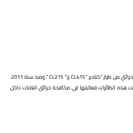
ويتوفر المغرب على أسطول مهم من طائرات إخماد الحرائق من طراز “كنادير CL415″ و” CL215 “. ومنذ سنة 2011،
ثبتت هذه الطائرات فعاليتها في مكافحة حرائق الغابات داخل