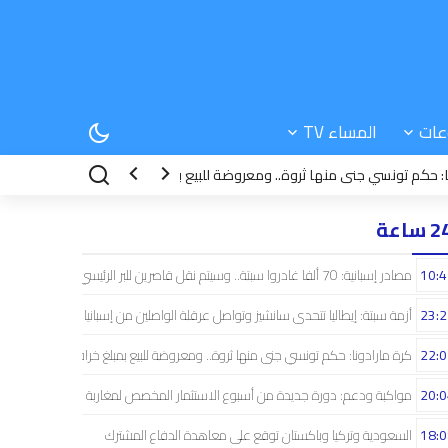
عات
المساء TV
تونسي جنى منها ثروة.. ومعروضة للبيع بمبلغ خرافي
20:04
مواكبة ودعم: دور
 ساعة
10:4
مصادر إسبانية: 70 ألفا غادروا سبتة.. وسيتم نقل قاصرين للبر الرئيسي
23:2
أزمة سبتة: إيطاليا تتحدى سانشيز وتواصل عرقلة الواصلين من إسبانيا
22:0
كرة مارادونا: حكم تونسي جنى منها ثروة.. ومعروضة للبيع بمبلغ خرافي
20:0
مواكبة ودعم: دورة جديدة من أسبوع الاستثمار المخصص لمغاربة العالم
18:0
السعودية وتركيا وباكستان توقع على معاهدة الدفاع المشترك