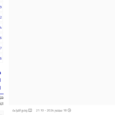
9
2
4
6
7
6
ه
ا
ا
هل
الت
18 سبتمبر 2024 - 21:10
وضع القراءة