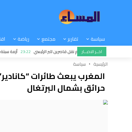
سياسة
تقارير
مجتمع
رياضة
اقت
اخــر الاخبــار
23:22
أزمة سبتة: إيطالي
الرئيسية
سياسة
المغرب يبعث طائرات “كانادير
حرائق بشمال البرتغال