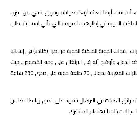
ية، أنه تمت أيضا تعبئة أربعة طواقم وفريق تقني من سرب
 الملكية الجوية في إطار هذه المهمة التي تأتي استجابة لطلب
لى أنه منذ سنة 2012، شاركت طائرات القوات الجوية الملكية الجوية من طراز (كنادير) في إسبانيا
هذه الدول. وأوضح أنه في البرتغال على وجه الخصوص، حيث
يشارك المغرب للمرة الثالثة منذ سنة 2016، قامت الطائرات المغربية بحوالي 70 طلعة جوية على مدى 230 ساعة
ة حرائق الغابات في البرتغال تشهد على عمق روابط التضامن
المجالات ذات الاهتمام المشترك.