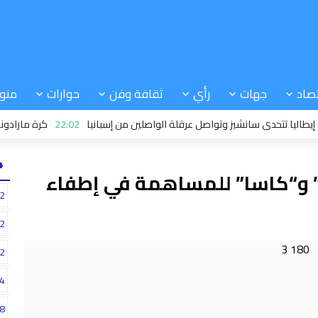
صاد
جهات
رأي
ثقافة وفن
حوارات
منو
ا تتحدى سانشيز وتواصل عرقلة الواصلين من إسبانيا
22:02
كرة مارادونا: حكم 
24
” و“كاسا” للمساهمة في إطفاء
2
2
2
4
8