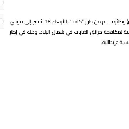
أرسلت القوات الملكية الجوية طائرتين من طراز (كانادير) وطائرة دعم من طراز “كاسا”، الأربعاء 18 شتنبر، إلى مونتي
لية لمكافحة حرائق الغابات في شمال البلاد، وذلك في إطار
ية وإيطالية.