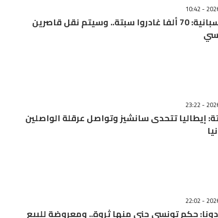
مصادر إسبانية: 70 ألفا غادروا سبتة.. وسيتم نقل قاصرين
يسي
ة: إيطاليا تتحدى سانشيز وتواصل عرقلة الواصلين
يا
دونا: حكم تونسي جنى منها ثروة.. ومعروضة للبيع