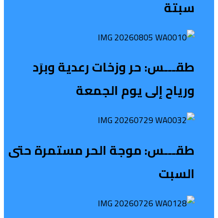
سبتة
طقـــس: حر وزخات رعدية وبرَد
ورياح إلى يوم الجمعة
طقـــس: موجة الحر مستمرة حتى
السبت