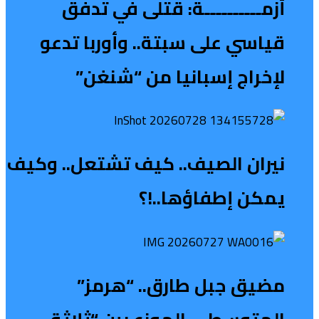
أزمــــــــــة: قتلى في تدفق
قياسي على سبتة.. وأوربا تدعو
لإخراج إسبانيا من “شنغن”
نيران الصيف.. كيف تشتعل.. وكيف
يمكن إطفاؤها..!؟
مضيق جبل طارق.. “هرمز”