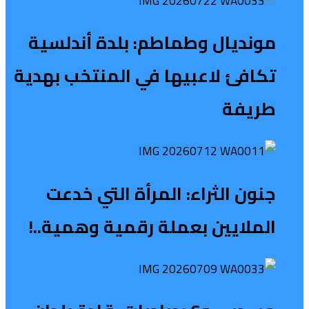
مونديال وطماطم: بلدة أندلسية
تكافئ لاعبيها في المنتخب بهدية
طريفة
جنون الثراء: المرأة التي خدعت
الملايين بعملة رقمية وهمية..!