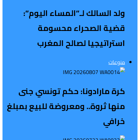
ولد السالك لـ”المساء اليوم”:
قضية الصحراء محسومة
استراتيجيا لصالح المغرب
منوعات
كرة مارادونا: حكم تونسي جنى
منها ثروة.. ومعروضة للبيع بمبلغ
خرافي