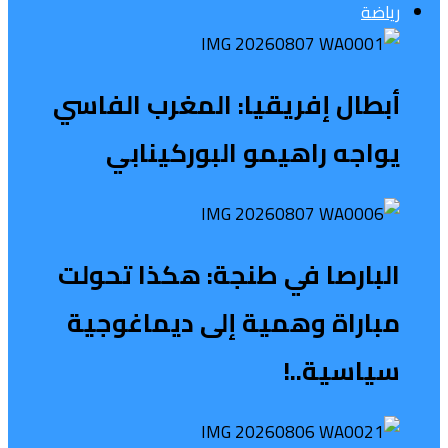
رياضة
أبطال إفريقيا: المغرب الفاسي
يواجه راهيمو البوركينابي
البارصا في طنجة: هكذا تحولت
مباراة وهمية إلى ديماغوجية
سياسية..!