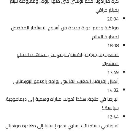
كرة مارادونا: حكم تونسي جنى منها ثروة.. ومعروضة للبيع
بمبلغ خرافي
20:04
مواكبة ودعم: دورة جديدة من أسبوع الاستثمار المخصص
لمغاربة العالم
18:08
السعودية وتركيا وباكستان توقع على معاهدة الدفاع
المشترك
17:49
أبطال إفريقيا: المغرب الفاسي يواجه راهيمو البوركينابي
14:32
البارصا في طنجة: هكذا تحولت مباراة وهمية إلى ديماغوجية
سياسية..!
12:44
تسونامي سبتة: نائب يساري يدعو إسبانيا إلى مغادرة مونديال