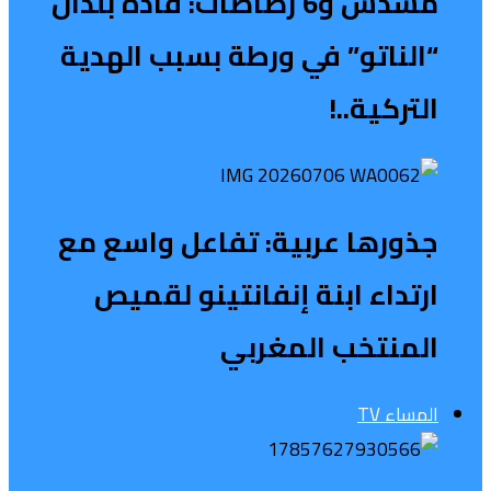
مسدس و6 رصاصات: قادة بلدان
“الناتو” في ورطة بسبب الهدية
التركية..!
جذورها عربية: تفاعل واسع مع
ارتداء ابنة إنفانتينو لقميص
المنتخب المغربي
المساء TV