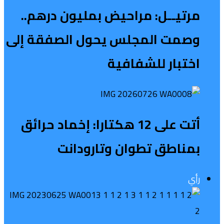
مرتيــل: مراحيض بمليون درهم..
وصمت المجلس يحول الصفقة إلى
اختبار للشفافية
أتت على 12 هكتارا: إخماد حرائق
بمناطق تطوان وتارودانت
رأي