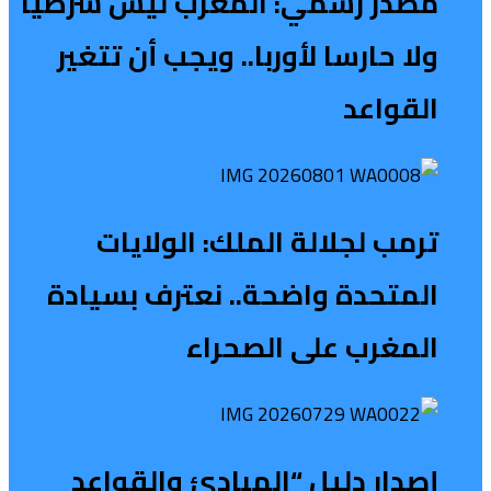
مصدر رسمي: المغرب ليس شرطيا
ولا حارسا لأوربا.. ويجب أن تتغير
القواعد
ترمب لجلالة الملك: الولايات
المتحدة واضحة.. نعترف بسيادة
المغرب على الصحراء
إصدار دليل “المبادئ والقواعد