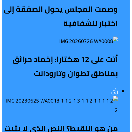
وصمت المجلس يحول الصفقة إلى
اختبار للشفافية
أتت على 12 هكتارا: إخماد حرائق
بمناطق تطوان وتارودانت
رأي
من هو اللقيط؟ النص الذي لا يثبت