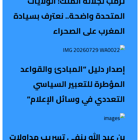
ترمب لجلالة الملك: الولايات
المتحدة واضحة.. نعترف بسيادة
المغرب على الصحراء
إصدار دليل “المبادئ والقواعد
المؤطرة للتعبير السياسي
التعددي في وسائل الإعلام”
بن عبد الله ينفي تسريب مداولات