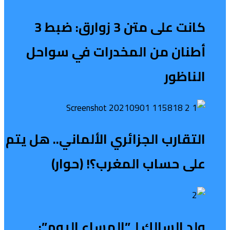
كانت على متن 3 زوارق: ضبط 3
أطنان من المخدرات في سواحل
الناظور
التقارب الجزائري الألماني.. هل يتم
على حساب المغرب؟! (حوار)
ولد السالك لـ”المساء اليوم”: