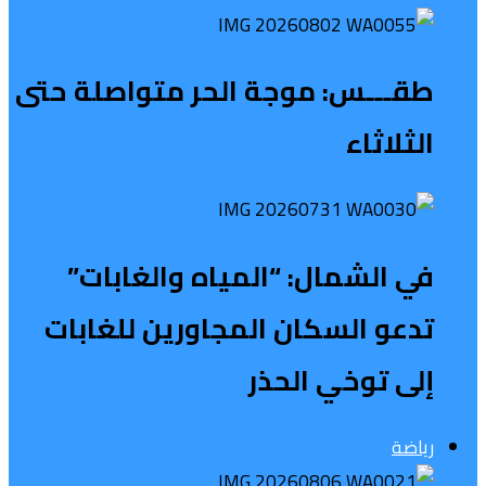
طقـــس: موجة الحر متواصلة حتى
الثلاثاء
في الشمال: “المياه والغابات”
تدعو السكان المجاورين للغابات
إلى توخي الحذر
رياضة