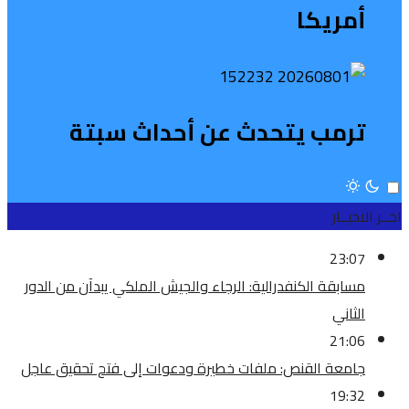
أمريكا
ترمب يتحدث عن أحداث سبتة
اخــر الاخبــار
23:07
مسابقة الكنفدرالية: الرجاء والجيش الملكي يبدآن من الدور
الثاني
21:06
جامعة القنص: ملفات خطيرة ودعوات إلى فتح تحقيق عاجل
19:32