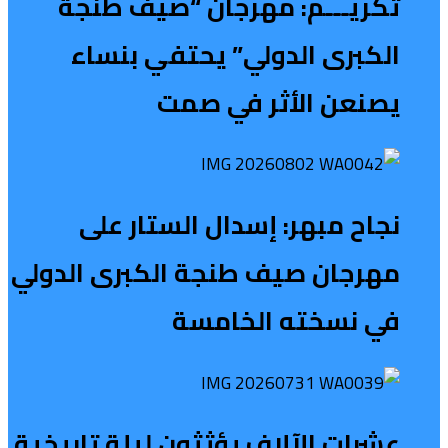
تكريـــم: مهرجان “صيف طنجة
الكبرى الدولي” يحتفي بنساء
يصنعن الأثر في صمت
نجاح مبهر: إسدال الستار على
مهرجان صيف طنجة الكبرى الدولي
في نسخته الخامسة
عشرات الآلاف يؤثثون ليلة تاريخية