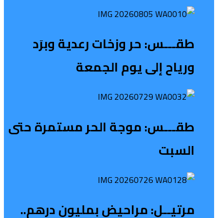
طقـــس: حر وزخات رعدية وبرَد
ورياح إلى يوم الجمعة
طقـــس: موجة الحر مستمرة حتى
السبت
مرتيــل: مراحيض بمليون درهم..