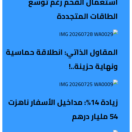
استعمال الفحم رغم توسع
الطاقات المتجددة
المقاول الذاتي: انطلاقة حماسية
ونهاية حزينة..!
زيادة 14%: مداخيل الأسفار ناهزت
54 مليار درهم