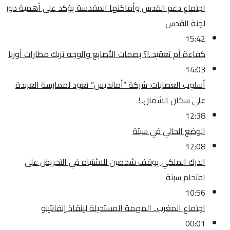
اجتماع دعم القدس وأماكنها المقدسة يؤكد على أهمية دور
لجنة القدس
15:42
كفاءة أم تعقيد..!؟ بصمات الأصابع والوجه تربك مطارات أوربا
14:03
أسلوب العصابات: شركة “أمانديس” تعود لممارسة العربدة
على سكان الشمال..!
12:38
الوضع الحالي في سبتة
12:08
الدرك الملكي يوقف شخصين للاشتباه في التحريض على
اقتحام سبتة
10:56
اجتماع المغرب.. المهمة المستحيلة لإنقاذ إنفانتينو
00:01