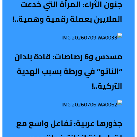
جنون الثراء: المرأة التي خدعت
الملايين بعملة رقمية وهمية..!
مسدس و6 رصاصات: قادة بلدان
“الناتو” في ورطة بسبب الهدية
التركية..!
جذورها عربية: تفاعل واسع مع