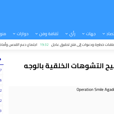
صاد
جهات
رأي
ثقافة وفن
حوارات
منو
طيرة ودعوات إلى فتح تحقيق عاجل
19:32
اجتماع دعم القدس وأماكنها الم
24
يح التشوهات الخلقية بالوجه
7
6
2
2
3