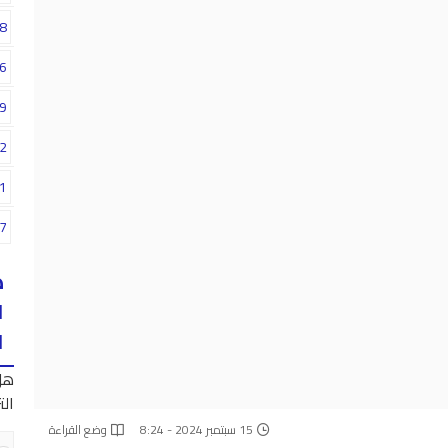
8
6
9
2
1
7
ه
ا
ا
هل
الت
15 سبتمبر 2024 - 8:24
وضع القراءة