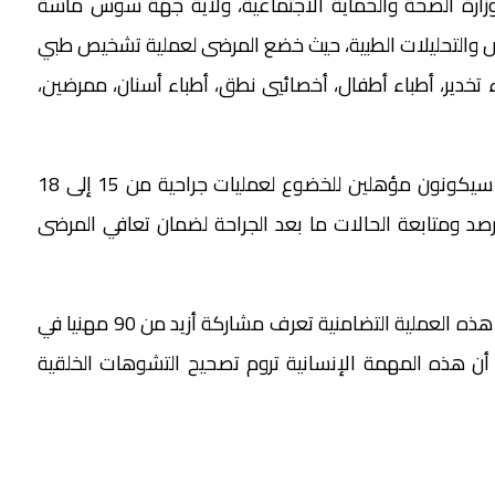
زارة الصحة والحماية الاجتماعية، ولاية جهة سوس ماسة
فحص والتحليلات الطبية، حيث خضع المرضى لعملية تشخيص طبي
خدير، أطباء أطفال، أخصائيي نطق، أطباء أسنان، ممرضين،
بعد ذلك، سيقوم الفريق الطبي باختيار المرضى الذين سيكونون مؤهلين للخضوع لعمليات جراحية من 15 إلى 18
ما سيتم تخصيص يوم 19 شتنبر إلى رصد ومتابعة الحالات ما بعد الجراحة لضمان تعافي المرضى
وقالت نائبة رئيسة الجمعية، فوزية جبارة محمودي، إن هذه العملية التضامنية تعرف مشاركة أزيد من 90 مهنيا في
لدا آخرا، مشيرة إلى أن هذه المهمة الإنسانية تروم تصحيح التشوهات الخلقية