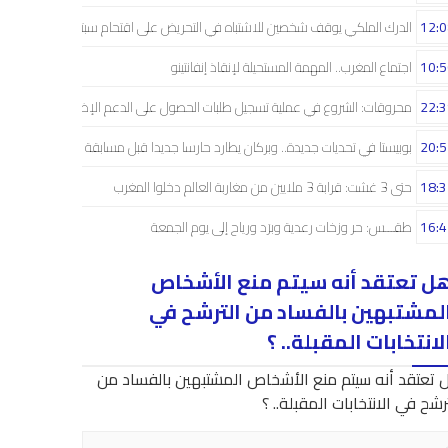
12:0
الدرك الملكي يوقف شخصين للاشتباه في التحريض على اقتحام سبتة
10:5
اجتماع المغرب.. المهمة المستحيلة لإنقاذ إنفانتينو
22:3
محروقات: الشروع في عملية تسجيل طلبات الحصول على الدعم الإضافي
20:5
بوبيستا في تحديات جديدة.. وبركان يطارد حارسا جديدا قبل مسابقة دوري الأبطال
18:3
حتى 3 غشت: قرابة 3 ملايين من مغاربة العالم دخلوا المغرب
16:4
طقـــس: حر وزخات رعدية وبرَد ورياح إلى يوم الجمعة
ل تعتقد أنه سيتم منع الأشخاص
لمشتبهين بالفساد من الترشح في
لانتخابات المقبلة.. ؟
 تعتقد أنه سيتم منع الأشخاص المشتبهين بالفساد من
رشح في الانتخابات المقبلة.. ؟