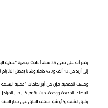
يذكر أنه على مدى 25 سنة، أعادت جمعي
إلى أزيد من 13 ألف و420 طفلا وشابا بفضل الالتزام الثابت لمتطوعيها وتفانيهم في مساعدة الغير.
وحسب الجمعية، فإن من أبرز نجاحات “عملية البسمة الم
البيضاء، الجديدة ووجدة، حيث يقوم كل من المراكز ال
بشق الشفة و/أو شق سقف الحلق على مدار السنة، مضيف