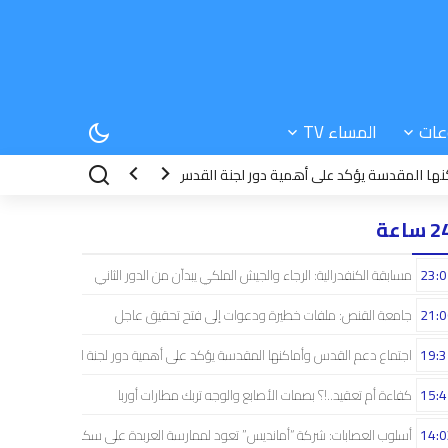
عات
المساء TV
قدسة يؤكد على أهمية دور لجنة القدس
15:42
كفاءة أم تعقيد..!؟ بصمات ال
 ساعة
23:0
مسابقة الكنفدرالية: الرجاء والجيش الملكي يبدآن من الدور الثاني
21:0
جامعة القنص: ملفات خطيرة ودعوات إلى فتح تحقيق عاجل
19:3
اجتماع دعم القدس وأماكنها المقدسة يؤكد على أهمية دور لجنة القدس
15:4
كفاءة أم تعقيد..!؟ بصمات الأصابع والوجه تربك مطارات أوربا
14:0
أسلوب العصابات: شركة “أمانديس” تعود لممارسة العربدة على سكان الشمال..!