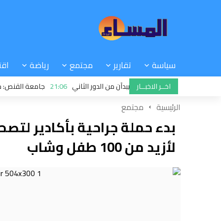
سياسة
تقارير
مجتمع
رياضة
اقت
اخــر الاخبــار
 الرجاء والجيش الملكي يبدآن من الدور الثاني
21:06
جامعة القنص: ملفات خ
الرئيسية
مجتمع
بدء حملة جراحية بأكادير لتصح
لأزيد من 100 طفل وشاب