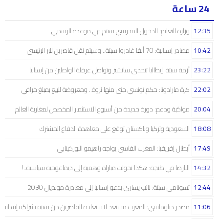
24 ساعة
12:35
وزارة التعليم: الدخول المدرسي سیتم في موعده الرسمي
10:42
مصادر إسبانية: 70 ألفا غادروا سبتة.. وسيتم نقل قاصرين للبر الرئيسي
23:22
أزمة سبتة: إيطاليا تتحدى سانشيز وتواصل عرقلة الواصلين من إسبانيا
22:02
كرة مارادونا: حكم تونسي جنى منها ثروة.. ومعروضة للبيع بمبلغ خرافي
20:04
مواكبة ودعم: دورة جديدة من أسبوع الاستثمار المخصص لمغاربة العالم
18:08
السعودية وتركيا وباكستان توقع على معاهدة الدفاع المشترك
17:49
أبطال إفريقيا: المغرب الفاسي يواجه راهيمو البوركينابي
14:32
البارصا في طنجة: هكذا تحولت مباراة وهمية إلى ديماغوجية سياسية..!
12:44
تسونامي سبتة: نائب يساري يدعو إسبانيا إلى مغادرة مونديال 2030
11:06
مصدر دبلوماسي: المغرب مستعد لاستعادة القاصرين من سبتة بشراكة إسبانية