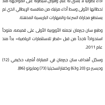
أداء بطولياً لا يشق له غبار، وفرض سيطرته على المواجهة منذ
لحظاتها الأولى وسط أداء مرتبك من منافسه الإيطالي الذي لم
يستطع مجاراة السرعة والمهارات الباريسية المذهلة.
وطبع سان جيرمان نجمته الأوروبية الأولى على قميصه، متوجاً
استحواذاً ناجحاً من قبل «قطر للاستثمارات الرياضية» بدأ منذ
عام 2011.
وسجّل أهداف سان جيرمان في المباراة أشرف حكيمي (12)
وديسير دو (20 و63) وكفاراتسخيليا (73) ومايولو (86).