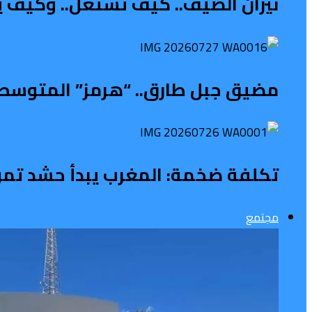
نيران الصيف.. كيف تشتعل.. وكيف ي
مضيق جبل طارق.. “هرمز” المتوسطي 
تكلفة ضخمة: المغرب يبدأ حشد تمويل 
مجتمع