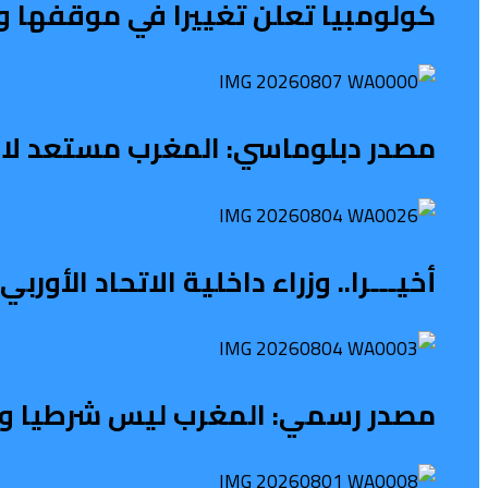
كولومبيا تعلن تغييرا في موقفها و
مصدر دبلوماسي: المغرب مستعد لاس
أخيـــرا.. وزراء داخلية الاتحاد الأو
مصدر رسمي: المغرب ليس شرطيا ولا ح