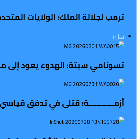
ترمب لجلالة الملك: الولايات المتح
تقارير
تسونامي سبتة: الهدوء يعود إلى محي
أزمــــــــــة: قتلى في تدفق قياسي 