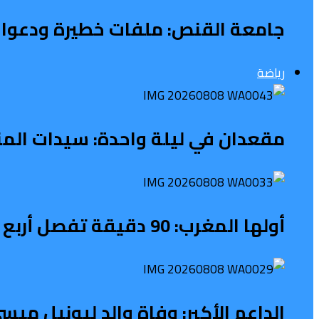
جامعة القنص: ملفات خطيرة ودعوات
رياضة
مقعدان في ليلة واحدة: سيدات المن
أولها المغرب: 90 دقيقة تفصل أربع منتخبات إفريقية عن مونديال البرازيل
الداعم الأكبر: وفاة والد ليونيل ميسي عن 68 عاما بعد معاناة