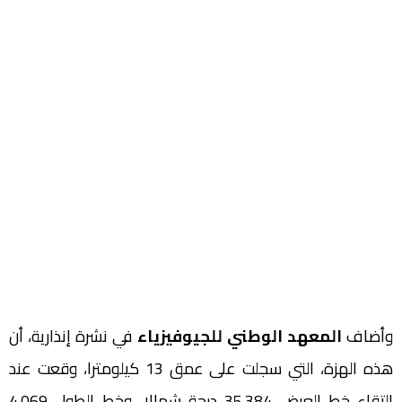
وأضاف
المعهد الوطني للجيوفيزياء
في نشرة إنذارية، أن
هذه الهزة، التي سجلت على عمق 13 كيلومترا، وقعت عند
التقاء خط العرض 35.384 درجة شمالا، وخط الطول 4.069