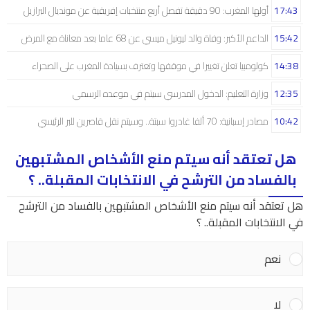
17:43
أولها المغرب: 90 دقيقة تفصل أربع منتخبات إفريقية عن مونديال البرازيل
15:42
الداعم الأكبر: وفاة والد ليونيل ميسي عن 68 عاما بعد معاناة مع المرض
14:38
كولومبيا تعلن تغييرا في موقفها وتعترف بسيادة المغرب على الصحراء
12:35
وزارة التعليم: الدخول المدرسي سیتم في موعده الرسمي
10:42
مصادر إسبانية: 70 ألفا غادروا سبتة.. وسيتم نقل قاصرين للبر الرئيسي
هل تعتقد أنه سيتم منع الأشخاص المشتبهين
بالفساد من الترشح في الانتخابات المقبلة.. ؟
هل تعتقد أنه سيتم منع الأشخاص المشتبهين بالفساد من الترشح
في الانتخابات المقبلة.. ؟
نعم
لا