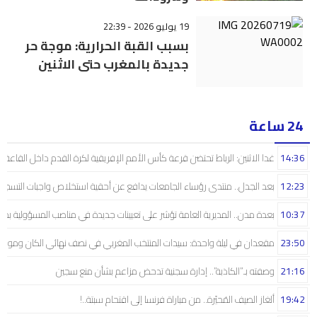
19 يوليو 2026 - 22:39
بسبب القبة الحرارية: موجة حر
جديدة بالمغرب حتى الاثنين
24 ساعة
14:36
غدا الاثنين: الرباط تحتضن قرعة كأس الأمم الإفريقية لكرة القدم داخل القاعة
12:23
بعد الجدل.. منتدى رؤساء الجامعات يدافع عن أحقية استخلاص واجبات التسجيل 
10:37
بعدة مدن.. المديرية العامة تؤشر على تعيينات جديدة في مناصب المسؤولية بمص
23:50
مقعدان في ليلة واحدة: سيدات المنتخب المغربي في نصف نهائي الكان ومونديال
21:16
وصفته بـ”الكاذبة”.. إدارة سجنية تدحض مزاعم بشأن منع سجين
19:42
ألغاز الصيف المُحيّرة.. من مباراة فرنسا إلى اقتحام سبتة..!