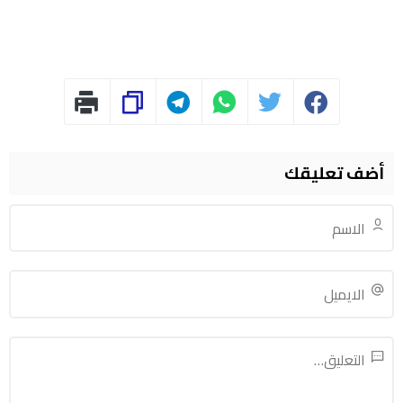
أضف تعليقك