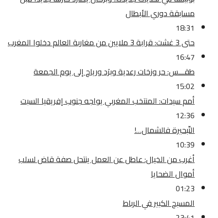
مسابقة دوري الأبطال
18:31
حتى 3 غشت: قرابة 3 ملايين من مغاربة العالم دخلوا المغرب
16:47
طقـــس: حر وزخات رعدية وبرَد ورياح إلى يوم الجمعة
15:02
أمم سيدات: المنتخب المغربي يواجه جنوب إفريقيا السبت
12:36
التّبحيرة فالشمال…!
10:39
أغرب من الخيال: عاطل عن العمل ينتحل صفة قاض لسلب
أموال الضحايا
01:23
المسبح الكبير في الرباط
23:41