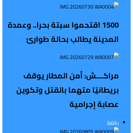
1500 اقتحموا سبتة بحرا.. وعمدة
المدينة يطالب بحالة طوارئ
مراكـــش: أمن المطار يوقف
بريطانيّا متهما بالقتل وتكوين
عصابة إجرامية
رياضة