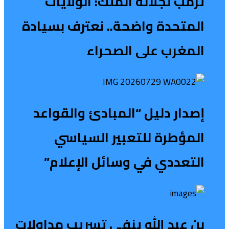
ترمب لجلالة الملك: الولايات
المتحدة واضحة.. نعترف بسيادة
المغرب على الصحراء
إصدار دليل “المبادئ والقواعد
المؤطرة للتعبير السياسي
التعددي في وسائل الإعلام”
بن عبد الله ينفي تسريب مداولات