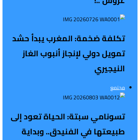
عروش”..!
تكلفة ضخمة: المغرب يبدأ حشد
تمويل دولي لإنجاز أنبوب الغاز
النيجيري
مجتمع
تسونامي سبتة: الحياة تعود إلى
طبيعتها في الفنيدق.. وبداية