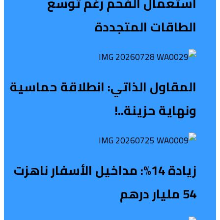
استعمال الفحم رغم توسع
الطاقات المتجددة
المقاول الذاتي: انطلاقة حماسية
ونهاية حزينة..!
زيادة 14%: مداخيل الأسفار ناهزت
54 مليار درهم