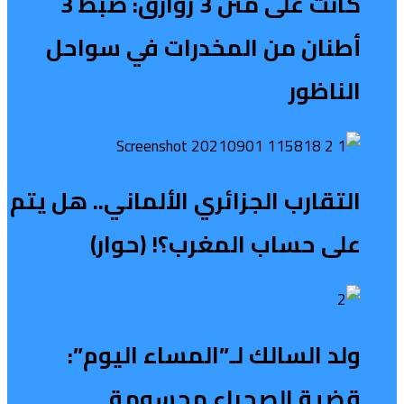
كانت على متن 3 زوارق: ضبط 3
أطنان من المخدرات في سواحل
الناظور
التقارب الجزائري الألماني.. هل يتم
على حساب المغرب؟! (حوار)
ولد السالك لـ”المساء اليوم”:
قضية الصحراء محسومة