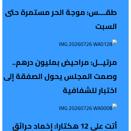
طقـــس: موجة الحر مستمرة حتى
السبت
مرتيــل: مراحيض بمليون درهم..
وصمت المجلس يحول الصفقة إلى
اختبار للشفافية
أتت على 12 هكتارا: إخماد حرائق