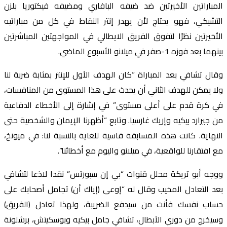
المباراتين الأخيرتين ضد ضيفه البافاري ومضيفه فيكتوريا بلزن
التشيكي، فهو يحتاج لأن يهدر إنتر النقاط في كل من مباراتيه
الأخيرتين نظرًا لتفوق الفريق الايطالي في المواجهتين المباشرتين
بينهما بعد فوزه 1-صفر في ميلانو الأسبوع الماضي.
وقال تشافي بعد المباراة “كان الهدف الأول للإنتر بمثابة ضربة لنا
ولا يمكن للهدف الثاني أن يحدث على هذا المستوى من المنافسات،
في كرة قدم على أعلى مستوى” في إشارة إلى الأخطاء الدفاعية
من جيرارد بيكيه وإريك غارسيا. وتابع “أظهرنا الإيمان والشخصية حتى
النهاية. كانت هذه المسابقة قاسية للغاية بالنسبة لنا: في ميونخ،
مع افتقارنا للواقعية، في ميلانو واليوم مع أخطائنا”.
ووجه أبو تريكة محلل قنوات “بي إن سبورتس” نقدا لاذعا لتشافي
بعد التعادل المخيب وقال له “إوعى (إياك أن) تجامل أصحابك على
حساب نفسك فأنت من سيدفع الضريبة، ولهذا تعادل (الفريق)
وسيخرج من دوري الأبطال، تشافي جامل بيكيه وبوسكيتش، برشلونة