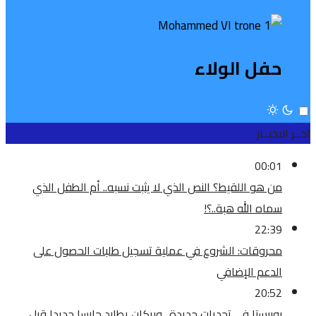
حفل الولاء
اخــر الاخبــار
00:01
من هو اللقيط؟ النص الذي لا يثبت نسبه.. أم الطفل الذي
سماه الله هبة..؟!
22:39
محروقات: الشروع في عملية تسجيل طلبات الحصول على
الدعم الإضافي
20:52
بوبيستا في تحديات جديدة.. وبركان يطارد حارسا جديدا قبل