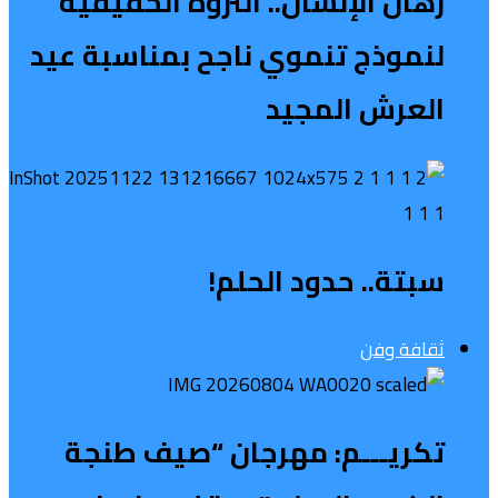
رهان الإنسان.. الثروة الحقيقية
لنموذج تنموي ناجح بمناسبة عيد
العرش المجيد
سبتة.. حدود الحلم!
ثقافة وفن
تكريـــم: مهرجان “صيف طنجة