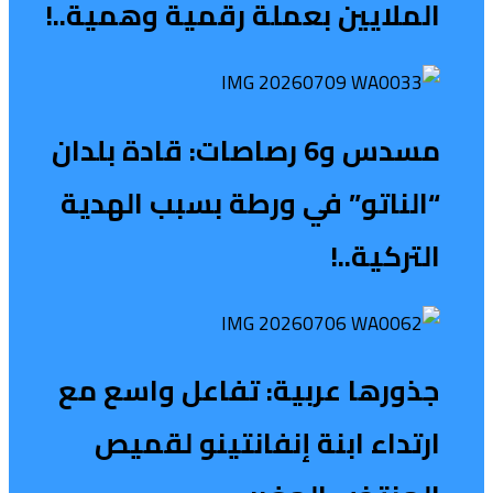
الملايين بعملة رقمية وهمية..!
مسدس و6 رصاصات: قادة بلدان
“الناتو” في ورطة بسبب الهدية
التركية..!
جذورها عربية: تفاعل واسع مع
ارتداء ابنة إنفانتينو لقميص