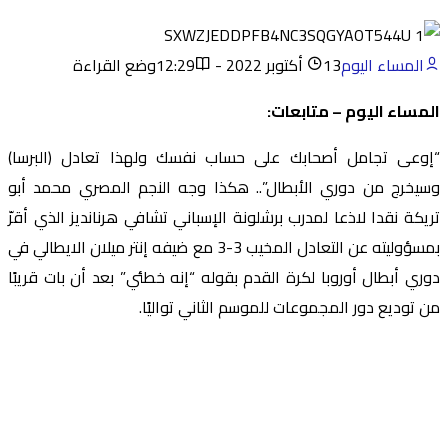
المساء اليوم
13 أكتوبر 2022 - 12:29
وضع القراءة
المساء اليوم – متابعات:
“إوعى تجامل أصحابك على حساب نفسك ولهذا تعادل (البرسا)
وسيخرج من دوري الأبطال”.. هكذا وجه النجم المصري محمد أبو
تريكة نقدا لاذعا لمدرب برشلونة الإسباني تشافي هرنانديز الذي أقرّ
بمسؤوليته عن التعادل المخيب 3-3 مع ضيفه إنتر ميلان الايطالي في
دوري أبطال أوروبا لكرة القدم بقوله “إنه خطئي” بعد أن بات قريبًا
من توديع دور المجموعات للموسم الثاني تواليًا.