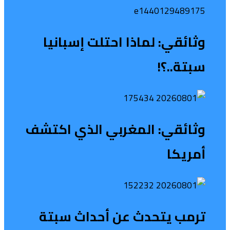
وثائقي: لماذا احتلت إسبانيا
سبتة..؟!
وثائقي: المغربي الذي اكتشف
أمريكا
ترمب يتحدث عن أحداث سبتة