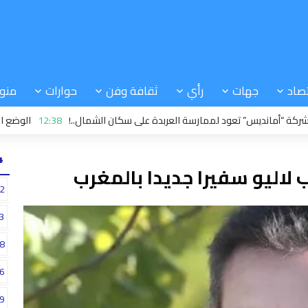
صاد
جهات
رأي
ثقافة وفن
حوارات
منو
نديس” تعود لممارسة العربدة على سكان الشمال..!
12:38
الوضع الحالي في
24
لاليو سفيرا جديدا بالمغرب
2
3
8
6
9