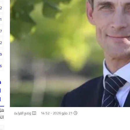
2
1
7
2
9
6
ه
ا
ا
هل
21 مايو 2026 - 14:52
وضع القراءة
الت