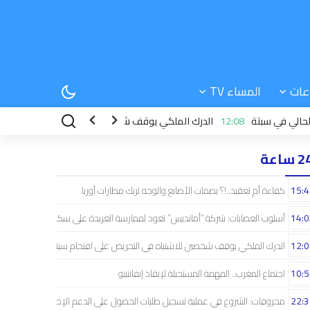
عات
المساء TV
 سبتة
12:08
الدرك الملكي يوقف شخصين للاشتباه في التحريض على اقتحام 
 ساعة
15:4
كفاءة أم تعقيد..!؟ بصمات الأصابع والوجه تربك مطارات أوربا
14:0
أسلوب العصابات: شركة “أمانديس” تعود لممارسة العربدة على سكان الشمال..!
12:0
الدرك الملكي يوقف شخصين للاشتباه في التحريض على اقتحام سبتة
10:5
اجتماع المغرب.. المهمة المستحيلة لإنقاذ إنفانتينو
22:3
محروقات: الشروع في عملية تسجيل طلبات الحصول على الدعم الإضافي