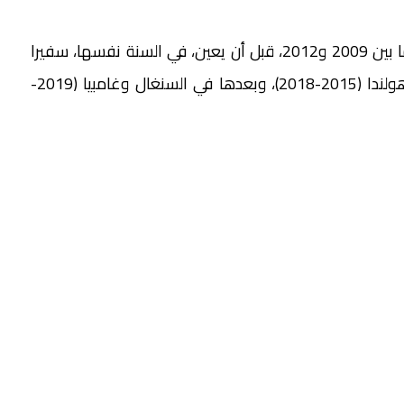
كما تولى منصب القنصل العام لفرنسا في نيويورك ما بين 2009 و2012، قبل أن يعين، في السنة نفسها، سفيرا
لبلاده لدى اليونسكو (2012-2015)، ثم سفيرا في هولندا (2015-2018)، وبعدها في السنغال وغامبيا (2019-