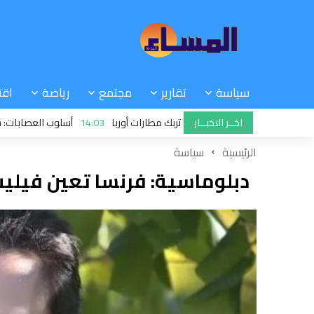
سياسة
تقارير
مجتمع
رياضة
اقت
اخــر الاخبــار
 بصمات الأصابع والوجه تربك مطارات أوربا
14:03
أسلوب العصابات: شركة “أما
الرئيسية
سياسة
دبلوماسية: فرنسا تعين فيليب 