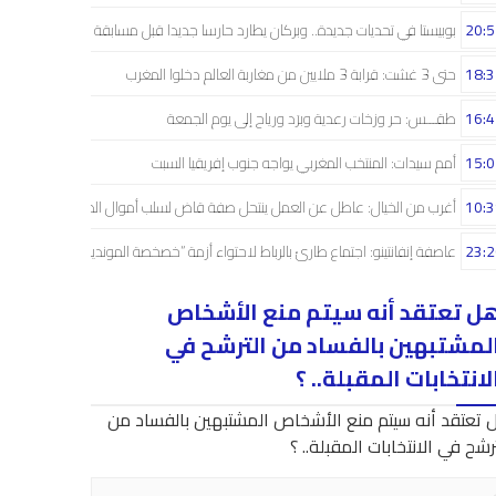
20:5
بوبيستا في تحديات جديدة.. وبركان يطارد حارسا جديدا قبل مسابقة دوري الأبطال
18:3
حتى 3 غشت: قرابة 3 ملايين من مغاربة العالم دخلوا المغرب
16:4
طقـــس: حر وزخات رعدية وبرَد ورياح إلى يوم الجمعة
15:0
أمم سيدات: المنتخب المغربي يواجه جنوب إفريقيا السبت
10:3
أغرب من الخيال: عاطل عن العمل ينتحل صفة قاض لسلب أموال الضحايا
23:2
عاصفة إنفانتينو: اجتماع طارئ بالرباط لاحتواء أزمة “خصخصة المونديال”
ل تعتقد أنه سيتم منع الأشخاص
لمشتبهين بالفساد من الترشح في
لانتخابات المقبلة.. ؟
 تعتقد أنه سيتم منع الأشخاص المشتبهين بالفساد من
رشح في الانتخابات المقبلة.. ؟