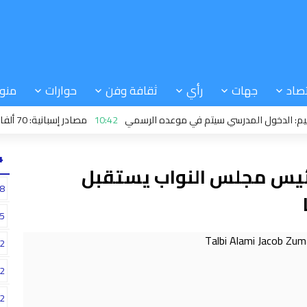
صاد
جهات
رأي
ثقافة وفن
حوارات
منو
لدخول المدرسي سیتم في موعده الرسمي
10:42
مصادر إسبانية: 70 ألفا غادروا سبتة.. وسيتم نقل قاصرين للبر الرئيسي
24
 رئيس مجلس النواب يستقبل
8
5
2
2
2