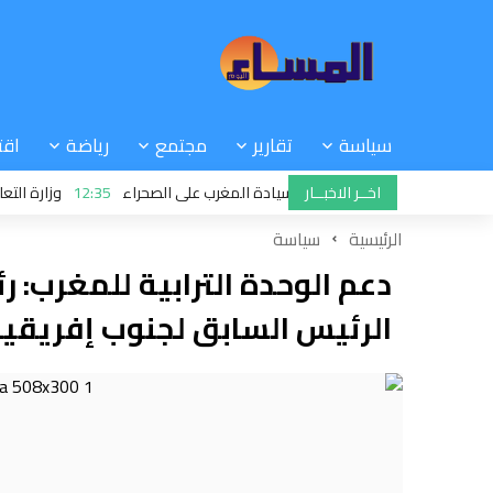
سياسة
تقارير
مجتمع
رياضة
اقت
اخــر الاخبــار
را في موقفها وتعترف بسيادة المغرب على الصحراء
12:35
وزارة التعليم: ا
ساري يدعو إسبانيا إلى مغادرة مونديال 2030
الرئيسية
سياسة
دعم الوحدة الترابية للمغرب:
الرئيس السابق لجنوب إفريقيا