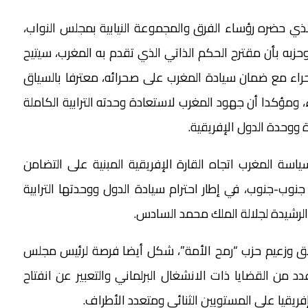
الذي حضره رؤساء الفرق والمجموعة النيابية بمجلس النواب،
حزبه بأن مقترح الحكم الذاتي الذي تقدم به المغرب، سيتيح
ء مع ضمان سيادة المغرب على صحرائه، معترفا بالسياق
ء، ومؤكدا أن جهود المغرب لاستعادة وحدته الترابية الكاملة
 ووحدة الدول الإفريقية.
اسة المغرب اتجاه القارة الإفريقية المبنية على التضامن
 جنوب-جنوب، في إطار احترام سيادة الدول ووحدتها الترابية
الرشيدة لجلالة الملك محمد السادس.
ابق وزعيم حزب “رمح الأمة”، شكل أيضا فرصة لرئيس مجلس
د من القضايا ذات الانشغال البرلماني والتعبير عن انفتاح
فريقيا على المستويين الثنائي ومتعدد الأطراف.