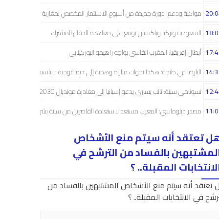
20:0
مواكبة ودعم: دورة جديدة من أسبوع الاستثمار المخصص لمغاربة العالم
18:0
السعودية وتركيا وباكستان توقع على معاهدة الدفاع المشترك
17:4
أبطال إفريقيا: المغرب الفاسي يواجه راهيمو البوركينابي
14:3
البارصا في طنجة: هكذا تحولت مباراة وهمية إلى ديماغوجية سياسية..!
12:4
تسونامي سبتة: نائب يساري يدعو إسبانيا إلى مغادرة مونديال 2030
11:0
مصدر دبلوماسي: المغرب مستعد لاستعادة القاصرين من سبتة بشراكة إسبانية
ل تعتقد أنه سيتم منع الأشخاص
لمشتبهين بالفساد من الترشح في
لانتخابات المقبلة.. ؟
 تعتقد أنه سيتم منع الأشخاص المشتبهين بالفساد من
رشح في الانتخابات المقبلة.. ؟