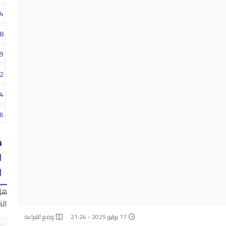
4
8
9
2
4
6
ه
ا
ا
هل
الت
17 يوليو 2025 - 21:24
وضع القراءة