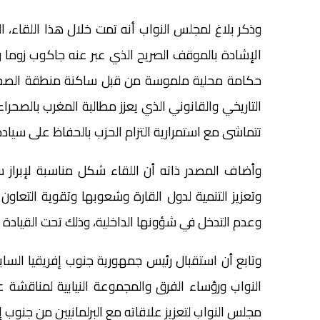
وذكر بلاغ لمجلس النواب أنه تمت خلال هذا اللقاء، 
الإشادة بالموقف الصريح الذي عبر عنه جاكوب زوما و
حكامة محلية ملموسة من قبل ساكنة منطقة الصحرا
التاريخي والقانوني الذي يعزز مطالبة المغرب بالصحرا
تتماشى مع استمرارية التزام الحزب بالحفاظ على سيادة
وأضاف المصدر ذاته أن اللقاء شكل مناسبة لإبراز سي
وتعزيز التنمية لدول القارة وشعوبها وتقوية التعاون
وعدم التدخل في شؤونها الداخلية، وذلك تحت القيادة 
وتابع أن استقبال رئيس جمهورية جنوب إفريقيا الس
النواب ورؤساء الفرق والمجموعة النيابية لمناقشة عد
مجلس النواب لتعزيز علاقاته مع البرلمانيين من جنوب إ