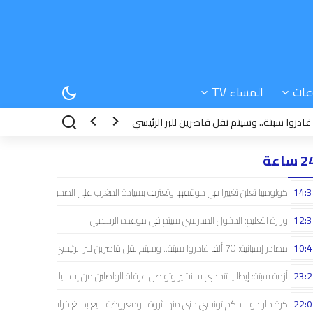
عات
المساء TV
23:22
أزمة سبتة: إيطاليا تتحدى سانشي
 ساعة
14:3
كولومبيا تعلن تغييرا في موقفها وتعترف بسيادة المغرب على الصحراء
12:3
وزارة التعليم: الدخول المدرسي سیتم في موعده الرسمي
10:4
مصادر إسبانية: 70 ألفا غادروا سبتة.. وسيتم نقل قاصرين للبر الرئيسي
23:2
أزمة سبتة: إيطاليا تتحدى سانشيز وتواصل عرقلة الواصلين من إسبانيا
22:0
كرة مارادونا: حكم تونسي جنى منها ثروة.. ومعروضة للبيع بمبلغ خرافي