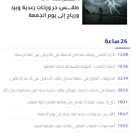
طقـــس: حر وزخات رعدية وبرَد
ورياح إلى يوم الجمعة
24 ساعة
12:08
الدرك الملكي يوقف شخصين للاشتباه في التحريض على اقتحام سبتة
10:56
اجتماع المغرب.. المهمة المستحيلة لإنقاذ إنفانتينو
22:39
محروقات: الشروع في عملية تسجيل طلبات الحصول على الدعم الإضافي
20:52
بوبيستا في تحديات جديدة.. وبركان يطارد حارسا جديدا قبل مسابقة دوري الأبط
18:31
حتى 3 غشت: قرابة 3 ملايين من مغاربة العالم دخلوا المغرب
16:47
طقـــس: حر وزخات رعدية وبرَد ورياح إلى يوم الجمعة
15:02
أمم سيدات: المنتخب المغربي يواجه جنوب إفريقيا السبت