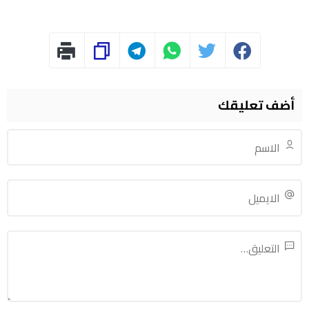
أضف تعليقك