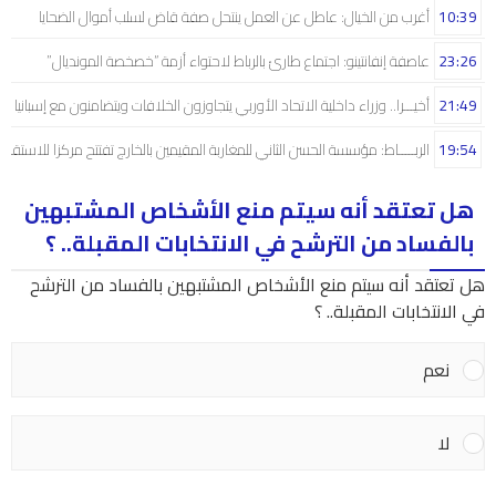
10:39
أغرب من الخيال: عاطل عن العمل ينتحل صفة قاض لسلب أموال الضحايا
23:26
عاصفة إنفانتينو: اجتماع طارئ بالرباط لاحتواء أزمة “خصخصة المونديال”
21:49
أخيـــرا.. وزراء داخلية الاتحاد الأوربي يتجاوزون الخلافات ويتضامنون مع إسبانيا
19:54
الربـــــاط: مؤسسة الحسن الثاني للمغاربة المقيمين بالخارج تفتتح مركزا للاستقبال
هل تعتقد أنه سيتم منع الأشخاص المشتبهين
بالفساد من الترشح في الانتخابات المقبلة.. ؟
هل تعتقد أنه سيتم منع الأشخاص المشتبهين بالفساد من الترشح
في الانتخابات المقبلة.. ؟
نعم
لا